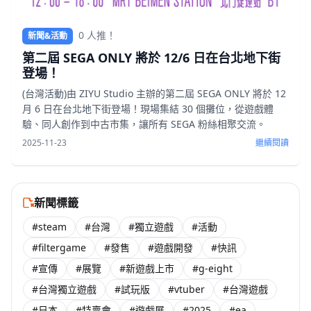
0 人推！
新聞&活動
第二屆 SEGA ONLY 將於 12/6 日在台北地下街
登場！
(台灣活動)由 ZIYU Studio 主辦的第二屆 SEGA ONLY 將於 12
月 6 日在台北地下街登場！現場集結 30 個攤位，從遊戲體
驗、同人創作到中古市集，讓所有 SEGA 粉絲相聚交流。
2025-11-23
繼續閱讀
新聞標籤
#steam
#台灣
#獨立遊戲
#活動
#filtergame
#發售
#遊戲開發
#快訊
#宣傳
#展覽
#新遊戲上市
#g-eight
#台灣獨立遊戲
#試玩版
#vtuber
#台灣遊戲
#日本
#特賣會
#遊戲展
#2025
#ea