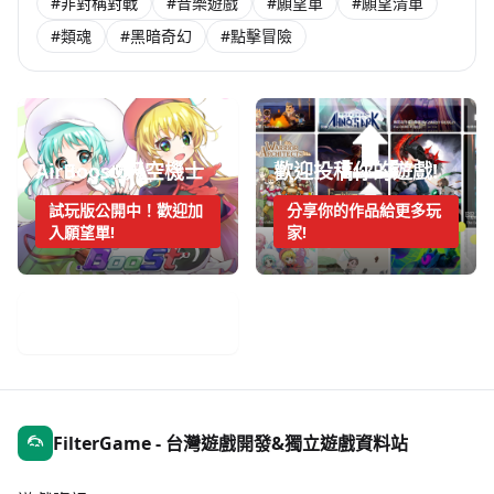
#非對稱對戰
#音樂遊戲
#願望單
#願望清單
#類魂
#黑暗奇幻
#點擊冒險
AirBoost:天空機士
歡迎投稿你的遊戲!
試玩版公開中！歡迎加
分享你的作品給更多玩
入願望單!
家!
手機遊戲週報
FilterGame - 台灣遊戲開發&獨立遊戲資料站