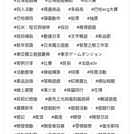
#台灣遊戲展
#台灣遊戲補助
#同人展
#同人活動
#周邊商品
#多結局
#巴哈acg大賽
#巴哈姆特
#彈幕動作
#投票
#抽獎
#拉米：程式與咖啡
#採訪
#推理遊戲
#政府補助
#數據分享
#文字解謎
#新品節
#新年賀圖
#日本獨立遊戲
#智慧之眼工作室
#東亞獨立遊戲慶典
#東京ゲームダンジョン
#案例分享
#比賽
#民俗
#法庭adv
#活動整理
#牌組構築
#特價
#特賣活動
#產品加值
#策略遊戲
#紅眼露比
#網站相關
#線上展覽
#美少女
#與貓同行
#花博
#莉莉幻想曲
#蒼色之光與魔劍鍛造師
#解謎遊戲
#農曆新年
#遊戲創作
#遊戲活動
#遊戲行銷
#遊記
#配音
#鍛造
#開發
#開發日誌
#開發獎勵
#開發者招募
#雪鴞娛樂
#雷米斯特