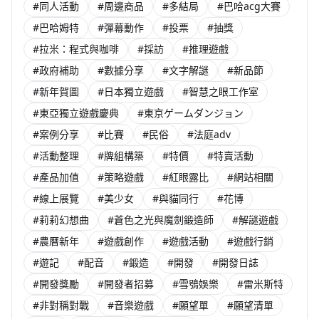
#同人活動
#周邊商品
#多結局
#巴哈acg大賽
#巴哈姆特
#彈幕動作
#投票
#抽獎
#拉米：程式與咖啡
#採訪
#推理遊戲
#政府補助
#數據分享
#文字解謎
#新品節
#新年賀圖
#日本獨立遊戲
#智慧之眼工作室
#東亞獨立遊戲慶典
#東京ゲームダンジョン
#案例分享
#比賽
#民俗
#法庭adv
#活動整理
#牌組構築
#特價
#特賣活動
#產品加值
#策略遊戲
#紅眼露比
#網站相關
#線上展覽
#美少女
#與貓同行
#花博
#莉莉幻想曲
#蒼色之光與魔劍鍛造師
#解謎遊戲
#農曆新年
#遊戲創作
#遊戲活動
#遊戲行銷
#遊記
#配音
#鍛造
#開發
#開發日誌
#開發獎勵
#開發者招募
#雪鴞娛樂
#雷米斯特
#非對稱對戰
#音樂遊戲
#願望單
#願望清單