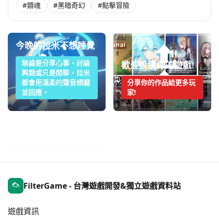
#類魂
#黑暗奇幻
#點擊冒險
今晚的拉米不想睡覺
無論是分享心事、討論
歡迎投稿你的遊戲!
興趣或只是閒聊，拉米
都會用溫柔的聲音傾聽
分享你的作品給更多玩
並回應。
家!
手機遊戲週報
FilterGame - 台灣遊戲開發&獨立遊戲資料站
遊戲資訊