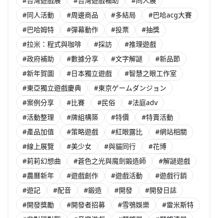
#台灣遊戲展
#台灣遊戲補助
#同人展
#同人活動
#周邊商品
#多結局
#巴哈acg大賽
#巴哈姆特
#彈幕動作
#投票
#抽獎
#拉米：程式與咖啡
#採訪
#推理遊戲
#政府補助
#數據分享
#文字解謎
#新品節
#新年賀圖
#日本獨立遊戲
#智慧之眼工作室
#東亞獨立遊戲慶典
#東京ゲームダンジョン
#案例分享
#比賽
#民俗
#法庭adv
#活動整理
#牌組構築
#特價
#特賣活動
#產品加值
#策略遊戲
#紅眼露比
#網站相關
#線上展覽
#美少女
#與貓同行
#花博
#莉莉幻想曲
#蒼色之光與魔劍鍛造師
#解謎遊戲
#農曆新年
#遊戲創作
#遊戲活動
#遊戲行銷
#遊記
#配音
#鍛造
#開發
#開發日誌
#開發獎勵
#開發者招募
#雪鴞娛樂
#雷米斯特