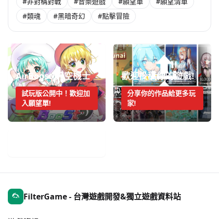
#非對稱對戰
#音樂遊戲
#願望單
#願望清單
#類魂
#黑暗奇幻
#點擊冒險
AirBoost:天空機士
歡迎投稿你的遊戲!
試玩版公開中！歡迎加
分享你的作品給更多玩
入願望單!
家!
手機遊戲週報
FilterGame - 台灣遊戲開發&獨立遊戲資料站