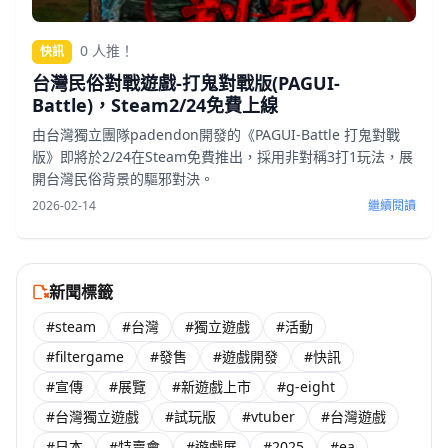
0 人推！
快訊
台灣民俗對戰遊戲-打鬼對戰版(PAGUI-
Battle)，Steam2/24免費上線
由台灣獨立團隊padendon開發的《PAGUI-Battle 打鬼對戰
版》即將於2/24在Steam免費推出，採用非對稱3打1玩法，展
開台灣民俗背景的驅邪對決。
2026-02-14
繼續閱讀
新聞標籤
#steam
#台灣
#獨立遊戲
#活動
#filtergame
#發售
#遊戲開發
#快訊
#宣傳
#展覽
#新遊戲上市
#g-eight
#台灣獨立遊戲
#試玩版
#vtuber
#台灣遊戲
#日本
#特賣會
#遊戲展
#2025
#ea