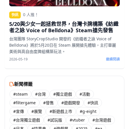
0 人推！
快訊
5/20與少女一起拯救世界，台灣卡牌構築《紡織
者之詠 Voice of Belldona》Steam搶先發售
台灣團隊 StoryCropStudio 開發的《紡織者之詠 Voice of
Belldona》將於5月20日在 Steam 展開搶先體驗，主打華麗
美術與高自由度牌組構築玩法。
2026-05-19
繼續閱讀
新聞標籤
#steam
#台灣
#獨立遊戲
#活動
#filtergame
#發售
#遊戲開發
#快訊
#宣傳
#展覽
#新遊戲上市
#g-eight
#台灣獨立遊戲
#試玩版
#vtuber
#台灣遊戲
#日本
#特賣會
#遊戲展
#2025
#ea