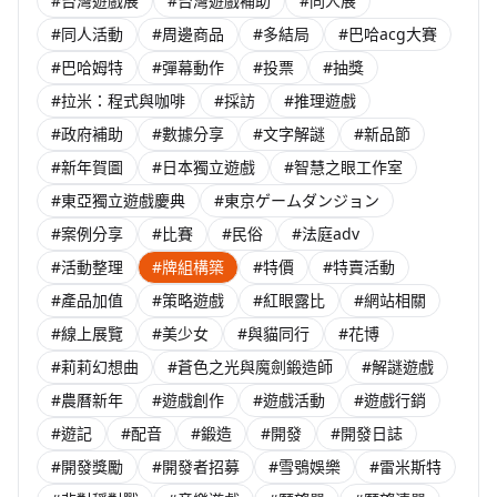
#台灣遊戲展
#台灣遊戲補助
#同人展
#同人活動
#周邊商品
#多結局
#巴哈acg大賽
#巴哈姆特
#彈幕動作
#投票
#抽獎
#拉米：程式與咖啡
#採訪
#推理遊戲
#政府補助
#數據分享
#文字解謎
#新品節
#新年賀圖
#日本獨立遊戲
#智慧之眼工作室
#東亞獨立遊戲慶典
#東京ゲームダンジョン
#案例分享
#比賽
#民俗
#法庭adv
#活動整理
#牌組構築
#特價
#特賣活動
#產品加值
#策略遊戲
#紅眼露比
#網站相關
#線上展覽
#美少女
#與貓同行
#花博
#莉莉幻想曲
#蒼色之光與魔劍鍛造師
#解謎遊戲
#農曆新年
#遊戲創作
#遊戲活動
#遊戲行銷
#遊記
#配音
#鍛造
#開發
#開發日誌
#開發獎勵
#開發者招募
#雪鴞娛樂
#雷米斯特