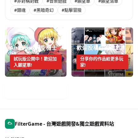
#非對稱對戰
#音樂遊戲
#願望單
#願望清單
#類魂
#黑暗奇幻
#點擊冒險
AirBoost:天空機士
歡迎投稿你的遊戲!
試玩版公開中！歡迎加
分享你的作品給更多玩
入願望單!
家!
手機遊戲週報
FilterGame - 台灣遊戲開發&獨立遊戲資料站