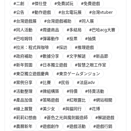
#二創
#傑仕登
#免費試玩
#免費遊戲
#公告
#動作遊戲
#台北電玩展
#台灣vtuber
#台灣遊戲展
#台灣遊戲補助
#同人展
#同人活動
#周邊商品
#多結局
#巴哈acg大賽
#巴哈姆特
#彈幕動作
#投票
#抽獎
#拉米：程式與咖啡
#採訪
#推理遊戲
#政府補助
#數據分享
#文字解謎
#新品節
#新年賀圖
#日本獨立遊戲
#智慧之眼工作室
#東亞獨立遊戲慶典
#東京ゲームダンジョン
#案例分享
#比賽
#民俗
#法庭adv
#活動整理
#牌組構築
#特價
#特賣活動
#產品加值
#策略遊戲
#紅眼露比
#網站相關
#線上展覽
#美少女
#與貓同行
#花博
#莉莉幻想曲
#蒼色之光與魔劍鍛造師
#解謎遊戲
#農曆新年
#遊戲創作
#遊戲活動
#遊戲行銷