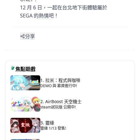
12 月 6 日，一起在台北地下街體驗屬於
SEGA 的熱情吧！
分享
焦點遊戲
1. 拉米：程式與咖啡
DEMO 與 募資進行中!
2. AirBoost 天空機士
steam試玩版 公開中!
3. 靈緣
靈緣 1/13 發售!