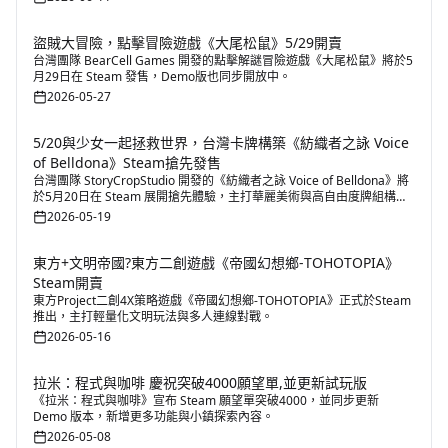
覽形式，提供開發者展示作品、推廣新作以及與玩家互動交流的平台。
盜賊大冒險，點擊冒險遊戲《大尾松鼠》5/29開賣
台灣團隊 BearCell Games 開發的點擊解謎冒險遊戲《大尾松鼠》將於5
月29日在 Steam 發售，Demo版也同步開放中。
2026-05-27
5/20與少女一起拯救世界，台灣卡牌構築《紡織者之詠 Voice
of Belldona》Steam搶先發售
台灣團隊 StoryCropStudio 開發的《紡織者之詠 Voice of Belldona》將
於5月20日在 Steam 展開搶先體驗，主打華麗美術與高自由度牌組構築
玩法。
2026-05-19
東方+文明帝國?東方二創遊戲《帝國幻想鄉-TOHOTOPIA》
Steam開賣
東方Project二創4X策略遊戲《帝國幻想鄉-TOHOTOPIA》正式於Steam
推出，主打輕量化文明玩法與多人連線對戰。
2026-05-16
拉米：程式與咖啡 慶祝突破4000願望單,並更新試玩版
《拉米：程式與咖啡》宣布 Steam 願望單突破4000，並同步更新
Demo 版本，新增更多功能與小鎮探索內容。
2026-05-08