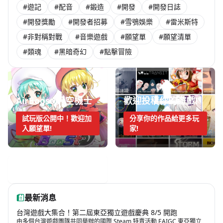
#遊記
#配音
#鍛造
#開發
#開發日誌
#開發獎勵
#開發者招募
#雪鴞娛樂
#雷米斯特
#非對稱對戰
#音樂遊戲
#願望單
#願望清單
#類魂
#黑暗奇幻
#點擊冒險
AirBoost:天空機士
歡迎投稿你的遊戲!
試玩版公開中！歡迎加
分享你的作品給更多玩
入願望單!
家!
手機遊戲週報
最新消息
台灣遊戲大集合！第二屆東亞獨立遊戲慶典 8/5 開跑
由多個台灣遊戲團隊共同舉辦的國際 Steam 特賣活動 EAIGC 東亞獨立