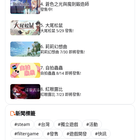
4. 蒼色之光與魔劍鍛造師
發售中!
5. 大尾松鼠
大尾松鼠 5/29 發售!
6. 莉莉幻想曲
莉莉幻想曲 7/30 即將發售!
7. 自拍蟲蟲
自拍蟲蟲 8/14 即將發售!
8. 紅眼露比
紅眼露比 7/23 即將發售!
新聞標籤
#steam
#台灣
#獨立遊戲
#活動
#filtergame
#發售
#遊戲開發
#快訊