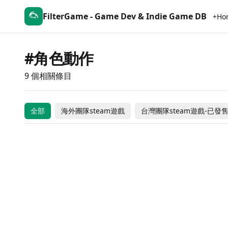
FilterGame - Game Dev & Indie Game DB
+Ho
#角色動作
9 個相關條目
YURO'S FANTASY
Homura Hime
Aeruta
HEMA-Humetal Era
ADVENTURE
Legendary Knight
Morphose Arms
全部
海外團隊steam遊戲
台灣團隊steam遊戲-已發
$24.99
$1
台灣團隊steam遊戲-已發售
台灣團隊steam遊戲-已發售
$2.99
$
台灣團隊steam遊戲-已發售
海外團隊steam遊戲
Coming Soon
海外團隊steam遊戲