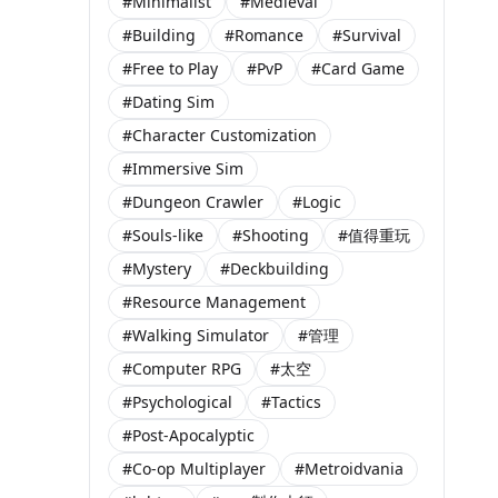
#Minimalist
#Medieval
#Building
#Romance
#Survival
#Free to Play
#PvP
#Card Game
#Dating Sim
#Character Customization
#Immersive Sim
#Dungeon Crawler
#Logic
#Souls-like
#Shooting
#值得重玩
#Mystery
#Deckbuilding
#Resource Management
#Walking Simulator
#管理
#Computer RPG
#太空
#Psychological
#Tactics
#Post-Apocalyptic
#Co-op Multiplayer
#Metroidvania