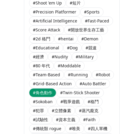
#Shoot 'em Up
#短片
#Precision Platformer
#Sports
#Artificial Intelligence
#Fast-Paced
#Score Attack
#開放世界生存工藝
#2d 格鬥
#hentai
#Demon
#Educational
#Dog
#競速
#經濟
#Nudity
#Military
#80 年代
#Moddable
#Team-Based
#Running
#Robot
#Grid-Based Action
#Auto Battler
#角色動作
#Twin-Stick Shooter
#Sokoban
#戰爭遊戲
#格鬥
#犯罪
#立體像素
#蒸汽龐克
#試驗性
#資本主義
#Faith
#傳統類 rogue
#唯美
#四人單機