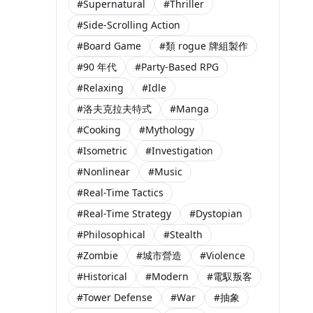
#Supernatural
#Thriller
#Side-Scrolling Action
#Board Game
#類 rogue 牌組製作
#90 年代
#Party-Based RPG
#Relaxing
#Idle
#洛夫克拉夫特式
#Manga
#Cooking
#Mythology
#Isometric
#Investigation
#Nonlinear
#Music
#Real-Time Tactics
#Real-Time Strategy
#Dystopian
#Philosophical
#Stealth
#Zombie
#城市營造
#Violence
#Historical
#Modern
#電馭叛客
#Tower Defense
#War
#抽象