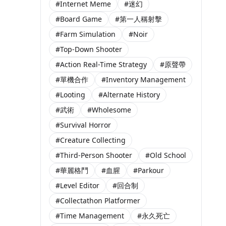
#Internet Meme
#迷幻
#Board Game
#第一人稱射擊
#Farm Simulation
#Noir
#Top-Down Shooter
#Action Real-Time Strategy
#原聲帶
#單機合作
#Inventory Management
#Looting
#Alternate History
#武術
#Wholesome
#Survival Horror
#Creature Collecting
#Third-Person Shooter
#Old School
#華麗格鬥
#血腥
#Parkour
#Level Editor
#回合制
#Collectathon Platformer
#Time Management
#永久死亡