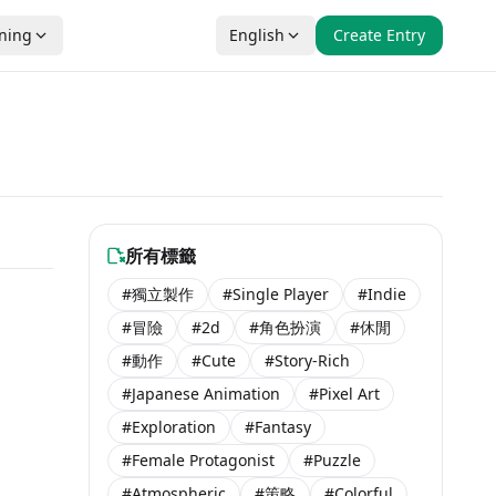
nning
English
Create Entry
所有標籤
#獨立製作
#Single Player
#Indie
$34.99
 Soon
#冒險
#2d
#角色扮演
#休閒
#動作
#Cute
#Story-Rich
#Japanese Animation
#Pixel Art
#Exploration
#Fantasy
#Female Protagonist
#Puzzle
#Atmospheric
#策略
#Colorful