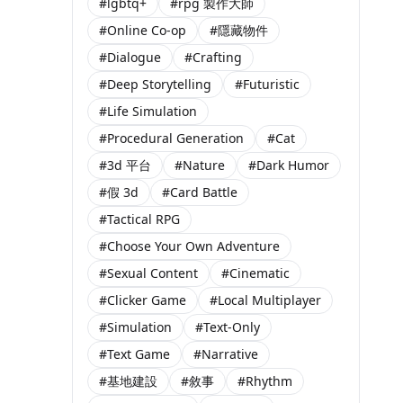
#lgbtq+
#rpg 製作大師
#Online Co-op
#隱藏物件
#Dialogue
#Crafting
#Deep Storytelling
#Futuristic
#Life Simulation
#Procedural Generation
#Cat
#3d 平台
#Nature
#Dark Humor
#假 3d
#Card Battle
#Tactical RPG
#Choose Your Own Adventure
#Sexual Content
#Cinematic
#Clicker Game
#Local Multiplayer
#Simulation
#Text-Only
#Text Game
#Narrative
#基地建設
#敘事
#Rhythm