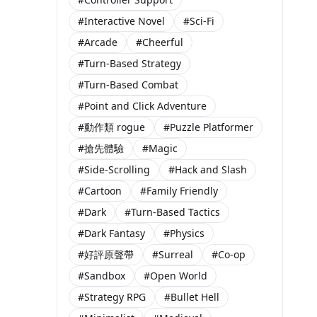
#Interactive Novel
#Sci-Fi
#Arcade
#Cheerful
#Turn-Based Strategy
#Turn-Based Combat
#Point and Click Adventure
#動作類 rogue
#Puzzle Platformer
#搶先體驗
#Magic
#Side-Scrolling
#Hack and Slash
#Cartoon
#Family Friendly
#Dark
#Turn-Based Tactics
#Dark Fantasy
#Physics
#好評原聲帶
#Surreal
#Co-op
#Sandbox
#Open World
#Strategy RPG
#Bullet Hell