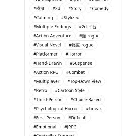
#模擬
#3d
#Story
#Comedy
#Calming
#Stylized
#Multiple Endings
#2d 平台
#Action Adventure
#類 rogue
#Visual Novel
#輕度 rogue
#Platformer
#Horror
#Hand-Drawn
#Suspense
#Action RPG
#Combat
#Multiplayer
#Top-Down View
#Retro
#Cartoon Style
#Third-Person
#Choice-Based
#Psychological Horror
#Linear
#First-Person
#Difficult
#Emotional
#JRPG
#Controller Support