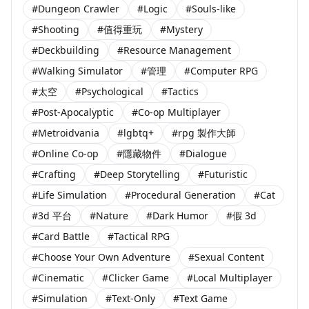
#Dungeon Crawler
#Logic
#Souls-like
#Shooting
#值得重玩
#Mystery
#Deckbuilding
#Resource Management
#Walking Simulator
#管理
#Computer RPG
#太空
#Psychological
#Tactics
#Post-Apocalyptic
#Co-op Multiplayer
#Metroidvania
#lgbtq+
#rpg 製作大師
#Online Co-op
#隱藏物件
#Dialogue
#Crafting
#Deep Storytelling
#Futuristic
#Life Simulation
#Procedural Generation
#Cat
#3d 平台
#Nature
#Dark Humor
#假 3d
#Card Battle
#Tactical RPG
#Choose Your Own Adventure
#Sexual Content
#Cinematic
#Clicker Game
#Local Multiplayer
#Simulation
#Text-Only
#Text Game