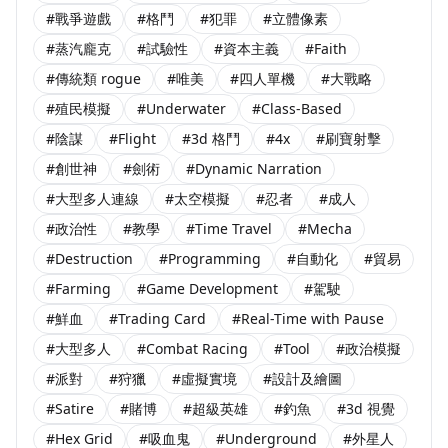
#戰爭遊戲
#格鬥
#犯罪
#立體像素
#蒸汽龐克
#試驗性
#資本主義
#Faith
#傳統類 rogue
#唯美
#四人單機
#大戰略
#殖民模擬
#Underwater
#Class-Based
#陰謀
#Flight
#3d 格鬥
#4x
#刷寶射擊
#創世神
#劍術
#Dynamic Narration
#大型多人連線
#太空模擬
#忍者
#成人
#政治性
#教學
#Time Travel
#Mecha
#Destruction
#Programming
#自動化
#貿易
#Farming
#Game Development
#駕駛
#鮮血
#Trading Card
#Real-Time with Pause
#大型多人
#Combat Racing
#Tool
#政治模擬
#派對
#狩獵
#虛擬實境
#設計及繪圖
#Satire
#賭博
#超級英雄
#釣魚
#3d 視覺
#Hex Grid
#吸血鬼
#Underground
#外星人