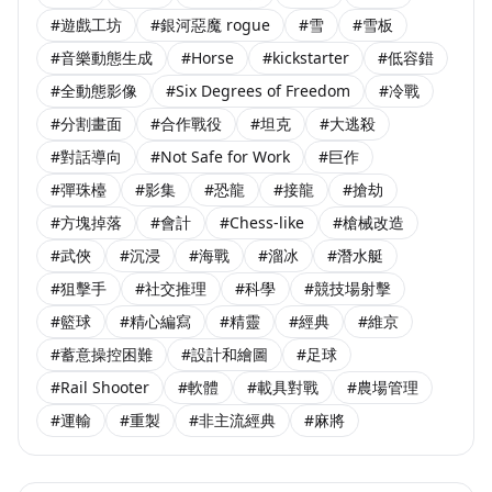
#遊戲工坊
#銀河惡魔 rogue
#雪
#雪板
#音樂動態生成
#Horse
#kickstarter
#低容錯
#全動態影像
#Six Degrees of Freedom
#冷戰
#分割畫面
#合作戰役
#坦克
#大逃殺
#對話導向
#Not Safe for Work
#巨作
#彈珠檯
#影集
#恐龍
#接龍
#搶劫
#方塊掉落
#會計
#Chess-like
#槍械改造
#武俠
#沉浸
#海戰
#溜冰
#潛水艇
#狙擊手
#社交推理
#科學
#競技場射擊
#籃球
#精心編寫
#精靈
#經典
#維京
#蓄意操控困難
#設計和繪圖
#足球
#Rail Shooter
#軟體
#載具對戰
#農場管理
#運輸
#重製
#非主流經典
#麻將