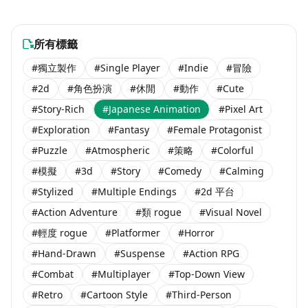
$3.99
$11.99
海外團隊steam遊戲
海外團隊steam遊戲
$10.99
海外團隊steam遊戲
所有標籤
#獨立製作
#Single Player
#Indie
#冒險
#2d
#角色扮演
#休閒
#動作
#Cute
#Story-Rich
#Japanese Animation
#Pixel Art
#Exploration
#Fantasy
#Female Protagonist
#Puzzle
#Atmospheric
#策略
#Colorful
#模擬
#3d
#Story
#Comedy
#Calming
#Stylized
#Multiple Endings
#2d 平台
#Action Adventure
#類 rogue
#Visual Novel
#輕度 rogue
#Platformer
#Horror
#Hand-Drawn
#Suspense
#Action RPG
#Combat
#Multiplayer
#Top-Down View
#Retro
#Cartoon Style
#Third-Person