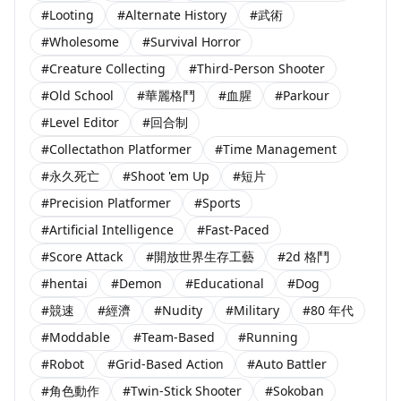
#Looting
#Alternate History
#武術
#Wholesome
#Survival Horror
#Creature Collecting
#Third-Person Shooter
#Old School
#華麗格鬥
#血腥
#Parkour
#Level Editor
#回合制
#Collectathon Platformer
#Time Management
#永久死亡
#Shoot 'em Up
#短片
#Precision Platformer
#Sports
#Artificial Intelligence
#Fast-Paced
#Score Attack
#開放世界生存工藝
#2d 格鬥
#hentai
#Demon
#Educational
#Dog
#競速
#經濟
#Nudity
#Military
#80 年代
#Moddable
#Team-Based
#Running
#Robot
#Grid-Based Action
#Auto Battler
#角色動作
#Twin-Stick Shooter
#Sokoban