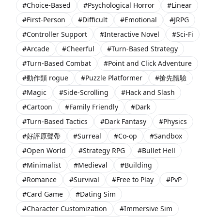
#Choice-Based
#Psychological Horror
#Linear
#First-Person
#Difficult
#Emotional
#JRPG
#Controller Support
#Interactive Novel
#Sci-Fi
#Arcade
#Cheerful
#Turn-Based Strategy
#Turn-Based Combat
#Point and Click Adventure
#動作類 rogue
#Puzzle Platformer
#搶先體驗
#Magic
#Side-Scrolling
#Hack and Slash
#Cartoon
#Family Friendly
#Dark
#Turn-Based Tactics
#Dark Fantasy
#Physics
#好評原聲帶
#Surreal
#Co-op
#Sandbox
#Open World
#Strategy RPG
#Bullet Hell
#Minimalist
#Medieval
#Building
#Romance
#Survival
#Free to Play
#PvP
#Card Game
#Dating Sim
#Character Customization
#Immersive Sim