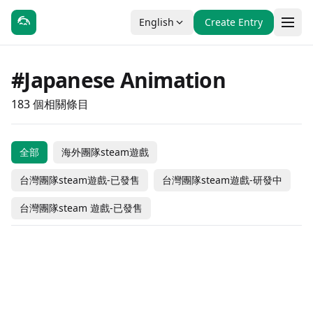
English
Create Entry
#Japanese Animation
183 個相關條目
全部
海外團隊steam遊戲
Saraab: Beyond The
Rubinite
The First Spring
台灣團隊steam遊戲-已發售
台灣團隊steam遊戲-研發中
Touhou Genso
Veil
Voice of Belldona
Werewolf: The
Wanderer -Reloaded-
TOHOTOPIA
BULLET GIRL：
台灣團隊steam 遊戲-已發售
Gloaming Malice
Dungeon Munchies 2
Debug Your Heart
ZOMBIE DEFENSE
#動作
#獨立製作
#休閒
#獨立製作
Lost: Antinomy
OPUS: Prism Peak
#冒險
#獨立製作
#冒險
#休閒
Hakoniwa Explorer
迴避我的死亡結局
Refrain: Verse of Fate
#冒險
#獨立製作
#休閒
#策略
-10% OFF
Taiwanese Team Steam Games
Coming Soon
TOKOYO: The Tower
台灣團隊steam 遊戲-已發售
Homura Hime
Plus
#冒險
#獨立製作
#動作
#冒險
Kingdom's Return:
$19.99
Coming Soon
- In Development
Taiwanese Team Steam Games
$11.99
海外團隊steam遊戲
of Perpetuity
The Garden of Youth
#獨立製作
#Free to Play
$17.99
#動作
#休閒
$34.99
- In Development
$3.99
Time-Eating Fruit and
海外團隊steam遊戲
海外團隊steam遊戲
Rovi's Diary
Isekai HKV
#冒險
#角色扮演
#冒險
#獨立製作
Taiwanese Team Steam Games
Coming Soon
Taiwanese Team Steam Games
Coming Soon
the Ancient Monster
GiLGuL
#冒險
#休閒
#冒險
#獨立製作
- In Development
Taiwanese Team Steam Games
Free to Play
- In Development
$3.99
HoloType: Treasure
台灣團隊steam遊戲-已發售
EVO Card
Dating Simulator
#動作
#獨立製作
#動作
#獨立製作
- In Development
$2.99
Taiwanese Team Steam Games
$24.99
台灣團隊steam遊戲-已發售
#動作
#獨立製作
#休閒
#獨立製作