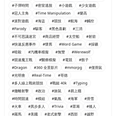
#子彈時間
#密室逃脫
#小遊戲
#少女遊戲
#惡人主角
#Time Manipulation
#樂高
#派對遊戲
#海盜
#競技
#航海
#觸控
#Parody
#駭客
#黑色喜劇
#三消
#不可思議迷宮
#商店經營
#太空船
#射箭
#快速反應事件
#懷舊
#Word Game
#採礦
#暗殺
#汽機車模擬
#無雙
#Werewolf
#競速魔王戰
#醫療模擬
#電競
#骰子
#Dragon
#360 全景影片
#mmorpg
#僅滑鼠
#光明會
#Real-Time
#哥德
#多人線上戰術競技
#戰鎚 40k
#Typing
#撤離射擊
#政治
#旅鼠
#易上癮
#時間競速
#模組
#氣氛
#海軍
#滑雪
#火車
#異步多人
#Trivia
#眾籌
#矮人
#羅馬
#美國
#老式射擊
#西部
#越野