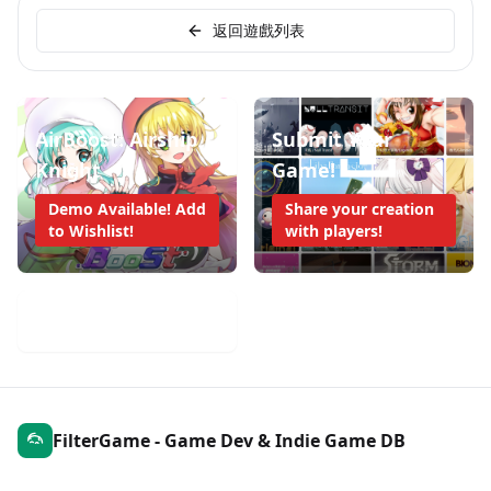
返回遊戲列表
AirBoost: Airship
Submit Your
Knight
Game!
Demo Available! Add
Share your creation
to Wishlist!
with players!
Mobile Game Weekly
FilterGame - Game Dev & Indie Game DB