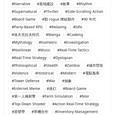
#Narrative
#基地建設
#敘事
#Rhythm
#Supernatural
#Thriller
#Side-Scrolling Action
#Board Game
#類 rogue 牌組製作
#90 年代
#Party-Based RPG
#Relaxing
#Idle
#洛夫克拉夫特式
#Manga
#Cooking
#Mythology
#Isometric
#Investigation
#Nonlinear
#Music
#Real-Time Tactics
#Real-Time Strategy
#Dystopian
#Philosophical
#Stealth
#Zombie
#城市營造
#Violence
#Historical
#Modern
#電馭叛客
#Tower Defense
#War
#抽象
#Internet Meme
#迷幻
#Board Game
#第一人稱射擊
#Farm Simulation
#Noir
#Top-Down Shooter
#Action Real-Time Strategy
#原聲帶
#單機合作
#Inventory Management