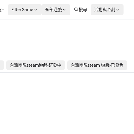
FilterGame
全部遊戲
搜尋
活動與企劃
頁+
OD
Caromble!
常世之塔
火箭企鵝
死深 Die Deep
最後指令
餐癮地城
售
台灣團隊steam遊戲-研發中
台灣團隊steam 遊戲-已發售
罪業狂襲
守夜人：長夜
聖女之歌 ZERO 1
記憶邊境
International Space
棄海
Deep Sea Sweep
ra
Banana
層層夢境
 798
NT$ 238
NT
海外團隊steam遊戲
海外團隊steam遊戲
將軍 對決
茶杯頭
發售
未發售
台灣團隊steam遊戲-研發中
台灣團隊steam遊戲-研發中
Versebound
Chants of Senna
% OFF
NT$ 379
NT
台灣團隊steam遊戲-已發售
台灣團隊steam遊戲-已發售
Sifu
黑帝斯2
 150
 500
免費遊玩
NT
台灣團隊steam遊戲-已發售
台灣團隊steam遊戲-已發售
褪黑激素
武士 零
 30
 650
NT$ 280
NT
台灣團隊steam遊戲-已發售
台灣團隊steam遊戲-已發售
奧伯拉丁的回歸
Please
 450
NT$ 450
台灣團隊steam遊戲-已發售
海外團隊steam遊戲
Manifold Garden
謎橋
 138
NT$ 25
-8
海外團隊steam遊戲
海外團隊steam遊戲
矮人遗产
最终前哨: 最终版
NT
 278
NT$ 268
NT
海外團隊steam遊戲
海外團隊steam遊戲
Rebel Roar
Rusty Road Raci
N
發售
NT$ 139
-5
海外團隊steam遊戲
海外團隊steam遊戲
硬核马戏团
NT
 OFF
NT$ 569
-3
海外團隊steam遊戲
海外團隊steam遊戲
NT
378
NT
$ 90
NT$ 268
NT
海外團隊steam遊戲
海外團隊steam遊戲
 151
NT