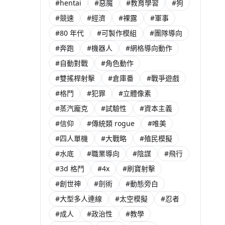
#hentai
#惡魔
#教育學習
#狗
#競速
#經濟
#裸露
#軍事
#80 年代
#可製作模組
#團隊導向
#奔跑
#機器人
#網格導向動作
#自動對戰
#角色動作
#雙搖桿射擊
#倉庫番
#戰爭遊戲
#格鬥
#犯罪
#立體像素
#蒸汽龐克
#試驗性
#資本主義
#信仰
#傳統類 rogue
#唯美
#四人單機
#大戰略
#殖民模擬
#水底
#職業導向
#陰謀
#飛行
#3d 格鬥
#4x
#刷寶射擊
#創世神
#劍術
#動態旁白
#大型多人連線
#太空模擬
#忍者
#成人
#政治性
#教學