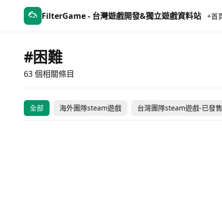
FilterGame - 台灣遊戲開發&獨立遊戲資料站
+首
#困難
不可思議的幻想鄉T
63 個相關條目
Gallery Nocturnea
-RELOADED-
无望之海
殤之谷
星躍物語Star Leaping
鬥技場的阿利娜
地城謎蹤
全部
海外團隊steam遊戲
台灣團隊steam遊戲-已發
Story
Rabi-Ribi
永劫回廊
小魔女諾貝塔
活屍戰棋
細胞迷途
KALPA: Cosmic
刃獄
Super Stream-Ba
未發售
NT$
海外團隊steam遊戲
海外團隊steam遊戲
Symphony
Kalimba
-40% OFF
未
海外團隊steam遊戲
台灣團隊steam遊戲-研發中
圍城裡的演出
火箭企鵝
NT$ 226
NT$ 318
-80
台灣團隊steam遊戲-已發售
台灣團隊steam遊戲-已發售
冰與火之舞
星界戰士
NT$ 135
NT$
NT$ 220
NT$
台灣團隊steam遊戲-已發售
台灣團隊steam遊戲-已發售
黑帝斯
喵斯快跑
NT$
-90% OFF
NT$
台灣團隊steam遊戲-已發售
台灣團隊steam遊戲-已發售
Awaria
Helltaker
NT$ 279
NT$ 246
NT$
台灣團隊steam遊戲-已發售
台灣團隊steam遊戲-已發售
Just Shapes & Beats
Patrick's Parabox
NT$ 27
NT$ 118
NT$
海外團隊steam遊戲
海外團隊steam遊戲
舔狗之路
SpaceSlog
SNØ: Ultimate
NT$ 328
NT$
海外團隊steam遊戲
海外團隊steam遊戲
Sneak In
喵喵角鬥士
NT$ 268
未
海外團隊steam遊戲
海外團隊steam遊戲
The Last Strand
Freeriding
NT$ 118
-60%
海外團隊steam遊戲
海外團隊steam遊戲
NT$ 
-70% OFF
NT
海外團隊steam遊戲
海外團隊steam遊戲
NT$