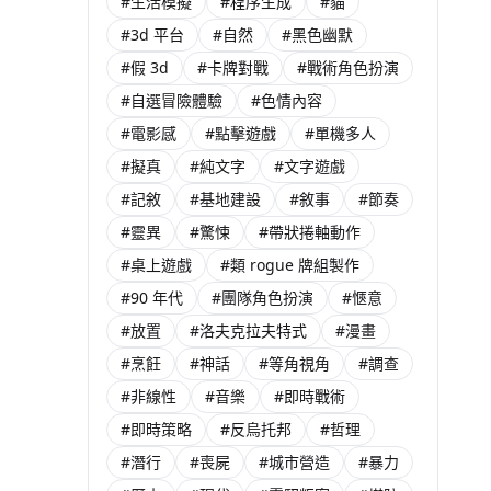
#生活模擬
#程序生成
#貓
#3d 平台
#自然
#黑色幽默
#假 3d
#卡牌對戰
#戰術角色扮演
#自選冒險體驗
#色情內容
#電影感
#點擊遊戲
#單機多人
#擬真
#純文字
#文字遊戲
#記敘
#基地建設
#敘事
#節奏
#靈異
#驚悚
#帶狀捲軸動作
#桌上遊戲
#類 rogue 牌組製作
#90 年代
#團隊角色扮演
#愜意
#放置
#洛夫克拉夫特式
#漫畫
#烹飪
#神話
#等角視角
#調查
#非線性
#音樂
#即時戰術
#即時策略
#反烏托邦
#哲理
#潛行
#喪屍
#城市營造
#暴力