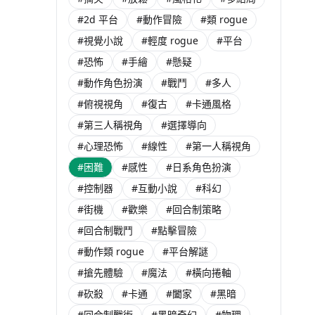
$ 188
$ 278
#2d 平台
#動作冒險
#類 rogue
0% OFF
$ 188
未發售
#視覺小說
#輕度 rogue
#平台
$ 131
#恐怖
#手繪
#懸疑
#動作角色扮演
#戰鬥
#多人
#俯視視角
#復古
#卡通風格
#第三人稱視角
#選擇導向
#心理恐怖
#線性
#第一人稱視角
#困難
#感性
#日系角色扮演
#控制器
#互動小說
#科幻
#街機
#歡樂
#回合制策略
#回合制戰鬥
#點擊冒險
#動作類 rogue
#平台解謎
#搶先體驗
#魔法
#橫向捲軸
#砍殺
#卡通
#闔家
#黑暗
#回合制戰術
#黑暗奇幻
#物理