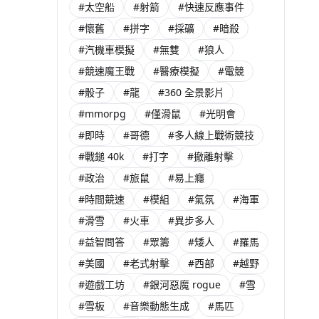
#太空船
#射箭
#快速反應事件
#懷舊
#拼字
#採礦
#暗殺
#汽機車模擬
#無雙
#狼人
#競速魔王戰
#醫療模擬
#電競
#骰子
#龍
#360 全景影片
#mmorpg
#僅滑鼠
#光明會
#即時
#哥德
#多人線上戰術競技
#戰鎚 40k
#打字
#撤離射擊
#政治
#旅鼠
#易上癮
#時間競速
#模組
#氣氛
#海軍
#滑雪
#火車
#異步多人
#益智問答
#眾籌
#矮人
#羅馬
#美國
#老式射擊
#西部
#越野
#遊戲工坊
#銀河惡魔 rogue
#雪
#雪板
#音樂動態生成
#馬匹