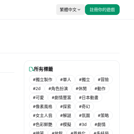
繁體中文
註冊你的遊戲
所有標籤
#獨立製作
#單人
#獨立
#冒險
$ 226
未發售
#2d
#角色扮演
#休閒
#動作
ar
$ 399
#可愛
#劇情豐富
#日本動畫
$ 500
$ 449
#像素風格
#探索
#奇幻
未發售
0% OFF
#女主人翁
#解謎
#氛圍
#策略
$ 408
$ 468
ng
T$ 81
0% OFF
#色彩鮮艷
#模擬
#3d
#劇情
$ 549
0% OFF
$ 274
$ 488
$ 268
#搞笑
#放鬆
#風格化
#多結局
$ 341