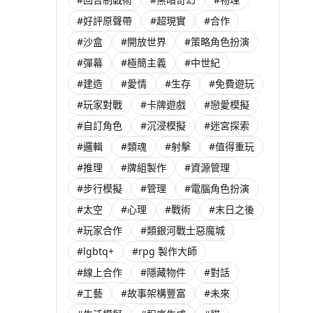
#好評原聲帶
#超現實
#合作
#沙盒
#開放世界
#策略角色扮演
#彈幕
#極簡主義
#中世紀
#建造
#愛情
#生存
#免費遊玩
#玩家對戰
#卡牌遊戲
#戀愛模擬
#自訂角色
#沉浸模擬
#迷宮探索
#邏輯
#類魂
#射擊
#值得重玩
#推理
#牌組製作
#資源管理
#步行模擬
#管理
#電腦角色扮演
#太空
#心理
#戰術
#末日之後
#玩家合作
#類銀河戰士惡魔城
#lgbtq+
#rpg 製作大師
#線上合作
#隱藏物件
#對話
#工藝
#故事架構豐富
#未來