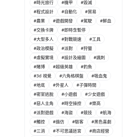
#時光旅行
#機甲
#毀滅
#程式設計
#自動化
#貿易
#農業
#遊戲開發
#駕駛
#鮮血
#交換卡牌
#即時含暫停
#大型多人
#對戰競速
#工具
#政治模擬
#派對
#狩獵
#虛擬實境
#設計及繪圖
#諷刺
#賭博
#超級英雄
#釣魚
#3d 視覺
#六角格棋盤
#吸血鬼
#地底
#外星人
#子彈時間
#密室逃脫
#小遊戲
#少女遊戲
#惡人主角
#時空操控
#樂高
#派對遊戲
#海盜
#競技
#航海
#觸控
#諧仿
#駭客
#黑色喜劇
#三消
#不可思議迷宮
#商店經營