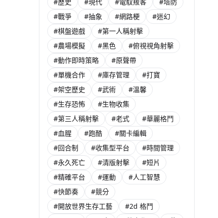
#歷史
#現代
#電馭叛客
#塔防
#戰爭
#抽象
#網路梗
#迷幻
#棋盤遊戲
#第一人稱射擊
#農場模擬
#黑色
#俯視視角射擊
#動作即時策略
#原聲帶
#單機合作
#庫存管理
#打寶
#架空歷史
#武術
#溫馨
#生存恐怖
#生物收集
#第三人稱射擊
#老式
#華麗格鬥
#血腥
#跑酷
#關卡編輯
#回合制
#收集型平台
#時間管理
#永久死亡
#清版射擊
#短片
#精確平台
#運動
#人工智慧
#快節奏
#競分
#開放世界生存工藝
#2d 格鬥