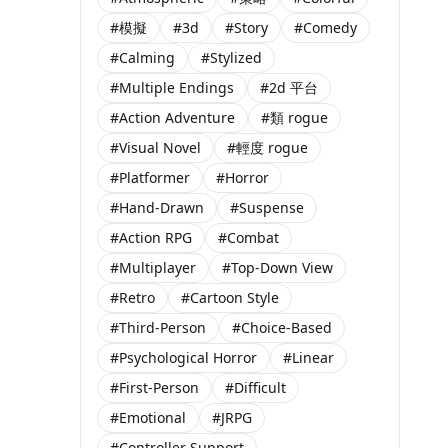
#模擬
#3d
#Story
#Comedy
#Calming
#Stylized
#Multiple Endings
#2d 平台
#Action Adventure
#類 rogue
#Visual Novel
#輕度 rogue
#Platformer
#Horror
#Hand-Drawn
#Suspense
#Action RPG
#Combat
#Multiplayer
#Top-Down View
#Retro
#Cartoon Style
#Third-Person
#Choice-Based
#Psychological Horror
#Linear
#First-Person
#Difficult
#Emotional
#JRPG
#Controller Support