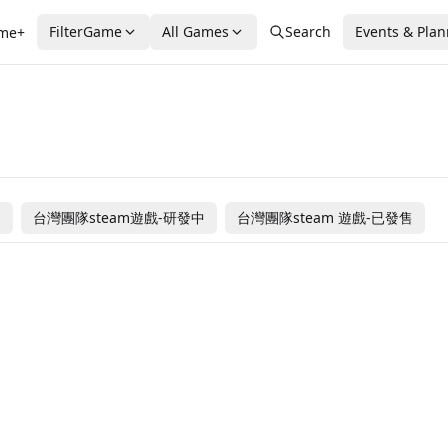
FilterGame
All Games
Search
Events & Pla
me+
Tail of Glory
Tia: weird hunte
ies
Midnight Ramen
Master of Vtube
Ms Vampire Love to
Pulut Adventure
Who is the Criminal
奔向繁星
售
台灣團隊steam遊戲-研發中
台灣團隊steam 遊戲-已發售
Date with Me
RPG
Citizen Sleeper
One Way
I Did Not Buy This
Arco
MiSide
Ticket
% OFF
Taiwanese Team Steam Games -
$4.99
Coming
海外團隊steam遊戲
.99
4.99
In Development
$11.99
台灣團隊steam遊戲-已發售
台灣團隊steam遊戲-已發售
.19
3.99
$7.99
台灣團隊steam遊戲-已發售
台灣團隊steam遊戲-已發售
Soon
$4.99
海外團隊steam遊戲
海外團隊steam遊戲
% OFF
-70% OFF
海外團隊steam遊戲
海外團隊steam遊戲
.99
$19.99
0.99
$19.99
海外團隊steam遊戲
海外團隊steam遊戲
.49
$5.99
 Play
-60% OFF
海外團隊steam遊戲
$7.99
$3.19