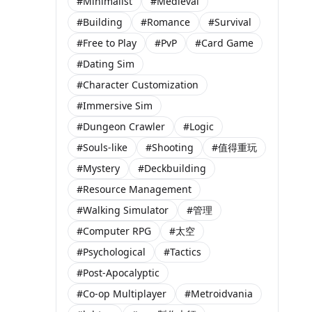
#Minimalist
#Medieval
#Building
#Romance
#Survival
#Free to Play
#PvP
#Card Game
#Dating Sim
#Character Customization
#Immersive Sim
#Dungeon Crawler
#Logic
#Souls-like
#Shooting
#值得重玩
#Mystery
#Deckbuilding
#Resource Management
#Walking Simulator
#管理
#Computer RPG
#太空
#Psychological
#Tactics
#Post-Apocalyptic
#Co-op Multiplayer
#Metroidvania