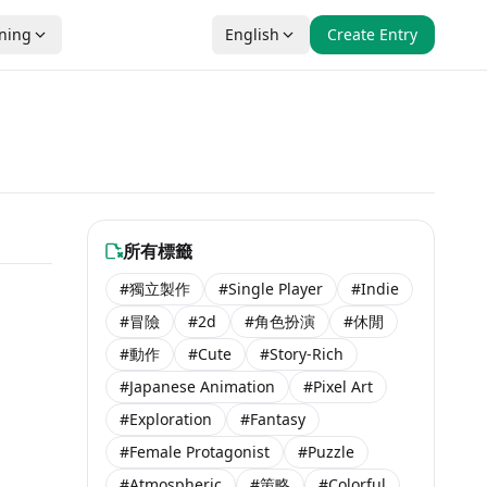
nning
English
Create Entry
r
r
所有標籤
#獨立製作
#Single Player
#Indie
 Soon
$9.99
#冒險
#2d
#角色扮演
#休閒
$1.99
#動作
#Cute
#Story-Rich
$5.99
$3.99
#Japanese Animation
#Pixel Art
$14.99
#Exploration
#Fantasy
#Female Protagonist
#Puzzle
#Atmospheric
#策略
#Colorful