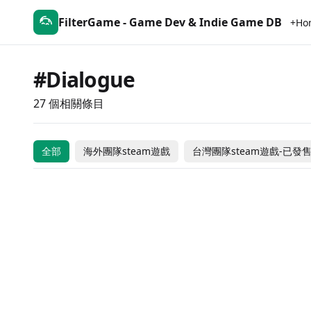
FilterGame - Game Dev & Indie Game DB
+Ho
#Dialogue
27 個相關條目
Debug Your Heart
誰是中之人
Project Court 2050
Grayscale Memor
YURO'S FANTASY
Star Leaping Story
Chest
Citizen Sleeper 2:
全部
海外團隊steam遊戲
台灣團隊steam遊戲-已發
ADVENTURE
The weird hunter
SHUNYA
Starward Vector
NEEDY GIRL
Enjoy the Diner
ナツノカナタ
OVERDOSE
Lam Lam
Taiwanese Team Steam Games -
Free to Play
-15
台灣團隊steam遊戲-已發售
$11
In Development
Taiwanese Team Steam Games -
Coming Soon
$
台灣團隊steam遊戲-已發售
$10
In Development
$6.99
$
台灣團隊steam遊戲-已發售
台灣團隊steam遊戲-已發售
$2.99
Coming 
台灣團隊steam遊戲-已發售
海外團隊steam遊戲
Coming Soon
-50
海外團隊steam遊戲
海外團隊steam遊戲
$24
$10.99
$1
海外團隊steam遊戲
海外團隊steam遊戲
$12
$15.99
Free to
海外團隊steam遊戲
海外團隊steam遊戲