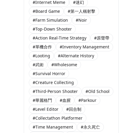
#Internet Meme
#迷幻
#Board Game
#第一人稱射擊
#Farm Simulation
#Noir
#Top-Down Shooter
#Action Real-Time Strategy
#原聲帶
#單機合作
#Inventory Management
#Looting
#Alternate History
#武術
#Wholesome
#Survival Horror
#Creature Collecting
#Third-Person Shooter
#Old School
#華麗格鬥
#血腥
#Parkour
#Level Editor
#回合制
#Collectathon Platformer
#Time Management
#永久死亡