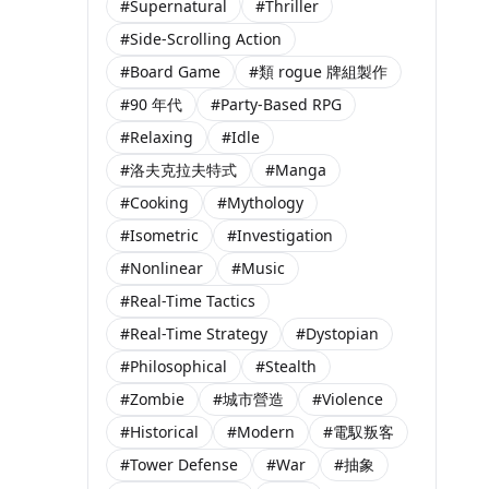
#Supernatural
#Thriller
#Side-Scrolling Action
#Board Game
#類 rogue 牌組製作
#90 年代
#Party-Based RPG
#Relaxing
#Idle
#洛夫克拉夫特式
#Manga
#Cooking
#Mythology
#Isometric
#Investigation
#Nonlinear
#Music
#Real-Time Tactics
#Real-Time Strategy
#Dystopian
#Philosophical
#Stealth
#Zombie
#城市營造
#Violence
#Historical
#Modern
#電馭叛客
#Tower Defense
#War
#抽象