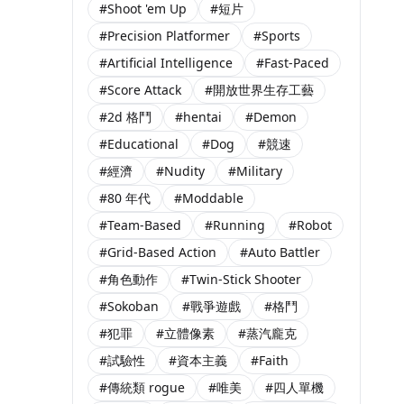
#Shoot 'em Up
#短片
#Precision Platformer
#Sports
#Artificial Intelligence
#Fast-Paced
#Score Attack
#開放世界生存工藝
#2d 格鬥
#hentai
#Demon
#Educational
#Dog
#競速
#經濟
#Nudity
#Military
#80 年代
#Moddable
#Team-Based
#Running
#Robot
#Grid-Based Action
#Auto Battler
#角色動作
#Twin-Stick Shooter
#Sokoban
#戰爭遊戲
#格鬥
#犯罪
#立體像素
#蒸汽龐克
#試驗性
#資本主義
#Faith
#傳統類 rogue
#唯美
#四人單機