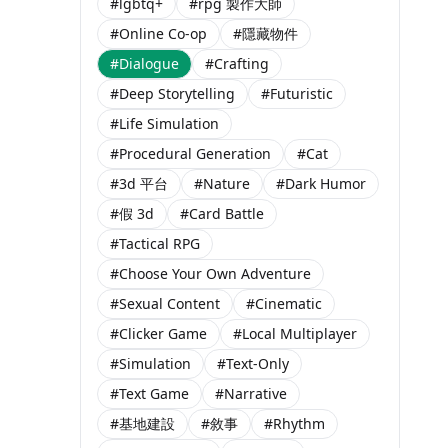
#lgbtq+
#rpg 製作大師
#Online Co-op
#隱藏物件
#Dialogue
#Crafting
#Deep Storytelling
#Futuristic
#Life Simulation
#Procedural Generation
#Cat
#3d 平台
#Nature
#Dark Humor
#假 3d
#Card Battle
#Tactical RPG
#Choose Your Own Adventure
#Sexual Content
#Cinematic
#Clicker Game
#Local Multiplayer
#Simulation
#Text-Only
#Text Game
#Narrative
#基地建設
#敘事
#Rhythm