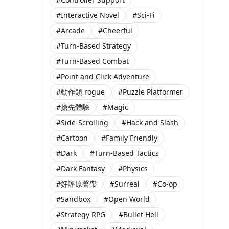
#Interactive Novel
#Sci-Fi
#Arcade
#Cheerful
#Turn-Based Strategy
#Turn-Based Combat
#Point and Click Adventure
#動作類 rogue
#Puzzle Platformer
#搶先體驗
#Magic
#Side-Scrolling
#Hack and Slash
#Cartoon
#Family Friendly
#Dark
#Turn-Based Tactics
#Dark Fantasy
#Physics
#好評原聲帶
#Surreal
#Co-op
#Sandbox
#Open World
#Strategy RPG
#Bullet Hell