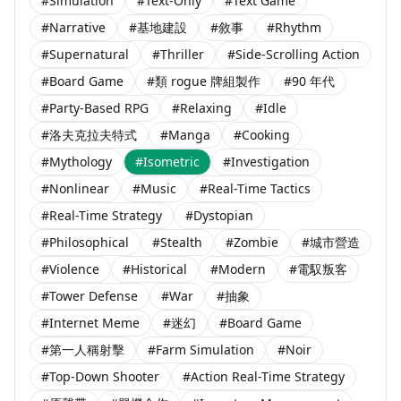
#Simulation
#Text-Only
#Text Game
#Narrative
#基地建設
#敘事
#Rhythm
#Supernatural
#Thriller
#Side-Scrolling Action
#Board Game
#類 rogue 牌組製作
#90 年代
#Party-Based RPG
#Relaxing
#Idle
#洛夫克拉夫特式
#Manga
#Cooking
#Mythology
#Isometric
#Investigation
#Nonlinear
#Music
#Real-Time Tactics
#Real-Time Strategy
#Dystopian
#Philosophical
#Stealth
#Zombie
#城市營造
#Violence
#Historical
#Modern
#電馭叛客
#Tower Defense
#War
#抽象
#Internet Meme
#迷幻
#Board Game
#第一人稱射擊
#Farm Simulation
#Noir
#Top-Down Shooter
#Action Real-Time Strategy