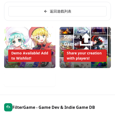
返回遊戲列表
AirBoost: Airship
Submit Your
Knight
Game!
Demo Available! Add
Share your creation
to Wishlist!
with players!
Mobile Game Weekly
FilterGame - Game Dev & Indie Game DB