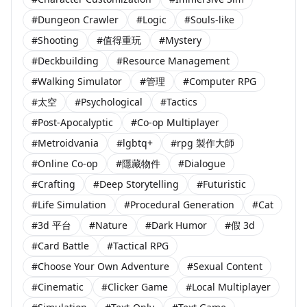
#Dungeon Crawler
#Logic
#Souls-like
#Shooting
#值得重玩
#Mystery
#Deckbuilding
#Resource Management
#Walking Simulator
#管理
#Computer RPG
#太空
#Psychological
#Tactics
#Post-Apocalyptic
#Co-op Multiplayer
#Metroidvania
#lgbtq+
#rpg 製作大師
#Online Co-op
#隱藏物件
#Dialogue
#Crafting
#Deep Storytelling
#Futuristic
#Life Simulation
#Procedural Generation
#Cat
#3d 平台
#Nature
#Dark Humor
#假 3d
#Card Battle
#Tactical RPG
#Choose Your Own Adventure
#Sexual Content
#Cinematic
#Clicker Game
#Local Multiplayer