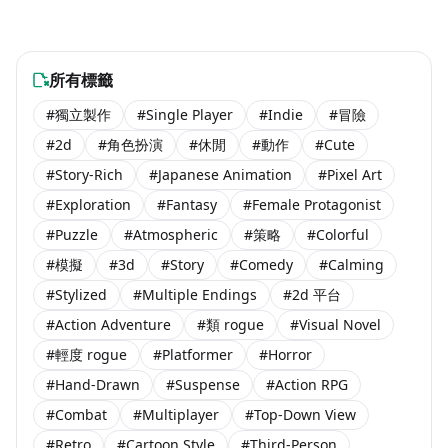
$19.99
$29.99
-70% OFF
$39.99
海外團隊steam遊戲
海外團隊steam遊戲
$1.99
$20.99
$24.99
$5.99
-55% OFF
海外團隊steam遊戲
海外團隊steam遊戲
$7.49
$19.99
Free to Play
Coming Soon
海外團隊steam遊戲
海外團隊steam遊戲
$8.99
所有標籤
#獨立製作
#Single Player
#Indie
#冒險
#2d
#角色扮演
#休閒
#動作
#Cute
#Story-Rich
#Japanese Animation
#Pixel Art
#Exploration
#Fantasy
#Female Protagonist
#Puzzle
#Atmospheric
#策略
#Colorful
#模擬
#3d
#Story
#Comedy
#Calming
#Stylized
#Multiple Endings
#2d 平台
#Action Adventure
#類 rogue
#Visual Novel
#輕度 rogue
#Platformer
#Horror
#Hand-Drawn
#Suspense
#Action RPG
#Combat
#Multiplayer
#Top-Down View
#Retro
#Cartoon Style
#Third-Person