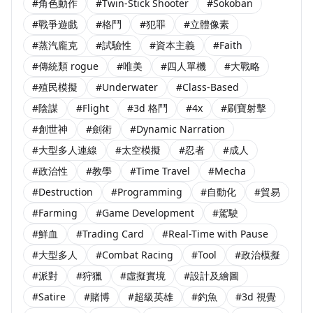
#角色動作
#Twin-Stick Shooter
#Sokoban
#戰爭遊戲
#格鬥
#犯罪
#立體像素
#蒸汽龐克
#試驗性
#資本主義
#Faith
#傳統類 rogue
#唯美
#四人單機
#大戰略
#殖民模擬
#Underwater
#Class-Based
#陰謀
#Flight
#3d 格鬥
#4x
#刷寶射擊
#創世神
#劍術
#Dynamic Narration
#大型多人連線
#太空模擬
#忍者
#成人
#政治性
#教學
#Time Travel
#Mecha
#Destruction
#Programming
#自動化
#貿易
#Farming
#Game Development
#駕駛
#鮮血
#Trading Card
#Real-Time with Pause
#大型多人
#Combat Racing
#Tool
#政治模擬
#派對
#狩獵
#虛擬實境
#設計及繪圖
#Satire
#賭博
#超級英雄
#釣魚
#3d 視覺