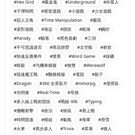
#Hex Grid
#吸血鬼
#Underground
#外星人
#子彈時間
#密室逃脫
#小遊戲
#少女遊戲
#惡人主角
#Time Manipulation
#樂高
#派對遊戲
#海盜
#競技
#航海
#觸控
#Parody
#駭客
#黑色喜劇
#三消
#不可思議迷宮
#商店經營
#太空船
#射箭
#快速反應事件
#懷舊
#Word Game
#採礦
#暗殺
#汽機車模擬
#無雙
#Werewolf
#競速魔王戰
#醫療模擬
#電競
#骰子
#Dragon
#360 全景影片
#mmorpg
#僅滑鼠
#光明會
#Real-Time
#哥德
#多人線上戰術競技
#戰鎚 40k
#Typing
#撤離射擊
#政治
#旅鼠
#易上癮
#時間競速
#模組
#氣氛
#海軍
#滑雪
#火車
#異步多人
#Trivia
#眾籌
#矮人