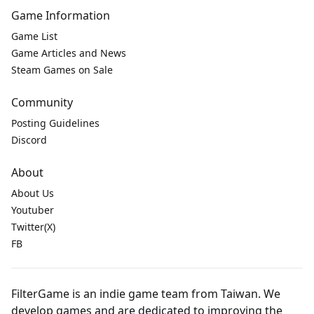
Game Information
Game List
Game Articles and News
Steam Games on Sale
Community
Posting Guidelines
Discord
About
About Us
Youtuber
Twitter(X)
FB
FilterGame is an indie game team from Taiwan. We
develop games and are dedicated to improving the