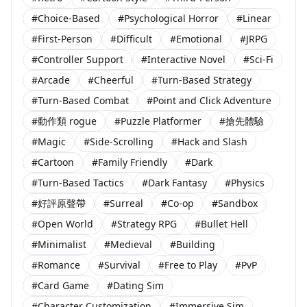
#Choice-Based
#Psychological Horror
#Linear
#First-Person
#Difficult
#Emotional
#JRPG
#Controller Support
#Interactive Novel
#Sci-Fi
#Arcade
#Cheerful
#Turn-Based Strategy
#Turn-Based Combat
#Point and Click Adventure
#動作類 rogue
#Puzzle Platformer
#搶先體驗
#Magic
#Side-Scrolling
#Hack and Slash
#Cartoon
#Family Friendly
#Dark
#Turn-Based Tactics
#Dark Fantasy
#Physics
#好評原聲帶
#Surreal
#Co-op
#Sandbox
#Open World
#Strategy RPG
#Bullet Hell
#Minimalist
#Medieval
#Building
#Romance
#Survival
#Free to Play
#PvP
#Card Game
#Dating Sim
#Character Customization
#Immersive Sim