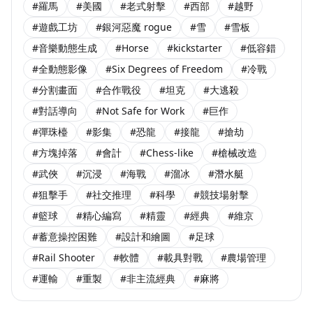
#羅馬
#美國
#老式射擊
#西部
#越野
#遊戲工坊
#銀河惡魔 rogue
#雪
#雪板
#音樂動態生成
#Horse
#kickstarter
#低容錯
#全動態影像
#Six Degrees of Freedom
#冷戰
#分割畫面
#合作戰役
#坦克
#大逃殺
#對話導向
#Not Safe for Work
#巨作
#彈珠檯
#影集
#恐龍
#接龍
#搶劫
#方塊掉落
#會計
#Chess-like
#槍械改造
#武俠
#沉浸
#海戰
#溜冰
#潛水艇
#狙擊手
#社交推理
#科學
#競技場射擊
#籃球
#精心編寫
#精靈
#經典
#維京
#蓄意操控困難
#設計和繪圖
#足球
#Rail Shooter
#軟體
#載具對戰
#農場管理
#運輸
#重製
#非主流經典
#麻將