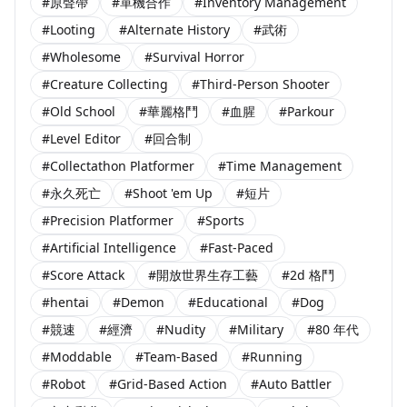
#原聲帶
#單機合作
#Inventory Management
#Looting
#Alternate History
#武術
#Wholesome
#Survival Horror
#Creature Collecting
#Third-Person Shooter
#Old School
#華麗格鬥
#血腥
#Parkour
#Level Editor
#回合制
#Collectathon Platformer
#Time Management
#永久死亡
#Shoot 'em Up
#短片
#Precision Platformer
#Sports
#Artificial Intelligence
#Fast-Paced
#Score Attack
#開放世界生存工藝
#2d 格鬥
#hentai
#Demon
#Educational
#Dog
#競速
#經濟
#Nudity
#Military
#80 年代
#Moddable
#Team-Based
#Running
#Robot
#Grid-Based Action
#Auto Battler