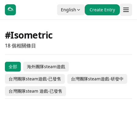
English
Create Entry
#Isometric
18 個相關條目
全部
海外團隊steam遊戲
Hakoniwa Explorer
Plus
Wanderburg
台灣團隊steam遊戲-已發售
台灣團隊steam遊戲-研發中
Golden Swirl
Autopanic
Knight in the Maze
Gerritory
台灣團隊steam 遊戲-已發售
Unpacking
7 Years From Now
Minami Lane
ABRISS
#動作
#獨立製作
#動作
#休閒
Down in Bermuda
Hades II
#動作
#冒險
#動作
#獨立製作
Hades
Disco Elysium
#動作
#冒險
#動作
#休閒
$9.99
Coming Soon
Latitude 76: Land of
海外團隊steam遊戲
海外團隊steam遊戲
Bloxpath
City Game Studio
#休閒
#獨立製作
#冒險
#獨立製作
Coming Soon
Taiwanese Team Steam Games
Coming Soon
海外團隊steam遊戲
Duel of Games
the Onkilons
#休閒
#獨立製作
#獨立製作
#模擬
Taiwanese Team Steam Games
Coming Soon
- In Development
$7.99
台灣團隊steam遊戲-已發售
#冒險
#休閒
#動作
#獨立製作
- In Development
$19.99
$9.99
海外團隊steam遊戲
海外團隊steam遊戲
#動作
#獨立製作
#角色扮演
#Story-Rich
$4.99
$14.99
海外團隊steam遊戲
海外團隊steam遊戲
#休閒
#獨立製作
#休閒
#獨立製作
-90% OFF
-30% OFF
海外團隊steam遊戲
海外團隊steam遊戲
#動作
#獨立製作
#動作
#冒險