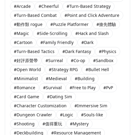
#Arcade
#Cheerful
#Turn-Based Strategy
#Turn-Based Combat
#Point and Click Adventure
#動作類 rogue
#Puzzle Platformer
#搶先體驗
#Magic
#Side-Scrolling
#Hack and Slash
#Cartoon
#Family Friendly
#Dark
#Turn-Based Tactics
#Dark Fantasy
#Physics
#好評原聲帶
#Surreal
#Co-op
#Sandbox
#Open World
#Strategy RPG
#Bullet Hell
#Minimalist
#Medieval
#Building
#Romance
#Survival
#Free to Play
#PvP
#Card Game
#Dating Sim
#Character Customization
#Immersive Sim
#Dungeon Crawler
#Logic
#Souls-like
#Shooting
#值得重玩
#Mystery
#Deckbuilding
#Resource Management