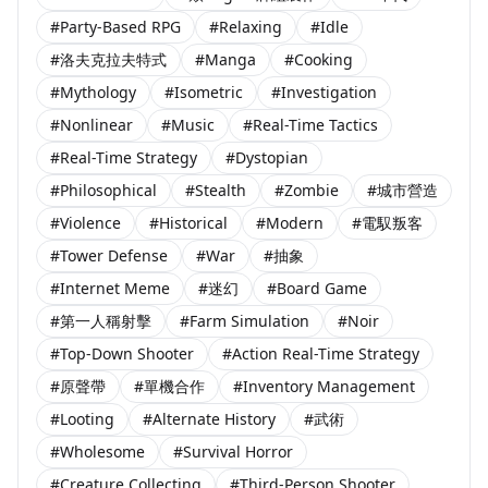
#Party-Based RPG
#Relaxing
#Idle
#洛夫克拉夫特式
#Manga
#Cooking
#Mythology
#Isometric
#Investigation
#Nonlinear
#Music
#Real-Time Tactics
#Real-Time Strategy
#Dystopian
#Philosophical
#Stealth
#Zombie
#城市營造
#Violence
#Historical
#Modern
#電馭叛客
#Tower Defense
#War
#抽象
#Internet Meme
#迷幻
#Board Game
#第一人稱射擊
#Farm Simulation
#Noir
#Top-Down Shooter
#Action Real-Time Strategy
#原聲帶
#單機合作
#Inventory Management
#Looting
#Alternate History
#武術
#Wholesome
#Survival Horror
#Creature Collecting
#Third-Person Shooter