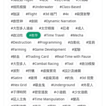
#殖民模擬
#Underwater
#Class-Based
#陰謀
#Flight
#3d 格鬥
#4x
#刷寶射擊
#創世神
#劍術
#Dynamic Narration
#大型多人連線
#太空模擬
#忍者
#成人
#政治性
#教學
#Time Travel
#Mecha
#Destruction
#Programming
#自動化
#貿易
#Farming
#Game Development
#駕駛
#鮮血
#Trading Card
#Real-Time with Pause
#大型多人
#Combat Racing
#Tool
#政治模擬
#派對
#狩獵
#虛擬實境
#設計及繪圖
#Satire
#賭博
#超級英雄
#釣魚
#3d 視覺
#Hex Grid
#吸血鬼
#Underground
#外星人
#子彈時間
#密室逃脫
#小遊戲
#少女遊戲
#惡人主角
#Time Manipulation
#樂高