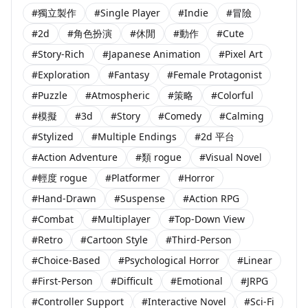
#獨立製作
#Single Player
#Indie
#冒險
#2d
#角色扮演
#休閒
#動作
#Cute
#Story-Rich
#Japanese Animation
#Pixel Art
#Exploration
#Fantasy
#Female Protagonist
#Puzzle
#Atmospheric
#策略
#Colorful
#模擬
#3d
#Story
#Comedy
#Calming
#Stylized
#Multiple Endings
#2d 平台
#Action Adventure
#類 rogue
#Visual Novel
#輕度 rogue
#Platformer
#Horror
#Hand-Drawn
#Suspense
#Action RPG
#Combat
#Multiplayer
#Top-Down View
#Retro
#Cartoon Style
#Third-Person
#Choice-Based
#Psychological Horror
#Linear
#First-Person
#Difficult
#Emotional
#JRPG
#Controller Support
#Interactive Novel
#Sci-Fi