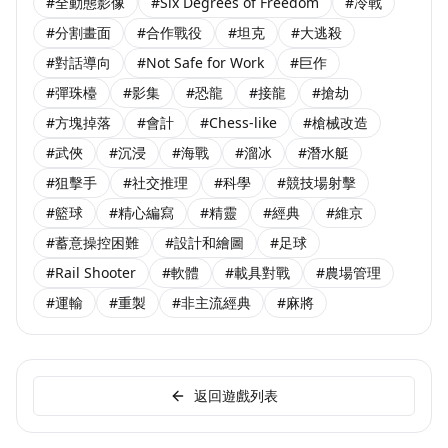
#全動態影像
#Six Degrees of Freedom
#冷戰
#分割畫面
#合作戰役
#坦克
#大逃殺
#對話導向
#Not Safe for Work
#巨作
#彈珠檯
#影集
#恐龍
#接龍
#搶劫
#方塊掉落
#會計
#Chess-like
#槍械改造
#武俠
#沉浸
#海戰
#溜冰
#潛水艇
#狙擊手
#社交推理
#科學
#競技場射擊
#籃球
#精心編寫
#精靈
#經典
#維京
#蓄意操控困難
#設計和繪圖
#足球
#Rail Shooter
#軟體
#載具對戰
#農場管理
#運輸
#重製
#非主流經典
#麻將
返回遊戲列表