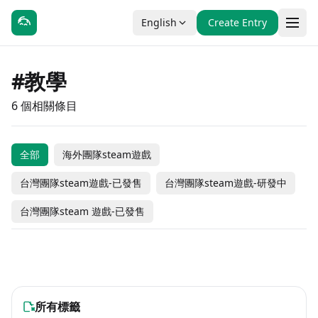
English
Create Entry
#教學
6 個相關條目
全部
海外團隊steam遊戲
Rated Sudoku
Deep Sea Sweep
台灣團隊steam遊戲-已發售
台灣團隊steam遊戲-研發中
Cozy Dash
Card Shark
Exist.EXE
Metaball
台灣團隊steam 遊戲-已發售
#休閒
#獨立製作
#動作
#獨立製作
#冒險
#休閒
#冒險
#獨立製作
#獨立製作
#Indie
#競速
#Sports
-50% OFF
Coming Soon
海外團隊steam遊戲
海外團隊steam遊戲
$4.99
$1.99
$19.99
海外團隊steam遊戲
海外團隊steam遊戲
$2.49
Coming Soon
Free to Play
海外團隊steam遊戲
海外團隊steam遊戲
所有標籤