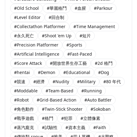
#Old School
#華麗格鬥
#血腥
#Parkour
#Level Editor
#回合制
#Collectathon Platformer
#Time Management
#永久死亡
#Shoot 'em Up
#短片
#Precision Platformer
#Sports
#Artificial Intelligence
#Fast-Paced
#Score Attack
#開放世界生存工藝
#2d 格鬥
#hentai
#Demon
#Educational
#Dog
#競速
#經濟
#Nudity
#Military
#80 年代
#Moddable
#Team-Based
#Running
#Robot
#Grid-Based Action
#Auto Battler
#角色動作
#Twin-Stick Shooter
#Sokoban
#戰爭遊戲
#格鬥
#犯罪
#立體像素
#蒸汽龐克
#試驗性
#資本主義
#Faith
#傳統類 rogue
#唯美
#四人單機
#大戰略