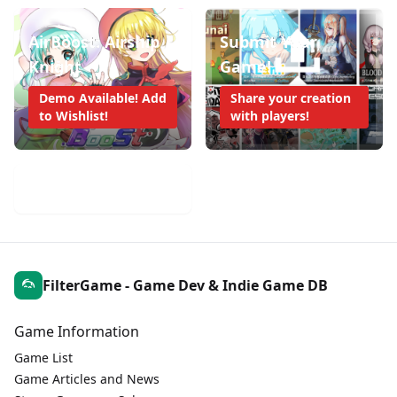
AirBoost: Airship
Submit Your
Knight
Game!
Demo Available! Add
Share your creation
to Wishlist!
with players!
Mobile Game Weekly
FilterGame - Game Dev & Indie Game DB
Game Information
Game List
Game Articles and News