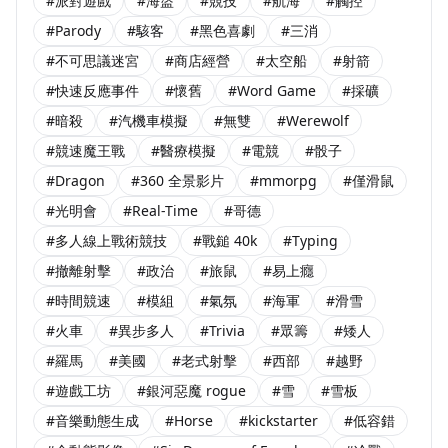
#派對遊戲
#海盜
#競技
#航海
#觸控
#Parody
#駭客
#黑色喜劇
#三消
#不可思議迷宮
#商店經營
#太空船
#射箭
#快速反應事件
#懷舊
#Word Game
#採礦
#暗殺
#汽機車模擬
#無雙
#Werewolf
#競速魔王戰
#醫療模擬
#電競
#骰子
#Dragon
#360 全景影片
#mmorpg
#僅滑鼠
#光明會
#Real-Time
#哥德
#多人線上戰術競技
#戰鎚 40k
#Typing
#撤離射擊
#政治
#旅鼠
#易上癮
#時間競速
#模組
#氣氛
#海軍
#滑雪
#火車
#異步多人
#Trivia
#眾籌
#矮人
#羅馬
#美國
#老式射擊
#西部
#越野
#遊戲工坊
#銀河惡魔 rogue
#雪
#雪板
#音樂動態生成
#Horse
#kickstarter
#低容錯