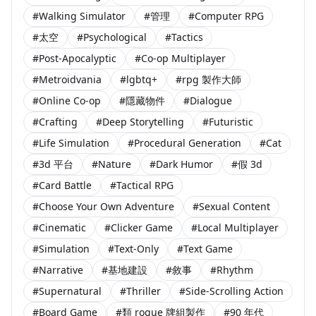
#Walking Simulator
#管理
#Computer RPG
#太空
#Psychological
#Tactics
#Post-Apocalyptic
#Co-op Multiplayer
#Metroidvania
#lgbtq+
#rpg 製作大師
#Online Co-op
#隱藏物件
#Dialogue
#Crafting
#Deep Storytelling
#Futuristic
#Life Simulation
#Procedural Generation
#Cat
#3d 平台
#Nature
#Dark Humor
#假 3d
#Card Battle
#Tactical RPG
#Choose Your Own Adventure
#Sexual Content
#Cinematic
#Clicker Game
#Local Multiplayer
#Simulation
#Text-Only
#Text Game
#Narrative
#基地建設
#敘事
#Rhythm
#Supernatural
#Thriller
#Side-Scrolling Action
#Board Game
#類 rogue 牌組製作
#90 年代