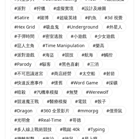
#派對
#狩獵
#虛擬實境
#設計及繪圖
#Satire
#賭博
#超級英雄
#釣魚
#3d 視覺
#Hex Grid
#吸血鬼
#Underground
#外星人
#子彈時間
#密室逃脫
#小遊戲
#少女遊戲
#惡人主角
#Time Manipulation
#樂高
#派對遊戲
#海盜
#競技
#航海
#觸控
#Parody
#駭客
#黑色喜劇
#三消
#不可思議迷宮
#商店經營
#太空船
#射箭
#快速反應事件
#懷舊
#Word Game
#採礦
#暗殺
#汽機車模擬
#無雙
#Werewolf
#競速魔王戰
#醫療模擬
#電競
#骰子
#Dragon
#360 全景影片
#mmorpg
#僅滑鼠
#光明會
#Real-Time
#哥德
#多人線上戰術競技
#戰鎚 40k
#Typing
#撤離射擊
#政治
#旅鼠
#易上癮