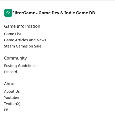
FilterGame - Game Dev & Indie Game DB
Game Information
Game List
Game Articles and News
Steam Games on Sale
Community
Posting Guidelines
Discord
About
About Us
Youtuber
Twitter(X)
FB