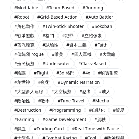
#Moddable
#Team-Based
#Running
#Robot
#Grid-Based Action
#Auto Battler
#角色動作
#Twin-Stick Shooter
#Sokoban
#戰爭遊戲
#格鬥
#犯罪
#立體像素
#蒸汽龐克
#試驗性
#資本主義
#Faith
#傳統類 rogue
#唯美
#四人單機
#大戰略
#殖民模擬
#Underwater
#Class-Based
#陰謀
#Flight
#3d 格鬥
#4x
#刷寶射擊
#創世神
#劍術
#Dynamic Narration
#大型多人連線
#太空模擬
#忍者
#成人
#政治性
#教學
#Time Travel
#Mecha
#Destruction
#Programming
#自動化
#貿易
#Farming
#Game Development
#駕駛
#鮮血
#Trading Card
#Real-Time with Pause
#大型多人
#Combat Racing
#Tool
#政治模擬