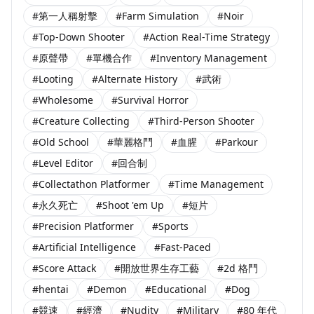
#第一人稱射擊
#Farm Simulation
#Noir
#Top-Down Shooter
#Action Real-Time Strategy
#原聲帶
#單機合作
#Inventory Management
#Looting
#Alternate History
#武術
#Wholesome
#Survival Horror
#Creature Collecting
#Third-Person Shooter
#Old School
#華麗格鬥
#血腥
#Parkour
#Level Editor
#回合制
#Collectathon Platformer
#Time Management
#永久死亡
#Shoot 'em Up
#短片
#Precision Platformer
#Sports
#Artificial Intelligence
#Fast-Paced
#Score Attack
#開放世界生存工藝
#2d 格鬥
#hentai
#Demon
#Educational
#Dog
#競速
#經濟
#Nudity
#Military
#80 年代