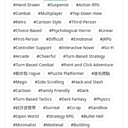
#Hand-Drawn
#Suspense
#Action RPG
#Combat
#Multiplayer
#Top-Down View
#Retro
#Cartoon Style
#Third-Person
#Choice-Based
#Psychological Horror
#Linear
#First-Person
#Difficult
#Emotional
#JRPG
#Controller Support
#Interactive Novel
#Sci-Fi
#Arcade
#Cheerful
#Turn-Based Strategy
#Turn-Based Combat
#Point and Click Adventure
#動作類 rogue
#Puzzle Platformer
#搶先體驗
#Magic
#Side-Scrolling
#Hack and Slash
#Cartoon
#Family Friendly
#Dark
#Turn-Based Tactics
#Dark Fantasy
#Physics
#好評原聲帶
#Surreal
#Co-op
#Sandbox
#Open World
#Strategy RPG
#Bullet Hell
#Minimalist
#Medieval
#Building