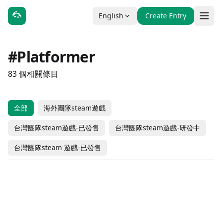
English
Create Entry
#Platformer
83 個相關條目
全部
海外團隊steam遊戲
TOKOYO: The Tower
Gallery Nocturnea
Shattered Divinities
台灣團隊steam遊戲-已發售
台灣團隊steam遊戲-研發中
Nightmare
of Perpetuity
Rovi's Diary
The Legend of Dark
TrailRail
Challengers
Witch Episode 2 -The
The Legend of Dark
台灣團隊steam 遊戲-已發售
FallingBattle
Tia: weird hunter
Froggo's Adventure:
Price of Desire-
Witch
#動作
#獨立製作
#動作
#冒險
Drifting Sky
Morphing
#動作
#獨立製作
#動作
#冒險
AirBoost Airship
DRIFTED
夢遊邊境
#動作
#獨立製作
#動作
#獨立製作
Coming Soon
$9.99
海外團隊steam遊戲
海外團隊steam遊戲
Knight
TEVI
#動作
#休閒
#動作
#冒險
$11.99
Coming Soon
海外團隊steam遊戲
海外團隊steam遊戲
Grayscale Memories
Dungeon Munchies
#動作
#冒險
#動作
#冒險
Coming Soon
Coming Soon
Silver Axe - The
海外團隊steam遊戲
海外團隊steam遊戲
Gravity Escape
Star Leaping Story
#動作
#冒險
#冒險
#獨立製作
$5.99
Coming Soon
Froggo's Adventure:
Fight of Animals:
台灣團隊steam遊戲-已發售
海外團隊steam遊戲
Rabi-Ribi
Honest Elf
#動作
#冒險
#動作
#獨立製作
$9.99
$6.99
海外團隊steam遊戲
海外團隊steam遊戲
Verdant Venture
Arena
#動作
#獨立製作
#動作
#冒險
Taiwanese Team Steam Games
Coming Soon
Taiwanese Team Steam Games
Coming Soon
Vigil: The Longest
Heroine Anthem Zero
#冒險
#獨立製作
#動作
#冒險