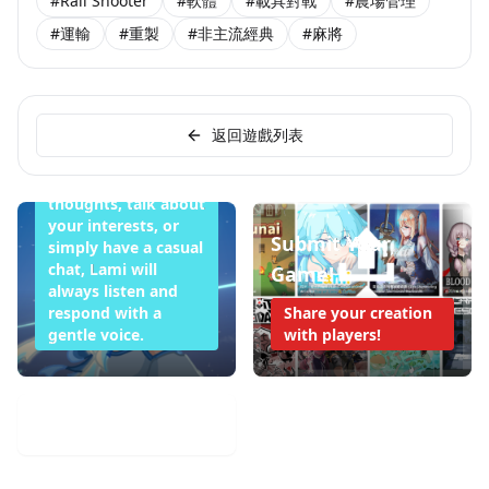
#Rail Shooter
#軟體
#載具對戰
#農場管理
#運輸
#重製
#非主流經典
#麻將
Lami Doesn't
Want to Sleep
Tonight
返回遊戲列表
Whether you want
to share your
thoughts, talk about
your interests, or
Submit Your
simply have a casual
chat, Lami will
Game!
always listen and
respond with a
Share your creation
gentle voice.
with players!
Mobile Game Weekly