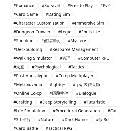
#Romance
#Survival
#Free to Play
#PvP
#Card Game
#Dating Sim
#Character Customization
#Immersive Sim
#Dungeon Crawler
#Logic
#Souls-like
#Shooting
#值得重玩
#Mystery
#Deckbuilding
#Resource Management
#Walking Simulator
#管理
#Computer RPG
#太空
#Psychological
#Tactics
#Post-Apocalyptic
#Co-op Multiplayer
#Metroidvania
#lgbtq+
#rpg 製作大師
#Online Co-op
#隱藏物件
#Dialogue
#Crafting
#Deep Storytelling
#Futuristic
#Life Simulation
#Procedural Generation
#Cat
#3d 平台
#Nature
#Dark Humor
#假 3d
#Card Battle
#Tactical RPG