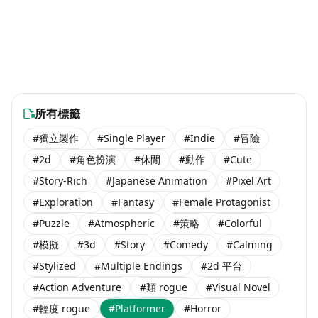
Hardcore Circus
Skyline Savior
-80% OFF
$19.99
海外團隊steam遊戲
海外團隊steam遊戲
Crescent Overload
#動作
#冒險
#動作
#冒險
$9.99
$9.99
Coming Soon
海外團隊steam遊戲
海外團隊steam遊戲
#動作
#冒險
$1.99
#冒險
#獨立製作
$3.99
Coming Soon
海外團隊steam遊戲
海外團隊steam遊戲
#動作
#獨立製作
#動作
#冒險
$4.99
Coming Soon
海外團隊steam遊戲
海外團隊steam遊戲
#動作
#冒險
#動作
#冒險
Coming Soon
$16.99
海外團隊steam遊戲
海外團隊steam遊戲
#動作
#冒險
Coming Soon
$3.99
海外團隊steam遊戲
海外團隊steam遊戲
$4.49
$2.99
海外團隊steam遊戲
海外團隊steam遊戲
Coming Soon
海外團隊steam遊戲
所有標籤
#獨立製作
#Single Player
#Indie
#冒險
#2d
#角色扮演
#休閒
#動作
#Cute
#Story-Rich
#Japanese Animation
#Pixel Art
#Exploration
#Fantasy
#Female Protagonist
#Puzzle
#Atmospheric
#策略
#Colorful
#模擬
#3d
#Story
#Comedy
#Calming
#Stylized
#Multiple Endings
#2d 平台
#Action Adventure
#類 rogue
#Visual Novel
#輕度 rogue
#Platformer
#Horror