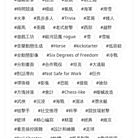
#時間競速
#模組
#氣氛
#海軍
#滑雪
#火車
#異步多人
#Trivia
#眾籌
#矮人
#羅馬
#美國
#老式射擊
#西部
#越野
#遊戲工坊
#銀河惡魔 rogue
#雪
#雪板
#音樂動態生成
#Horse
#kickstarter
#低容錯
#全動態影像
#Six Degrees of Freedom
#冷戰
#分割畫面
#合作戰役
#坦克
#大逃殺
#對話導向
#Not Safe for Work
#巨作
#彈珠檯
#影集
#恐龍
#接龍
#搶劫
#方塊掉落
#會計
#Chess-like
#槍械改造
#武俠
#沉浸
#海戰
#溜冰
#潛水艇
#狙擊手
#社交推理
#科學
#競技場射擊
#籃球
#精心編寫
#精靈
#經典
#維京
#蓄意操控困難
#設計和繪圖
#足球