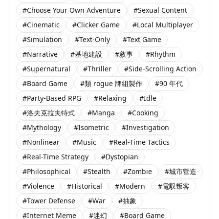
#Choose Your Own Adventure
#Sexual Content
#Cinematic
#Clicker Game
#Local Multiplayer
#Simulation
#Text-Only
#Text Game
#Narrative
#基地建設
#敘事
#Rhythm
#Supernatural
#Thriller
#Side-Scrolling Action
#Board Game
#類 rogue 牌組製作
#90 年代
#Party-Based RPG
#Relaxing
#Idle
#洛夫克拉夫特式
#Manga
#Cooking
#Mythology
#Isometric
#Investigation
#Nonlinear
#Music
#Real-Time Tactics
#Real-Time Strategy
#Dystopian
#Philosophical
#Stealth
#Zombie
#城市營造
#Violence
#Historical
#Modern
#電馭叛客
#Tower Defense
#War
#抽象
#Internet Meme
#迷幻
#Board Game