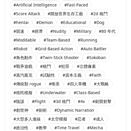
#Artificial Intelligence
#Fast-Paced
#Score Attack
#開放世界生存工藝
#2d 格鬥
#hentai
#Demon
#Educational
#Dog
#競速
#經濟
#Nudity
#Military
#80 年代
#Moddable
#Team-Based
#Running
#Robot
#Grid-Based Action
#Auto Battler
#角色動作
#Twin-Stick Shooter
#Sokoban
#戰爭遊戲
#格鬥
#犯罪
#立體像素
#蒸汽龐克
#試驗性
#資本主義
#Faith
#傳統類 rogue
#唯美
#四人單機
#大戰略
#殖民模擬
#Underwater
#Class-Based
#陰謀
#Flight
#3d 格鬥
#4x
#刷寶射擊
#創世神
#劍術
#Dynamic Narration
#大型多人連線
#太空模擬
#忍者
#成人
#政治性
#教學
#Time Travel
#Mecha