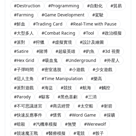
#Destruction
#Programming
#自動化
#貿易
#Farming
#Game Development
#駕駛
#鮮血
#Trading Card
#Real-Time with Pause
#大型多人
#Combat Racing
#Tool
#政治模擬
#派對
#狩獵
#虛擬實境
#設計及繪圖
#Satire
#賭博
#超級英雄
#釣魚
#3d 視覺
#Hex Grid
#吸血鬼
#Underground
#外星人
#子彈時間
#密室逃脫
#小遊戲
#少女遊戲
#惡人主角
#Time Manipulation
#樂高
#派對遊戲
#海盜
#競技
#航海
#觸控
#Parody
#駭客
#黑色喜劇
#三消
#不可思議迷宮
#商店經營
#太空船
#射箭
#快速反應事件
#懷舊
#Word Game
#採礦
#暗殺
#汽機車模擬
#無雙
#Werewolf
#競速魔王戰
#醫療模擬
#電競
#骰子