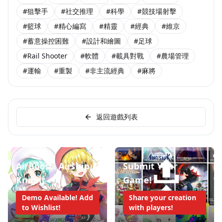
#狙擊手
#社交推理
#科學
#競技場射擊
#籃球
#精心編寫
#精靈
#經典
#維京
#蓄意操控困難
#設計和繪圖
#足球
#Rail Shooter
#軟體
#載具對戰
#農場管理
#運輸
#重製
#非主流經典
#麻將
返回遊戲列表
AirBoost: Airship
Submit Your
Knight
Game!
Demo Available! Add
Share your creation
to Wishlist!
with players!