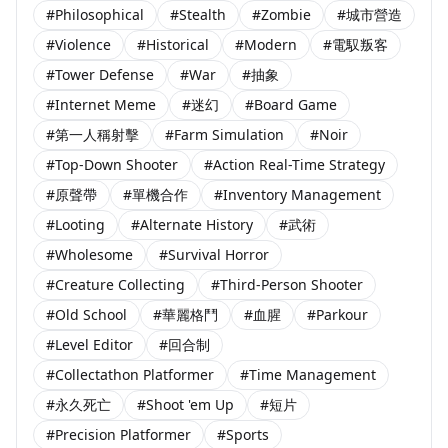
#Philosophical
#Stealth
#Zombie
#城市營造
#Violence
#Historical
#Modern
#電馭叛客
#Tower Defense
#War
#抽象
#Internet Meme
#迷幻
#Board Game
#第一人稱射擊
#Farm Simulation
#Noir
#Top-Down Shooter
#Action Real-Time Strategy
#原聲帶
#單機合作
#Inventory Management
#Looting
#Alternate History
#武術
#Wholesome
#Survival Horror
#Creature Collecting
#Third-Person Shooter
#Old School
#華麗格鬥
#血腥
#Parkour
#Level Editor
#回合制
#Collectathon Platformer
#Time Management
#永久死亡
#Shoot 'em Up
#短片
#Precision Platformer
#Sports