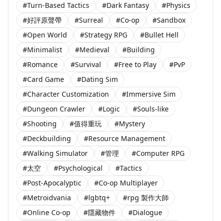
#Turn-Based Tactics
#Dark Fantasy
#Physics
#好評原聲帶
#Surreal
#Co-op
#Sandbox
#Open World
#Strategy RPG
#Bullet Hell
#Minimalist
#Medieval
#Building
#Romance
#Survival
#Free to Play
#PvP
#Card Game
#Dating Sim
#Character Customization
#Immersive Sim
#Dungeon Crawler
#Logic
#Souls-like
#Shooting
#值得重玩
#Mystery
#Deckbuilding
#Resource Management
#Walking Simulator
#管理
#Computer RPG
#太空
#Psychological
#Tactics
#Post-Apocalyptic
#Co-op Multiplayer
#Metroidvania
#lgbtq+
#rpg 製作大師
#Online Co-op
#隱藏物件
#Dialogue