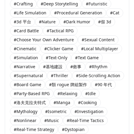
#Crafting
#Deep Storytelling
#Futuristic
#Life Simulation
#Procedural Generation
#Cat
#3d 平台
#Nature
#Dark Humor
#假 3d
#Card Battle
#Tactical RPG
#Choose Your Own Adventure
#Sexual Content
#Cinematic
#Clicker Game
#Local Multiplayer
#Simulation
#Text-Only
#Text Game
#Narrative
#基地建設
#敘事
#Rhythm
#Supernatural
#Thriller
#Side-Scrolling Action
#Board Game
#類 rogue 牌組製作
#90 年代
#Party-Based RPG
#Relaxing
#Idle
#洛夫克拉夫特式
#Manga
#Cooking
#Mythology
#Isometric
#Investigation
#Nonlinear
#Music
#Real-Time Tactics
#Real-Time Strategy
#Dystopian