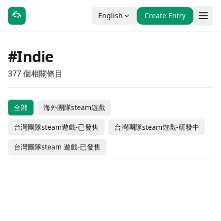
English
Create Entry
#Indie
377 個相關條目
全部
海外團隊steam遊戲
Rubinite
The First Spring
台灣團隊steam遊戲-已發售
台灣團隊steam遊戲-研發中
Power Network
Saraab: Beyond The
Wuxia Life
Estella
Tycoon
Veil
台灣團隊steam 遊戲-已發售
Cloud Dwellers
Haunted Cleaner
Penguin Runner
Verto
#動作
#獨立製作
#休閒
#獨立製作
Touhou Genso
Rated Sudoku
Gallery Nocturnea
#冒險
#獨立製作
#獨立製作
#Rhythm
Wanderer -Reloaded-
Shattered Divinities
#獨立製作
#模擬
#冒險
#獨立製作
-10% OFF
Taiwanese Team Steam Games
Coming Soon
BULLET GIRL：
台灣團隊steam 遊戲-已發售
Dungeon Munchies 2
Debug Your Heart
#休閒
#獨立製作
#休閒
#獨立製作
$19.99
Taiwanese Team Steam Games
Coming Soon
- In Development
Taiwanese Team Steam Games
Coming Soon
COOK FOR ME
ZOMBIE DEFENSE
Nano Flat Owner
#休閒
#獨立製作
$17.99
#休閒
#獨立製作
- In Development
$14.99
- In Development
Coming Soon
海外團隊steam遊戲
海外團隊steam遊戲
GRANDPA!
Caromble!
#休閒
#獨立製作
#動作
#獨立製作
$9.99
Coming Soon
海外團隊steam遊戲
海外團隊steam遊戲
OPUS: Prism Peak
迴避我的死亡結局
#冒險
#獨立製作
#動作
#冒險
$1.99
$9.99
海外團隊steam遊戲
海外團隊steam遊戲
Heritage
Refrain: Verse of Fate
#動作
#冒險
#獨立製作
#Free to Play
-50% OFF
Coming Soon
海外團隊steam遊戲
海外團隊steam遊戲
#動作
#休閒
#休閒
#獨立製作