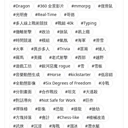
#Dragon
#360 全景影片
#mmorpg
#僅滑鼠
#光明會
#Real-Time
#哥德
#多人線上戰術競技
#戰鎚 40k
#Typing
#撤離射擊
#政治
#旅鼠
#易上癮
#時間競速
#模組
#氣氛
#海軍
#滑雪
#火車
#異步多人
#Trivia
#眾籌
#矮人
#羅馬
#美國
#老式射擊
#西部
#越野
#遊戲工坊
#銀河惡魔 rogue
#雪
#雪板
#音樂動態生成
#Horse
#kickstarter
#低容錯
#全動態影像
#Six Degrees of Freedom
#冷戰
#分割畫面
#合作戰役
#坦克
#大逃殺
#對話導向
#Not Safe for Work
#巨作
#彈珠檯
#影集
#恐龍
#接龍
#搶劫
#方塊掉落
#會計
#Chess-like
#槍械改造
#武俠
#沉浸
#海戰
#溜冰
#潛水艇