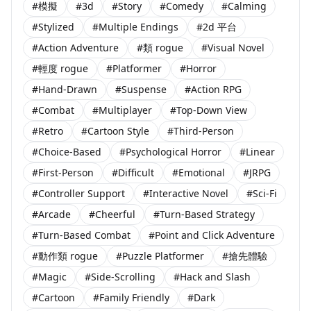
#模擬
#3d
#Story
#Comedy
#Calming
#Stylized
#Multiple Endings
#2d 平台
#Action Adventure
#類 rogue
#Visual Novel
#輕度 rogue
#Platformer
#Horror
#Hand-Drawn
#Suspense
#Action RPG
#Combat
#Multiplayer
#Top-Down View
#Retro
#Cartoon Style
#Third-Person
#Choice-Based
#Psychological Horror
#Linear
#First-Person
#Difficult
#Emotional
#JRPG
#Controller Support
#Interactive Novel
#Sci-Fi
#Arcade
#Cheerful
#Turn-Based Strategy
#Turn-Based Combat
#Point and Click Adventure
#動作類 rogue
#Puzzle Platformer
#搶先體驗
#Magic
#Side-Scrolling
#Hack and Slash
#Cartoon
#Family Friendly
#Dark