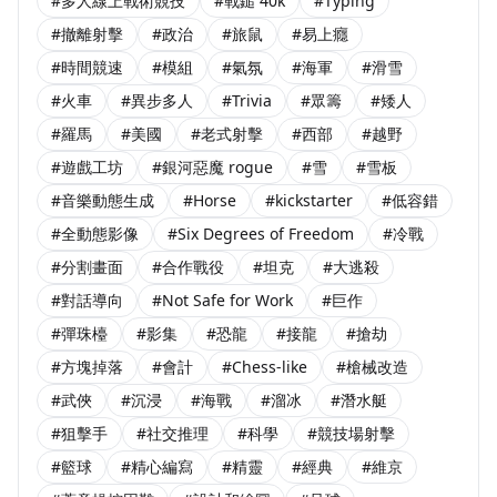
#多人線上戰術競技
#戰鎚 40k
#Typing
#撤離射擊
#政治
#旅鼠
#易上癮
#時間競速
#模組
#氣氛
#海軍
#滑雪
#火車
#異步多人
#Trivia
#眾籌
#矮人
#羅馬
#美國
#老式射擊
#西部
#越野
#遊戲工坊
#銀河惡魔 rogue
#雪
#雪板
#音樂動態生成
#Horse
#kickstarter
#低容錯
#全動態影像
#Six Degrees of Freedom
#冷戰
#分割畫面
#合作戰役
#坦克
#大逃殺
#對話導向
#Not Safe for Work
#巨作
#彈珠檯
#影集
#恐龍
#接龍
#搶劫
#方塊掉落
#會計
#Chess-like
#槍械改造
#武俠
#沉浸
#海戰
#溜冰
#潛水艇
#狙擊手
#社交推理
#科學
#競技場射擊
#籃球
#精心編寫
#精靈
#經典
#維京