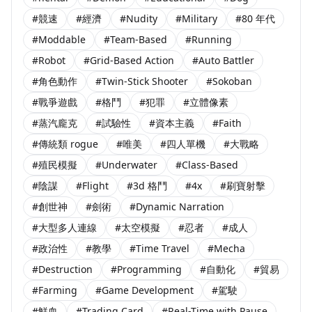
#競速
#經濟
#Nudity
#Military
#80 年代
#Moddable
#Team-Based
#Running
#Robot
#Grid-Based Action
#Auto Battler
#角色動作
#Twin-Stick Shooter
#Sokoban
#戰爭遊戲
#格鬥
#犯罪
#立體像素
#蒸汽龐克
#試驗性
#資本主義
#Faith
#傳統類 rogue
#唯美
#四人單機
#大戰略
#殖民模擬
#Underwater
#Class-Based
#陰謀
#Flight
#3d 格鬥
#4x
#刷寶射擊
#創世神
#劍術
#Dynamic Narration
#大型多人連線
#太空模擬
#忍者
#成人
#政治性
#教學
#Time Travel
#Mecha
#Destruction
#Programming
#自動化
#貿易
#Farming
#Game Development
#駕駛
#鮮血
#Trading Card
#Real-Time with Pause