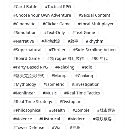
#Card Battle
#Tactical RPG
#Choose Your Own Adventure
#Sexual Content
#Cinematic
#Clicker Game
#Local Multiplayer
#Simulation
#Text-Only
#Text Game
#Narrative
#基地建設
#敘事
#Rhythm
#Supernatural
#Thriller
#Side-Scrolling Action
#Board Game
#類 rogue 牌組製作
#90 年代
#Party-Based RPG
#Relaxing
#Idle
#洛夫克拉夫特式
#Manga
#Cooking
#Mythology
#Isometric
#Investigation
#Nonlinear
#Music
#Real-Time Tactics
#Real-Time Strategy
#Dystopian
#Philosophical
#Stealth
#Zombie
#城市營造
#Violence
#Historical
#Modern
#電馭叛客
#Tower Defense
#War
#抽象