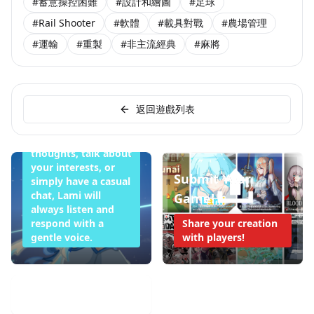
#蓄意操控困難
#設計和繪圖
#足球
#Rail Shooter
#軟體
#載具對戰
#農場管理
#運輸
#重製
#非主流經典
#麻將
Lami Doesn't
Want to Sleep
Tonight
返回遊戲列表
Whether you want
to share your
thoughts, talk about
your interests, or
Submit Your
simply have a casual
chat, Lami will
Game!
always listen and
respond with a
Share your creation
gentle voice.
with players!
Mobile Game Weekly