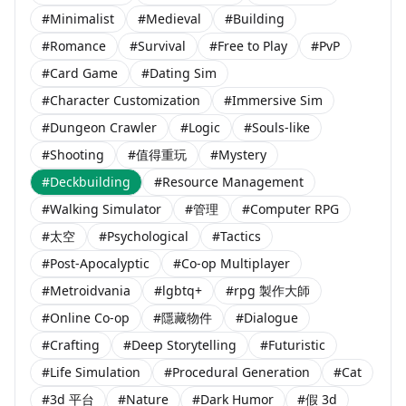
#Minimalist
#Medieval
#Building
#Romance
#Survival
#Free to Play
#PvP
#Card Game
#Dating Sim
#Character Customization
#Immersive Sim
#Dungeon Crawler
#Logic
#Souls-like
#Shooting
#值得重玩
#Mystery
#Deckbuilding
#Resource Management
#Walking Simulator
#管理
#Computer RPG
#太空
#Psychological
#Tactics
#Post-Apocalyptic
#Co-op Multiplayer
#Metroidvania
#lgbtq+
#rpg 製作大師
#Online Co-op
#隱藏物件
#Dialogue
#Crafting
#Deep Storytelling
#Futuristic
#Life Simulation
#Procedural Generation
#Cat
#3d 平台
#Nature
#Dark Humor
#假 3d