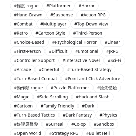
#輕度 rogue
#Platformer
#Horror
#Hand-Drawn
#Suspense
#Action RPG
#Combat
#Multiplayer
#Top-Down View
#Retro
#Cartoon Style
#Third-Person
#Choice-Based
#Psychological Horror
#Linear
#First-Person
#Difficult
#Emotional
#JRPG
#Controller Support
#Interactive Novel
#Sci-Fi
#Arcade
#Cheerful
#Turn-Based Strategy
#Turn-Based Combat
#Point and Click Adventure
#動作類 rogue
#Puzzle Platformer
#搶先體驗
#Magic
#Side-Scrolling
#Hack and Slash
#Cartoon
#Family Friendly
#Dark
#Turn-Based Tactics
#Dark Fantasy
#Physics
#好評原聲帶
#Surreal
#Co-op
#Sandbox
#Open World
#Strategy RPG
#Bullet Hell