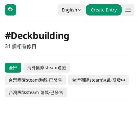
English
Create Entry
#Deckbuilding
31 個相關條目
全部
海外團隊steam遊戲
Grid Tactics: Duel
EVO Card
台灣團隊steam遊戲-已發售
台灣團隊steam遊戲-研發中
无尽星火 (Star Fire:
Dress the Duel
Trailblader
Seekers Alliance:
Eternal Cycle)
Soul Redemption
台灣團隊steam 遊戲-已發售
Hero's Journey
Star Dice
#策略
Roll Roll Hero
Back of Beyond
#休閒
#獨立製作
#獨立製作
#角色扮演
Emblem of Valor
Spin &Jump
#類 Rogue 牌組製作
#策略
#Fantasy
Alina of the Arena
Zoeti
#動作
#冒險
#獨立製作
#角色扮演
Free to Play
Taiwanese Team Steam Games
Coming Soon
Black Maou &
台灣團隊steam遊戲-已發售
Emberward
奇幻村莊模擬器
#獨立製作
#角色扮演
#獨立製作
#策略
Coming Soon
- In Development
$4.99
海外團隊steam遊戲
海外團隊steam遊戲
Invoker Tactics
Rainbow Kingdom
#策略
#Deckbuilding
#獨立製作
#角色扮演
Dungeon No
$16.99
$3.99
海外團隊steam遊戲
台灣團隊steam遊戲-已發售
Lucky Island
Slot & Dungeons
#獨立製作
#角色扮演
#休閒
#獨立製作
Taiwanese Team Steam Games
Coming Soon
Taiwanese Team Steam Games
Coming Soon
Dungeon: Tyrant's
Meowbrick Dungeon
Card Draw
#獨立製作
#策略
#冒險
#獨立製作
- In Development
Taiwanese Team Steam Games
#策略
Coming Soon
- In Development
Taiwanese Team Steam Games
Coming Soon
Endgame
Shogun Showdown
#獨立製作
#策略
#獨立製作
#模擬
- In Development
$6.99
- In Development
Taiwanese Team Steam Games
Coming Soon
Pirates Outlaws 2:
台灣團隊steam遊戲-已發售
#類 Rogue 牌組製作
#動作
#休閒