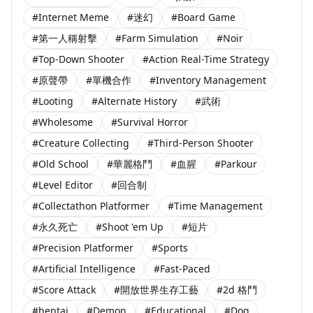
#Internet Meme
#迷幻
#Board Game
#第一人稱射擊
#Farm Simulation
#Noir
#Top-Down Shooter
#Action Real-Time Strategy
#原聲帶
#單機合作
#Inventory Management
#Looting
#Alternate History
#武術
#Wholesome
#Survival Horror
#Creature Collecting
#Third-Person Shooter
#Old School
#華麗格鬥
#血腥
#Parkour
#Level Editor
#回合制
#Collectathon Platformer
#Time Management
#永久死亡
#Shoot 'em Up
#短片
#Precision Platformer
#Sports
#Artificial Intelligence
#Fast-Paced
#Score Attack
#開放世界生存工藝
#2d 格鬥
#hentai
#Demon
#Educational
#Dog