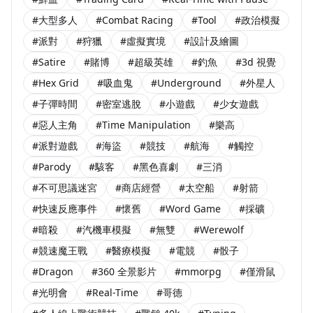
#大型多人
#Combat Racing
#Tool
#政治模擬
#派對
#狩獵
#虛擬實境
#設計及繪圖
#Satire
#賭博
#超級英雄
#釣魚
#3d 視覺
#Hex Grid
#吸血鬼
#Underground
#外星人
#子彈時間
#密室逃脫
#小遊戲
#少女遊戲
#惡人主角
#Time Manipulation
#樂高
#派對遊戲
#海盜
#競技
#航海
#觸控
#Parody
#駭客
#黑色喜劇
#三消
#不可思議迷宮
#商店經營
#太空船
#射箭
#快速反應事件
#懷舊
#Word Game
#採礦
#暗殺
#汽機車模擬
#無雙
#Werewolf
#競速魔王戰
#醫療模擬
#電競
#骰子
#Dragon
#360 全景影片
#mmorpg
#僅滑鼠
#光明會
#Real-Time
#哥德