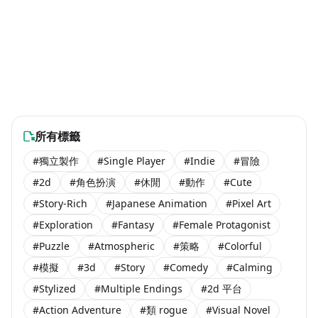
Inscryption
Total Loadout
$14.99
- In Development
-35% OFF
台灣團隊steam遊戲-已發售
台灣團隊steam遊戲-已發售
Heritage
Cupiclaw
#休閒
#獨立製作
#休閒
#獨立製作
$19.99
$19.99
$6.99
Learn Japanese: Yuke
台灣團隊steam遊戲-已發售
台灣團隊steam遊戲-已發售
Hungry Horrors
INFERIUS
#獨立製作
#策略
#休閒
#獨立製作
$12.99
$4.99
$7.99
台灣團隊steam遊戲-已發售
台灣團隊steam遊戲-已發售
and the Book of Yokai
#獨立製作
#策略
#獨立製作
#角色扮演
$9.99
$8.99
台灣團隊steam遊戲-已發售
海外團隊steam遊戲
#冒險
#獨立製作
#策略
#Auto Battler
Coming Soon
Coming Soon
海外團隊steam遊戲
海外團隊steam遊戲
#冒險
#休閒
#休閒
#獨立製作
$2.99
$14.99
海外團隊steam遊戲
海外團隊steam遊戲
#獨立製作
#策略
#冒險
#獨立製作
$19.99
Coming Soon
海外團隊steam遊戲
海外團隊steam遊戲
#動作
#冒險
$14.99
$9.99
海外團隊steam遊戲
海外團隊steam遊戲
$13.99
Coming Soon
海外團隊steam遊戲
海外團隊steam遊戲
$13.99
海外團隊steam遊戲
所有標籤
#獨立製作
#Single Player
#Indie
#冒險
#2d
#角色扮演
#休閒
#動作
#Cute
#Story-Rich
#Japanese Animation
#Pixel Art
#Exploration
#Fantasy
#Female Protagonist
#Puzzle
#Atmospheric
#策略
#Colorful
#模擬
#3d
#Story
#Comedy
#Calming
#Stylized
#Multiple Endings
#2d 平台
#Action Adventure
#類 rogue
#Visual Novel