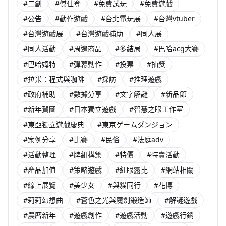
#二創
#傑仕登
#免費試玩
#免費遊戲
#公告
#動作遊戲
#台北電玩展
#台灣vtuber
#台灣遊戲展
#台灣遊戲補助
#同人展
#同人活動
#周邊商品
#多結局
#巴哈acg大賽
#巴哈姆特
#彈幕動作
#投票
#抽獎
#拉米：程式與咖啡
#採訪
#推理遊戲
#政府補助
#數據分享
#文字解謎
#新品節
#新年賀圖
#日本獨立遊戲
#智慧之眼工作室
#東亞獨立遊戲慶典
#東京ゲームダンジョン
#案例分享
#比賽
#民俗
#法庭adv
#活動整理
#牌組構築
#特價
#特賣活動
#產品加值
#策略遊戲
#紅眼露比
#網站相關
#線上展覽
#美少女
#與貓同行
#花博
#莉莉幻想曲
#蒼色之光與魔劍鍛造師
#解謎遊戲
#農曆新年
#遊戲創作
#遊戲活動
#遊戲行銷