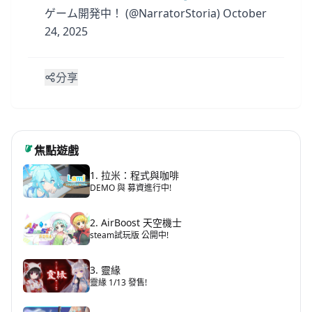
ゲーム開発中！ (@NarratorStoria)
October
24, 2025
分享
焦點遊戲
1. 拉米：程式與咖啡
DEMO 與 募資進行中!
2. AirBoost 天空機士
steam試玩版 公開中!
3. 靈緣
靈緣 1/13 發售!