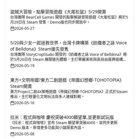
覽形式，提供開發者展示作品、推廣新作以及與玩家互動交流的平台。
盜賊大冒險，點擊冒險遊戲《大尾松鼠》5/29開賣
台灣團隊 BearCell Games 開發的點擊解謎冒險遊戲《大尾松鼠》將於5
月29日在 Steam 發售，Demo版也同步開放中。
2026-05-27
5/20與少女一起拯救世界，台灣卡牌構築《紡織者之詠 Voice
of Belldona》Steam搶先發售
台灣團隊 StoryCropStudio 開發的《紡織者之詠 Voice of Belldona》將
於5月20日在 Steam 展開搶先體驗，主打華麗美術與高自由度牌組構築
玩法。
2026-05-19
東方+文明帝國?東方二創遊戲《帝國幻想鄉-TOHOTOPIA》
Steam開賣
東方Project二創4X策略遊戲《帝國幻想鄉-TOHOTOPIA》正式於Steam
推出，主打輕量化文明玩法與多人連線對戰。
2026-05-16
拉米：程式與咖啡 慶祝突破4000願望單,並更新試玩版
《拉米：程式與咖啡》宣布 Steam 願望單突破4000，並同步更新
Demo 版本，新增更多功能與小鎮探索內容。
2026-05-08