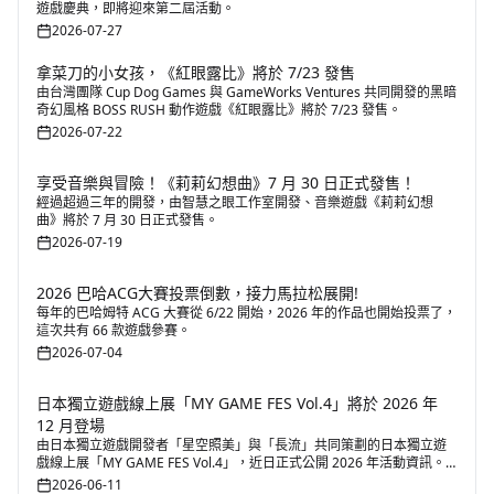
遊戲慶典，即將迎來第二屆活動。
2026-07-27
拿菜刀的小女孩，《紅眼露比》將於 7/23 發售
由台灣團隊 Cup Dog Games 與 GameWorks Ventures 共同開發的黑暗
奇幻風格 BOSS RUSH 動作遊戲《紅眼露比》將於 7/23 發售。
2026-07-22
享受音樂與冒險！《莉莉幻想曲》7 月 30 日正式發售！
經過超過三年的開發，由智慧之眼工作室開發、音樂遊戲《莉莉幻想
曲》將於 7 月 30 日正式發售。
2026-07-19
2026 巴哈ACG大賽投票倒數，接力馬拉松展開!
每年的巴哈姆特 ACG 大賽從 6/22 開始，2026 年的作品也開始投票了，
這次共有 66 款遊戲參賽。
2026-07-04
日本獨立遊戲線上展「MY GAME FES Vol.4」將於 2026 年
12 月登場
由日本獨立遊戲開發者「星空照美」與「長流」共同策劃的日本獨立遊
戲線上展「MY GAME FES Vol.4」，近日正式公開 2026 年活動資訊。
活動以促進獨立遊戲創作者與玩家之間的交流為核心理念，透過線上展
2026-06-11