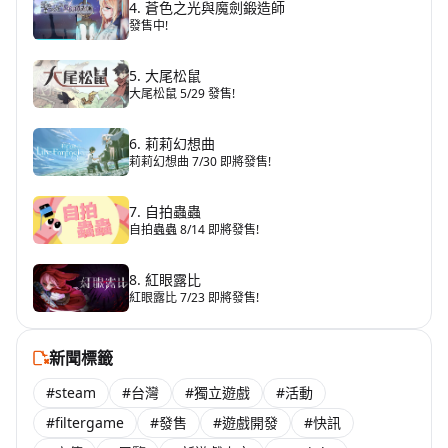
4. 蒼色之光與魔劍鍛造師
發售中!
5. 大尾松鼠
大尾松鼠 5/29 發售!
6. 莉莉幻想曲
莉莉幻想曲 7/30 即將發售!
7. 自拍蟲蟲
自拍蟲蟲 8/14 即將發售!
8. 紅眼露比
紅眼露比 7/23 即將發售!
新聞標籤
#steam
#台灣
#獨立遊戲
#活動
#filtergame
#發售
#遊戲開發
#快訊