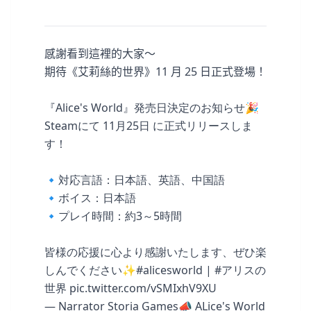
感謝看到這裡的大家～
期待《艾莉絲的世界》11 月 25 日正式登場！
『Alice's World』発売日決定のお知らせ🎉
Steamにて 11月25日 に正式リリースしま
す！
🔹対応言語：日本語、英語、中国語
🔹ボイス：日本語
🔹プレイ時間：約3～5時間
皆様の応援に心より感謝いたします、ぜひ楽
しんでください✨
#alicesworld
|
#アリスの
世界
pic.twitter.com/vSMIxhV9XU
— Narrator Storia Games📣 ALice's World