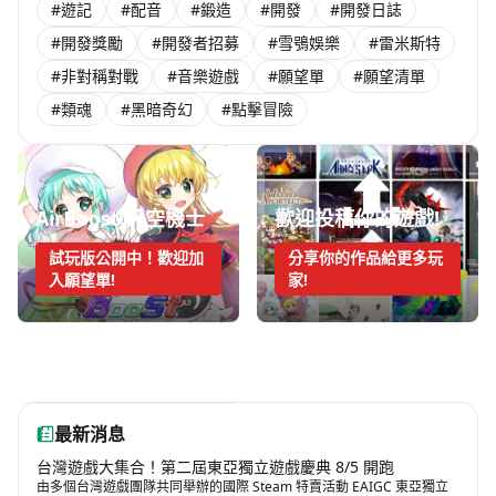
#遊記
#配音
#鍛造
#開發
#開發日誌
#開發獎勵
#開發者招募
#雪鴞娛樂
#雷米斯特
#非對稱對戰
#音樂遊戲
#願望單
#願望清單
#類魂
#黑暗奇幻
#點擊冒險
AirBoost:天空機士
歡迎投稿你的遊戲!
試玩版公開中！歡迎加
分享你的作品給更多玩
入願望單!
家!
手機遊戲週報
最新消息
台灣遊戲大集合！第二屆東亞獨立遊戲慶典 8/5 開跑
由多個台灣遊戲團隊共同舉辦的國際 Steam 特賣活動 EAIGC 東亞獨立