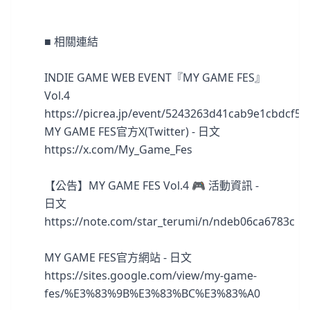
■ 相關連結
INDIE GAME WEB EVENT『MY GAME FES』
Vol.4
https://picrea.jp/event/5243263d41cab9e1cbdcf
MY GAME FES官方X(Twitter) - 日文
https://x.com/My_Game_Fes
【公告】MY GAME FES Vol.4 🎮 活動資訊 -
日文
https://note.com/star_terumi/n/ndeb06ca6783c
MY GAME FES官方網站 - 日文
https://sites.google.com/view/my-game-
fes/%E3%83%9B%E3%83%BC%E3%83%A0