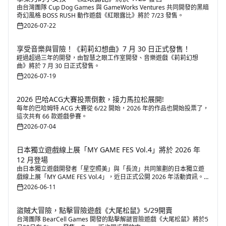
由台灣團隊 Cup Dog Games 與 GameWorks Ventures 共同開發的黑暗
奇幻風格 BOSS RUSH 動作遊戲《紅眼露比》將於 7/23 發售。
2026-07-22
享受音樂與冒險！《莉莉幻想曲》7 月 30 日正式發售！
經過超過三年的開發，由智慧之眼工作室開發、音樂遊戲《莉莉幻想
曲》將於 7 月 30 日正式發售。
2026-07-19
2026 巴哈ACG大賽投票倒數，接力馬拉松展開!
每年的巴哈姆特 ACG 大賽從 6/22 開始，2026 年的作品也開始投票了，
這次共有 66 款遊戲參賽。
2026-07-04
日本獨立遊戲線上展「MY GAME FES Vol.4」將於 2026 年
12 月登場
由日本獨立遊戲開發者「星空照美」與「長流」共同策劃的日本獨立遊
戲線上展「MY GAME FES Vol.4」，近日正式公開 2026 年活動資訊。
活動以促進獨立遊戲創作者與玩家之間的交流為核心理念，透過線上展
2026-06-11
覽形式，提供開發者展示作品、推廣新作以及與玩家互動交流的平台。
盜賊大冒險，點擊冒險遊戲《大尾松鼠》5/29開賣
台灣團隊 BearCell Games 開發的點擊解謎冒險遊戲《大尾松鼠》將於5