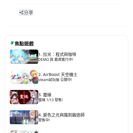
分享
焦點遊戲
1. 拉米：程式與咖啡
DEMO 與 募資進行中!
2. AirBoost 天空機士
steam試玩版 公開中!
3. 靈緣
靈緣 1/13 發售!
4. 蒼色之光與魔劍鍛造師
發售中!