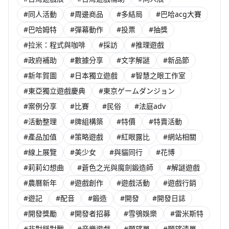
#同人活動
#周邊商品
#多結局
#巴哈acg大賽
#巴哈姆特
#彈幕動作
#投票
#抽獎
#拉米：程式與咖啡
#採訪
#推理遊戲
#政府補助
#數據分享
#文字解謎
#新品節
#新年賀圖
#日本獨立遊戲
#智慧之眼工作室
#東亞獨立遊戲慶典
#東京ゲームダンジョン
#案例分享
#比賽
#民俗
#法庭adv
#活動整理
#牌組構築
#特價
#特賣活動
#產品加值
#策略遊戲
#紅眼露比
#網站相關
#線上展覽
#美少女
#與貓同行
#花博
#莉莉幻想曲
#蒼色之光與魔劍鍛造師
#解謎遊戲
#農曆新年
#遊戲創作
#遊戲活動
#遊戲行銷
#遊記
#配音
#鍛造
#開發
#開發日誌
#開發獎勵
#開發者招募
#雪鴞娛樂
#雷米斯特
#非對稱對戰
#音樂遊戲
#願望單
#願望清單