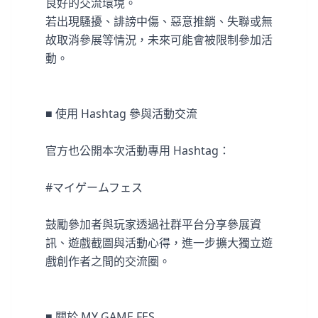
良好的交流環境。
若出現騷擾、誹謗中傷、惡意推銷、失聯或無
故取消參展等情況，未來可能會被限制參加活
動。
■ 使用 Hashtag 參與活動交流
官方也公開本次活動專用 Hashtag：
#マイゲームフェス
鼓勵參加者與玩家透過社群平台分享參展資
訊、遊戲截圖與活動心得，進一步擴大獨立遊
戲創作者之間的交流圈。
■ 關於 MY GAME FES