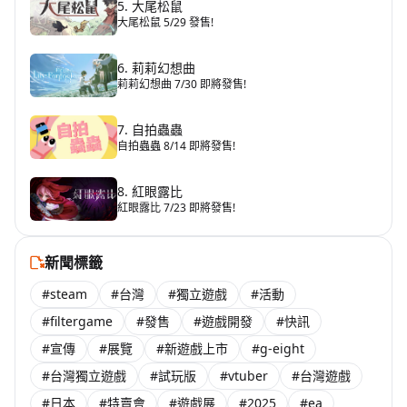
5. 大尾松鼠
大尾松鼠 5/29 發售!
6. 莉莉幻想曲
莉莉幻想曲 7/30 即將發售!
7. 自拍蟲蟲
自拍蟲蟲 8/14 即將發售!
8. 紅眼露比
紅眼露比 7/23 即將發售!
新聞標籤
#steam
#台灣
#獨立遊戲
#活動
#filtergame
#發售
#遊戲開發
#快訊
#宣傳
#展覽
#新遊戲上市
#g-eight
#台灣獨立遊戲
#試玩版
#vtuber
#台灣遊戲
#日本
#特賣會
#遊戲展
#2025
#ea