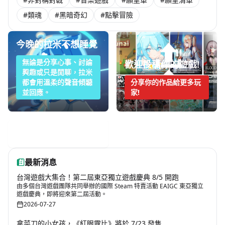
#類魂
#黑暗奇幻
#點擊冒險
今晚的拉米不想睡覺
無論是分享心事、討論
歡迎投稿你的遊戲!
興趣或只是閒聊，拉米
都會用溫柔的聲音傾聽
分享你的作品給更多玩
並回應。
家!
手機遊戲週報
最新消息
台灣遊戲大集合！第二屆東亞獨立遊戲慶典 8/5 開跑
由多個台灣遊戲團隊共同舉辦的國際 Steam 特賣活動 EAIGC 東亞獨立
遊戲慶典，即將迎來第二屆活動。
2026-07-27
拿菜刀的小女孩，《紅眼露比》將於 7/23 發售