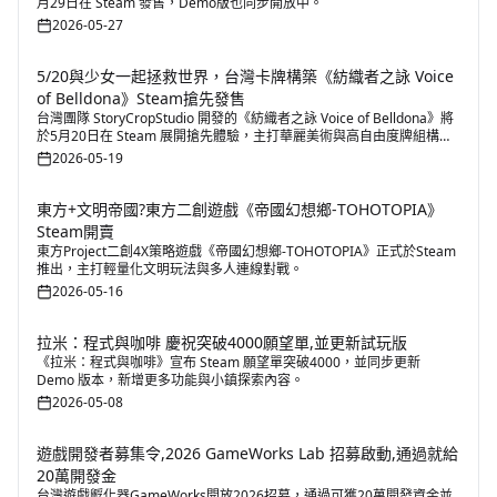
月29日在 Steam 發售，Demo版也同步開放中。
2026-05-27
5/20與少女一起拯救世界，台灣卡牌構築《紡織者之詠 Voice
of Belldona》Steam搶先發售
台灣團隊 StoryCropStudio 開發的《紡織者之詠 Voice of Belldona》將
於5月20日在 Steam 展開搶先體驗，主打華麗美術與高自由度牌組構築
玩法。
2026-05-19
東方+文明帝國?東方二創遊戲《帝國幻想鄉-TOHOTOPIA》
Steam開賣
東方Project二創4X策略遊戲《帝國幻想鄉-TOHOTOPIA》正式於Steam
推出，主打輕量化文明玩法與多人連線對戰。
2026-05-16
拉米：程式與咖啡 慶祝突破4000願望單,並更新試玩版
《拉米：程式與咖啡》宣布 Steam 願望單突破4000，並同步更新
Demo 版本，新增更多功能與小鎮探索內容。
2026-05-08
遊戲開發者募集令,2026 GameWorks Lab 招募啟動,通過就給
20萬開發金
台灣遊戲孵化器GameWorks開放2026招募，通過可獲20萬開發資金並