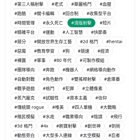
#第三人稱射擊
#老式
#華麗格鬥
#血腥
#跑酷
#關卡編輯
#回合制
#收集型平台
#時間管理
#永久死亡
#清版射擊
#短片
#精確平台
#運動
#人工智慧
#快節奏
#競分
#開放世界生存工藝
#2d 格鬥
#hentai
#惡魔
#教育學習
#狗
#競速
#經濟
#裸露
#軍事
#80 年代
#可製作模組
#團隊導向
#奔跑
#機器人
#網格導向動作
#自動對戰
#角色動作
#雙搖桿射擊
#倉庫番
#戰爭遊戲
#格鬥
#犯罪
#立體像素
#蒸汽龐克
#試驗性
#資本主義
#信仰
#傳統類 rogue
#唯美
#四人單機
#大戰略
#殖民模擬
#水底
#職業導向
#陰謀
#飛行
#3d 格鬥
#4x
#刷寶射擊
#創世神
#劍術
#動態旁白
#大型多人連線
#太空模擬
#忍者