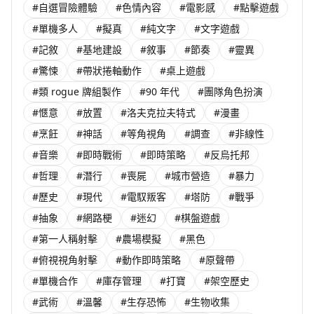
#自選冒險體驗
#色情內容
#電影感
#點擊遊戲
#單機多人
#擬真
#純文字
#文字遊戲
#記敘
#基地建設
#敘事
#節奏
#靈異
#驚悚
#帶狀捲軸動作
#桌上遊戲
#類 rogue 牌組製作
#90 年代
#團隊角色扮演
#愜意
#放置
#洛夫克拉夫特式
#漫畫
#烹飪
#神話
#等角視角
#調查
#非線性
#音樂
#即時戰術
#即時策略
#反烏托邦
#哲理
#潛行
#喪屍
#城市營造
#暴力
#歷史
#現代
#電馭叛客
#塔防
#戰爭
#抽象
#網路梗
#迷幻
#棋盤遊戲
#第一人稱射擊
#農場模擬
#黑色
#俯視視角射擊
#動作即時策略
#原聲帶
#單機合作
#庫存管理
#打寶
#架空歷史
#武術
#溫馨
#生存恐怖
#生物收集