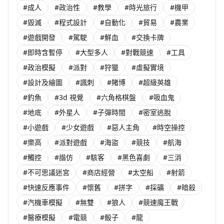
#成人
#政治性
#教學
#時光旅行
#機甲
#毀滅
#程式設計
#自動化
#貿易
#農業
#遊戲開發
#駕駛
#鮮血
#交換卡牌
#即時含暫停
#大型多人
#對戰競速
#工具
#政治模擬
#派對
#狩獵
#虛擬實境
#設計及繪圖
#諷刺
#賭博
#超級英雄
#釣魚
#3d 視覺
#六角格棋盤
#吸血鬼
#地底
#外星人
#子彈時間
#密室逃脫
#小遊戲
#少女遊戲
#惡人主角
#時空操控
#樂高
#派對遊戲
#海盜
#競技
#航海
#觸控
#諧仿
#駭客
#黑色喜劇
#三消
#不可思議迷宮
#商店經營
#太空船
#射箭
#快速反應事件
#懷舊
#拼字
#採礦
#暗殺
#汽機車模擬
#無雙
#狼人
#競速魔王戰
#醫療模擬
#電競
#骰子
#龍