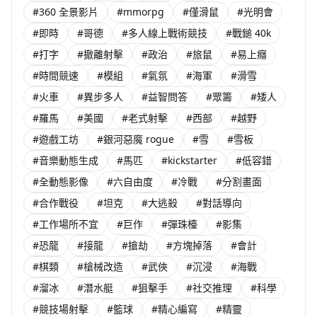
#360 全景影片
#mmorpg
#僅滑鼠
#光明會
#即時
#哥德
#多人線上戰術競技
#戰鎚 40k
#打字
#撤離射擊
#政治
#旅鼠
#易上癮
#時間競速
#模組
#氣氛
#海軍
#滑雪
#火車
#異步多人
#益智問答
#眾籌
#矮人
#羅馬
#美國
#老式射擊
#西部
#越野
#遊戲工坊
#銀河惡魔 rogue
#雪
#雪板
#音樂動態生成
#馬匹
#kickstarter
#低容錯
#全動態影像
#六自由度
#冷戰
#分割畫面
#合作戰役
#坦克
#大逃殺
#對話導向
#工作場所不宜
#巨作
#彈珠檯
#影集
#恐龍
#接龍
#搶劫
#方塊掉落
#會計
#棋類
#槍械改造
#武俠
#沉浸
#海戰
#溜冰
#潛水艇
#狙擊手
#社交推理
#科學
#競技場射擊
#籃球
#精心編寫
#精靈