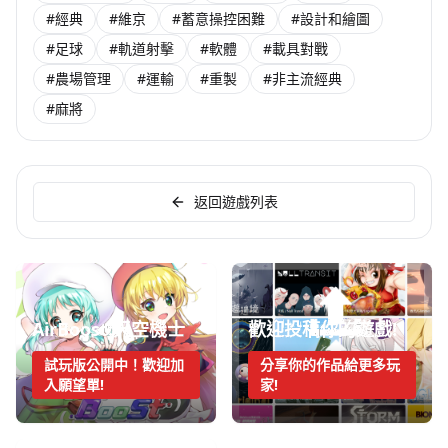
#經典
#維京
#蓄意操控困難
#設計和繪圖
#足球
#軌道射擊
#軟體
#載具對戰
#農場管理
#運輸
#重製
#非主流經典
#麻將
返回遊戲列表
AirBoost:天空機士
歡迎投稿你的遊戲!
試玩版公開中！歡迎加
分享你的作品給更多玩
入願望單!
家!