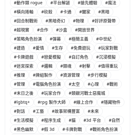
#動作類 rogue
#平台解謎
#搶先體驗
#魔法
#橫向捲軸
#砍殺
#卡通
#闔家
#黑暗
#回合制戰術
#黑暗奇幻
#物理
#好評原聲帶
#超現實
#合作
#沙盒
#開放世界
#策略角色扮演
#彈幕
#極簡主義
#中世紀
#建造
#愛情
#生存
#免費遊玩
#玩家對戰
#卡牌遊戲
#戀愛模擬
#自訂角色
#沉浸模擬
#迷宮探索
#邏輯
#類魂
#射擊
#值得重玩
#推理
#牌組製作
#資源管理
#步行模擬
#管理
#電腦角色扮演
#太空
#心理
#戰術
#末日之後
#玩家合作
#類銀河戰士惡魔城
#lgbtq+
#rpg 製作大師
#線上合作
#隱藏物件
#對話
#工藝
#故事架構豐富
#未來
#生活模擬
#程序生成
#貓
#3d 平台
#自然
#黑色幽默
#假 3d
#卡牌對戰
#戰術角色扮演