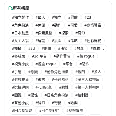
NT$ 408
NT$ 346
所有標籤
#獨立製作
#單人
#獨立
#冒險
#2d
#角色扮演
#休閒
#動作
#可愛
#劇情豐富
#日本動畫
#像素風格
#探索
#奇幻
#女主人翁
#解謎
#氛圍
#策略
#色彩鮮艷
#模擬
#3d
#劇情
#搞笑
#放鬆
#風格化
#多結局
#2d 平台
#動作冒險
#類 rogue
#視覺小說
#輕度 rogue
#平台
#恐怖
#手繪
#懸疑
#動作角色扮演
#戰鬥
#多人
#俯視視角
#復古
#卡通風格
#第三人稱視角
#選擇導向
#心理恐怖
#線性
#第一人稱視角
#困難
#感性
#日系角色扮演
#控制器
#互動小說
#科幻
#街機
#歡樂
#回合制策略
#回合制戰鬥
#點擊冒險