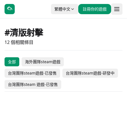
繁體中文
註冊你的遊戲
#清版射擊
12 個相關條目
全部
海外團隊steam遊戲
无望之海
絕境使者
台灣團隊steam遊戲-已發售
台灣團隊steam遊戲-研發中
異能特務
女武神小隊：突破重圍
節奏魔女 舞動的骷髏
UNION SURVIVORS
东方梦无垠 ~ the
台灣團隊steam 遊戲-已發售
星灼
茶杯頭
Unreachable
孤狼
Rocket!
#動作
#冒險
#動作
#獨立製作
深空涡旋
Oneiroborder
#動作
#休閒
#動作
#冒險
#動作
#獨立製作
#動作
#獨立製作
-40% OFF
NT$ 138
海外團隊steam遊戲
海外團隊steam遊戲
#動作
#獨立製作
#動作
#獨立製作
NT$ 226
未發售
-25% OFF
台灣團隊steam遊戲-研發中
台灣團隊steam遊戲-已發售
#動作
#模擬
NT$ 135
#動作
#獨立製作
NT$ 118
NT$ 109
未發售
台灣團隊steam遊戲-已發售
海外團隊steam遊戲
#動作
#獨立製作
#動作
#冒險
NT$ 88
未發售
NT$ 468
海外團隊steam遊戲
海外團隊steam遊戲
-50% OFF
NT$ 188
海外團隊steam遊戲
海外團隊steam遊戲
NT$ 268
-15% OFF
未發售
海外團隊steam遊戲
海外團隊steam遊戲
NT$ 134