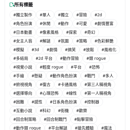
所有標籤
#獨立製作
#單人
#獨立
#冒險
#2d
#角色扮演
#休閒
#動作
#可愛
#劇情豐富
#日本動畫
#像素風格
#探索
#奇幻
#女主人翁
#解謎
#氛圍
#策略
#色彩鮮艷
#模擬
#3d
#劇情
#搞笑
#放鬆
#風格化
#多結局
#2d 平台
#動作冒險
#類 rogue
#視覺小說
#輕度 rogue
#平台
#恐怖
#手繪
#懸疑
#動作角色扮演
#戰鬥
#多人
#俯視視角
#復古
#卡通風格
#第三人稱視角
#選擇導向
#心理恐怖
#線性
#第一人稱視角
#困難
#感性
#日系角色扮演
#控制器
#互動小說
#科幻
#街機
#歡樂
#回合制策略
#回合制戰鬥
#點擊冒險
#動作類 rogue
#平台解謎
#搶先體驗
#魔法