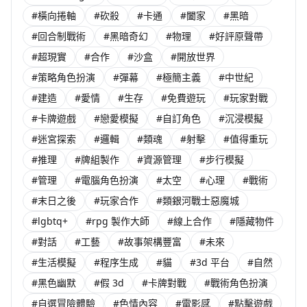
#橫向捲軸
#砍殺
#卡通
#闔家
#黑暗
#回合制戰術
#黑暗奇幻
#物理
#好評原聲帶
#超現實
#合作
#沙盒
#開放世界
#策略角色扮演
#彈幕
#極簡主義
#中世紀
#建造
#愛情
#生存
#免費遊玩
#玩家對戰
#卡牌遊戲
#戀愛模擬
#自訂角色
#沉浸模擬
#迷宮探索
#邏輯
#類魂
#射擊
#值得重玩
#推理
#牌組製作
#資源管理
#步行模擬
#管理
#電腦角色扮演
#太空
#心理
#戰術
#末日之後
#玩家合作
#類銀河戰士惡魔城
#lgbtq+
#rpg 製作大師
#線上合作
#隱藏物件
#對話
#工藝
#故事架構豐富
#未來
#生活模擬
#程序生成
#貓
#3d 平台
#自然
#黑色幽默
#假 3d
#卡牌對戰
#戰術角色扮演
#自選冒險體驗
#色情內容
#電影感
#點擊遊戲