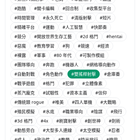
#跑酷
#關卡編輯
#回合制
#收集型平台
#時間管理
#永久死亡
#清版射擊
#短片
#精確平台
#運動
#人工智慧
#快節奏
#競分
#開放世界生存工藝
#2d 格鬥
#hentai
#惡魔
#教育學習
#狗
#競速
#經濟
#裸露
#軍事
#80 年代
#可製作模組
#團隊導向
#奔跑
#機器人
#網格導向動作
#自動對戰
#角色動作
#雙搖桿射擊
#倉庫番
#戰爭遊戲
#格鬥
#犯罪
#立體像素
#蒸汽龐克
#試驗性
#資本主義
#信仰
#傳統類 rogue
#唯美
#四人單機
#大戰略
#殖民模擬
#水底
#職業導向
#陰謀
#飛行
#3d 格鬥
#4x
#刷寶射擊
#創世神
#劍術
#動態旁白
#大型多人連線
#太空模擬
#忍者
#成人
#政治性
#教學
#時光旅行
#機甲