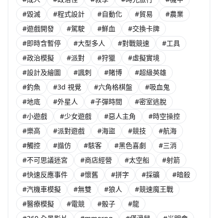
#毀滅
#程式設計
#自動化
#貿易
#農業
#遊戲開發
#駕駛
#鮮血
#交換卡牌
#即時含暫停
#大型多人
#對戰競速
#工具
#政治模擬
#派對
#狩獵
#虛擬實境
#設計及繪圖
#諷刺
#賭博
#超級英雄
#釣魚
#3d 視覺
#六角格棋盤
#吸血鬼
#地底
#外星人
#子彈時間
#密室逃脫
#小遊戲
#少女遊戲
#惡人主角
#時空操控
#樂高
#派對遊戲
#海盜
#競技
#航海
#觸控
#諧仿
#駭客
#黑色喜劇
#三消
#不可思議迷宮
#商店經營
#太空船
#射箭
#快速反應事件
#懷舊
#拼字
#採礦
#暗殺
#汽機車模擬
#無雙
#狼人
#競速魔王戰
#醫療模擬
#電競
#骰子
#龍