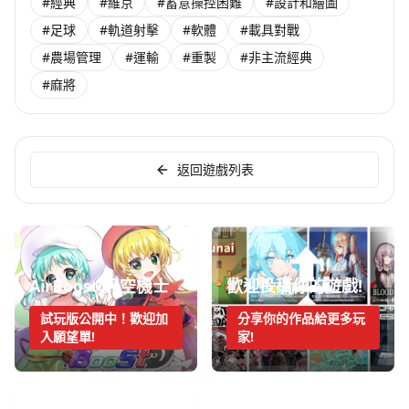
#經典
#維京
#蓄意操控困難
#設計和繪圖
#足球
#軌道射擊
#軟體
#載具對戰
#農場管理
#運輸
#重製
#非主流經典
#麻將
返回遊戲列表
AirBoost:天空機士
歡迎投稿你的遊戲!
試玩版公開中！歡迎加
分享你的作品給更多玩
入願望單!
家!