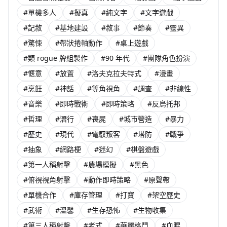
#單機多人
#擬真
#純文字
#文字遊戲
#記敘
#基地建設
#敘事
#節奏
#靈異
#驚悚
#帶狀捲軸動作
#桌上遊戲
#類 rogue 牌組製作
#90 年代
#團隊角色扮演
#愜意
#放置
#洛夫克拉夫特式
#漫畫
#烹飪
#神話
#等角視角
#調查
#非線性
#音樂
#即時戰術
#即時策略
#反烏托邦
#哲理
#潛行
#喪屍
#城市營造
#暴力
#歷史
#現代
#電馭叛客
#塔防
#戰爭
#抽象
#網路梗
#迷幻
#棋盤遊戲
#第一人稱射擊
#農場模擬
#黑色
#俯視視角射擊
#動作即時策略
#原聲帶
#單機合作
#庫存管理
#打寶
#架空歷史
#武術
#溫馨
#生存恐怖
#生物收集
#第三人稱射擊
#老式
#華麗格鬥
#血腥