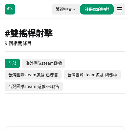
繁體中文
註冊你的遊戲
#雙搖桿射擊
9 個相關條目
全部
海外團隊steam遊戲
絕境使者
自動混亂
台灣團隊steam遊戲-已發售
台灣團隊steam遊戲-研發中
Antipaint
Rocket!
深空涡旋
神器行者：重生
台灣團隊steam 遊戲-已發售
The Last Strand
夜守
飛雷喵
#動作
#獨立製作
#動作
#獨立製作
#動作
#休閒
#動作
#獨立製作
#動作
#獨立製作
#動作
#冒險
NT$ 138
未發售
海外團隊steam遊戲
台灣團隊steam遊戲-研發中
#動作
#獨立製作
#動作
#獨立製作
NT$ 152
NT$ 188
海外團隊steam遊戲
海外團隊steam遊戲
#動作
#冒險
-15% OFF
NT$ 172
海外團隊steam遊戲
海外團隊steam遊戲
NT$ 408
NT$ 290
NT$ 102
海外團隊steam遊戲
海外團隊steam遊戲
NT$ 346
NT$ 82
海外團隊steam遊戲