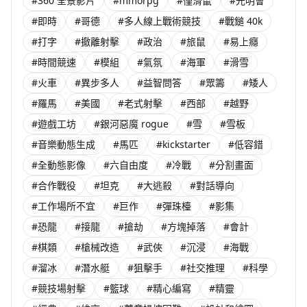
#360 全景影片
#mmorpg
#僅滑鼠
#光明會
#即時
#哥德
#多人線上戰術競技
#戰鎚 40k
#打字
#撤離射擊
#政治
#旅鼠
#易上癮
#時間競速
#模組
#氣氛
#海軍
#滑雪
#火車
#異步多人
#益智問答
#眾籌
#矮人
#羅馬
#美國
#老式射擊
#西部
#越野
#遊戲工坊
#銀河惡魔 rogue
#雪
#雪板
#音樂動態生成
#馬匹
#kickstarter
#低容錯
#全動態影像
#六自由度
#冷戰
#分割畫面
#合作戰役
#坦克
#大逃殺
#對話導向
#工作場所不宜
#巨作
#彈珠檯
#影集
#恐龍
#接龍
#搶劫
#方塊掉落
#會計
#棋類
#槍械改造
#武俠
#沉浸
#海戰
#溜冰
#潛水艇
#狙擊手
#社交推理
#科學
#競技場射擊
#籃球
#精心編寫
#精靈