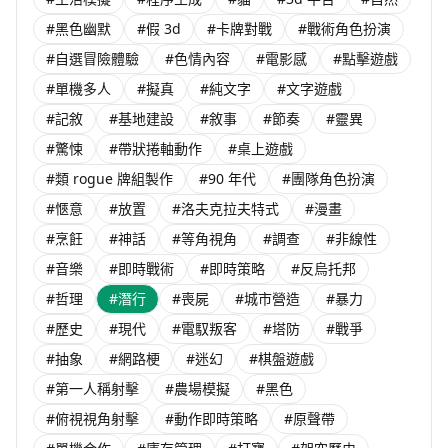
#黑色幽默
#假 3d
#卡牌對戰
#戰術角色扮演
#自選冒險體驗
#色情內容
#電影感
#點擊遊戲
#單機多人
#擬真
#純文字
#文字遊戲
#記敘
#基地建設
#敘事
#節奏
#靈異
#驚悚
#帶狀捲軸動作
#桌上遊戲
#類 rogue 牌組製作
#90 年代
#團隊角色扮演
#愜意
#放置
#洛夫克拉夫特式
#漫畫
#烹飪
#神話
#等角視角
#調查
#非線性
#音樂
#即時戰術
#即時策略
#反烏托邦
#哲理
#潛行
#喪屍
#城市營造
#暴力
#歷史
#現代
#電馭叛客
#塔防
#戰爭
#抽象
#網路梗
#迷幻
#棋盤遊戲
#第一人稱射擊
#農場模擬
#黑色
#俯視視角射擊
#動作即時策略
#原聲帶