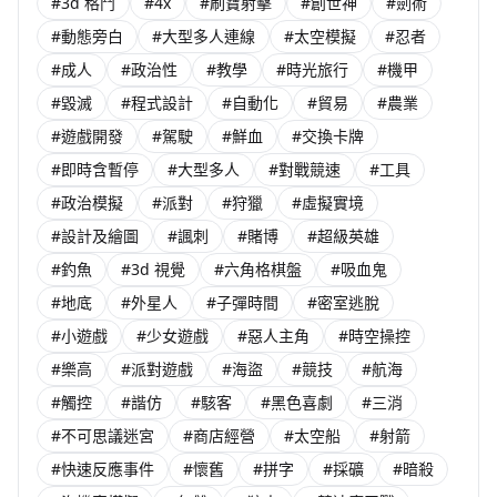
#3d 格鬥
#4x
#刷寶射擊
#創世神
#劍術
#動態旁白
#大型多人連線
#太空模擬
#忍者
#成人
#政治性
#教學
#時光旅行
#機甲
#毀滅
#程式設計
#自動化
#貿易
#農業
#遊戲開發
#駕駛
#鮮血
#交換卡牌
#即時含暫停
#大型多人
#對戰競速
#工具
#政治模擬
#派對
#狩獵
#虛擬實境
#設計及繪圖
#諷刺
#賭博
#超級英雄
#釣魚
#3d 視覺
#六角格棋盤
#吸血鬼
#地底
#外星人
#子彈時間
#密室逃脫
#小遊戲
#少女遊戲
#惡人主角
#時空操控
#樂高
#派對遊戲
#海盜
#競技
#航海
#觸控
#諧仿
#駭客
#黑色喜劇
#三消
#不可思議迷宮
#商店經營
#太空船
#射箭
#快速反應事件
#懷舊
#拼字
#採礦
#暗殺