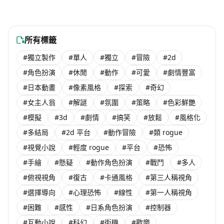
NT$ 549
-67% OFF
NT$ 590
海外團隊steam遊戲
海外團隊steam遊戲
NT$ 274
NT$ 790
未發售
未發售
海外團隊steam遊戲
海外團隊steam遊戲
NT$ 260
未發售
海外團隊steam遊戲
所有標籤
#獨立製作
#單人
#獨立
#冒險
#2d
#角色扮演
#休閒
#動作
#可愛
#劇情豐富
#日本動畫
#像素風格
#探索
#奇幻
#女主人翁
#解謎
#氛圍
#策略
#色彩鮮艷
#模擬
#3d
#劇情
#搞笑
#放鬆
#風格化
#多結局
#2d 平台
#動作冒險
#類 rogue
#視覺小說
#輕度 rogue
#平台
#恐怖
#手繪
#懸疑
#動作角色扮演
#戰鬥
#多人
#俯視視角
#復古
#卡通風格
#第三人稱視角
#選擇導向
#心理恐怖
#線性
#第一人稱視角
#困難
#感性
#日系角色扮演
#控制器
#互動小說
#科幻
#街機
#歡樂