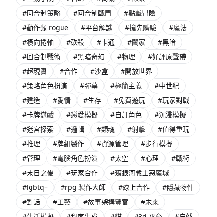
#回合制策略
#回合制戰鬥
#點擊冒險
#動作類 rogue
#平台解謎
#搶先體驗
#魔法
#橫向捲軸
#砍殺
#卡通
#闔家
#黑暗
#回合制戰術
#黑暗奇幻
#物理
#好評原聲帶
#超現實
#合作
#沙盒
#開放世界
#策略角色扮演
#彈幕
#極簡主義
#中世紀
#建造
#愛情
#生存
#免費遊玩
#玩家對戰
#卡牌遊戲
#戀愛模擬
#自訂角色
#沉浸模擬
#迷宮探索
#邏輯
#類魂
#射擊
#值得重玩
#推理
#牌組製作
#資源管理
#步行模擬
#管理
#電腦角色扮演
#太空
#心理
#戰術
#末日之後
#玩家合作
#類銀河戰士惡魔城
#lgbtq+
#rpg 製作大師
#線上合作
#隱藏物件
#對話
#工藝
#故事架構豐富
#未來
#生活模擬
#程序生成
#貓
#3d 平台
#自然