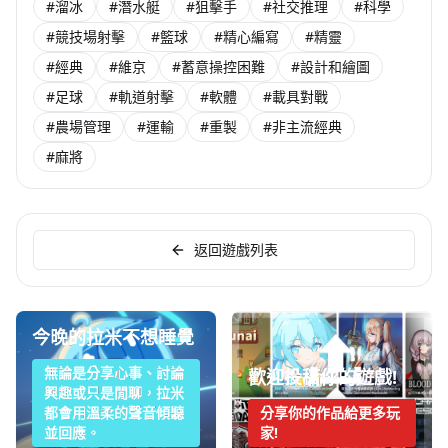
#溜冰
#潛水艇
#狙擊手
#社交推理
#科學
#競技場射擊
#籃球
#精心編寫
#精靈
#經典
#維京
#蓄意操控困難
#設計和繪圖
#足球
#軌道射擊
#軟體
#載具對戰
#農場管理
#運輸
#重製
#非主流經典
#麻將
返回遊戲列表
今晚的拉米不想睡覺
無論是分享心事、討論
歡迎投稿你的遊戲!
興趣或只是閒聊，拉米
都會用溫柔的聲音傾聽
分享你的作品給更多玩
並回應。
家!