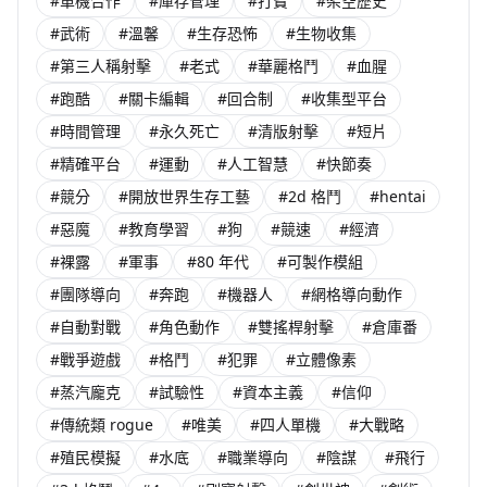
#單機合作
#庫存管理
#打寶
#架空歷史
#武術
#溫馨
#生存恐怖
#生物收集
#第三人稱射擊
#老式
#華麗格鬥
#血腥
#跑酷
#關卡編輯
#回合制
#收集型平台
#時間管理
#永久死亡
#清版射擊
#短片
#精確平台
#運動
#人工智慧
#快節奏
#競分
#開放世界生存工藝
#2d 格鬥
#hentai
#惡魔
#教育學習
#狗
#競速
#經濟
#裸露
#軍事
#80 年代
#可製作模組
#團隊導向
#奔跑
#機器人
#網格導向動作
#自動對戰
#角色動作
#雙搖桿射擊
#倉庫番
#戰爭遊戲
#格鬥
#犯罪
#立體像素
#蒸汽龐克
#試驗性
#資本主義
#信仰
#傳統類 rogue
#唯美
#四人單機
#大戰略
#殖民模擬
#水底
#職業導向
#陰謀
#飛行