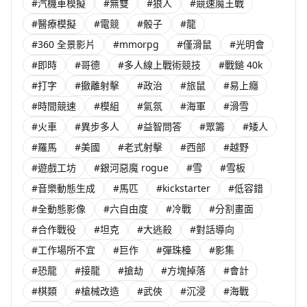
#汽機車模擬
#無雙
#狼人
#競速魔王戰
#醫療模擬
#電競
#骰子
#龍
#360 全景影片
#mmorpg
#僅滑鼠
#光明會
#即時
#哥德
#多人線上戰術競技
#戰鎚 40k
#打字
#撤離射擊
#政治
#旅鼠
#易上癮
#時間競速
#模組
#氣氛
#海軍
#滑雪
#火車
#異步多人
#益智問答
#眾籌
#矮人
#羅馬
#美國
#老式射擊
#西部
#越野
#遊戲工坊
#銀河惡魔 rogue
#雪
#雪板
#音樂動態生成
#馬匹
#kickstarter
#低容錯
#全動態影像
#六自由度
#冷戰
#分割畫面
#合作戰役
#坦克
#大逃殺
#對話導向
#工作場所不宜
#巨作
#彈珠檯
#影集
#恐龍
#接龍
#搶劫
#方塊掉落
#會計
#棋類
#槍械改造
#武俠
#沉浸
#海戰