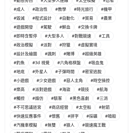
#動態旁白
#大型多人連線
#太空模擬
#忍者
#成人
#政治性
#教學
#時光旅行
#機甲
#毀滅
#程式設計
#自動化
#貿易
#農業
#遊戲開發
#駕駛
#鮮血
#交換卡牌
#即時含暫停
#大型多人
#對戰競速
#工具
#政治模擬
#派對
#狩獵
#虛擬實境
#設計及繪圖
#諷刺
#賭博
#超級英雄
#釣魚
#3d 視覺
#六角格棋盤
#吸血鬼
#地底
#外星人
#子彈時間
#密室逃脫
#小遊戲
#少女遊戲
#惡人主角
#時空操控
#樂高
#派對遊戲
#海盜
#競技
#航海
#觸控
#諧仿
#駭客
#黑色喜劇
#三消
#不可思議迷宮
#商店經營
#太空船
#射箭
#快速反應事件
#懷舊
#拼字
#採礦
#暗殺
#汽機車模擬
#無雙
#狼人
#競速魔王戰