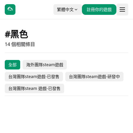
繁體中文
註冊你的遊戲
#黑色
14 個相關條目
全部
海外團隊steam遊戲
霧鎖溫泉
禁外之地
台灣團隊steam遊戲-已發售
台灣團隊steam遊戲-研發中
Black魔王 & Rainbow
文字遊戲世界
夢遊邊境
王國
霧城
台灣團隊steam 遊戲-已發售
文字遊戲
無相刀
I Am Your Beast
孤狼
#冒險
#獨立製作
#獨立製作
#角色扮演
極樂迪斯科
武士 零
#獨立製作
#角色扮演
#動作
#獨立製作
FRAMED Collection
奧伯拉丁的回歸
#動作
#休閒
#冒險
#獨立製作
-34% OFF
未發售
台灣團隊steam遊戲-已發售
台灣團隊steam遊戲-研發中
#冒險
#獨立製作
#動作
#冒險
NT$ 179
NT$ 226
未發售
台灣團隊steam遊戲-已發售
台灣團隊steam遊戲-研發中
#動作
#第一人稱射擊
NT$ 119
#動作
#模擬
NT$ 149
NT$ 320
台灣團隊steam遊戲-已發售
台灣團隊steam遊戲-已發售
#角色扮演
#劇情豐富
#動作
#獨立製作
NT$ 468
未發售
台灣團隊steam遊戲-已發售
海外團隊steam遊戲
#冒險
#休閒
#冒險
#獨立製作
-35% OFF
-50% OFF
海外團隊steam遊戲
海外團隊steam遊戲
NT$ 328
NT$ 268
NT$ 689
NT$ 268
海外團隊steam遊戲
海外團隊steam遊戲
NT$ 213
NT$ 134