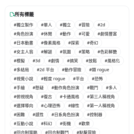
-80% OFF
NT$ 328
海外團隊steam遊戲
海外團隊steam遊戲
NT$ 188
NT$ 37
所有標籤
#獨立製作
#單人
#獨立
#冒險
#2d
#角色扮演
#休閒
#動作
#可愛
#劇情豐富
#日本動畫
#像素風格
#探索
#奇幻
#女主人翁
#解謎
#氛圍
#策略
#色彩鮮艷
#模擬
#3d
#劇情
#搞笑
#放鬆
#風格化
#多結局
#2d 平台
#動作冒險
#類 rogue
#視覺小說
#輕度 rogue
#平台
#恐怖
#手繪
#懸疑
#動作角色扮演
#戰鬥
#多人
#俯視視角
#復古
#卡通風格
#第三人稱視角
#選擇導向
#心理恐怖
#線性
#第一人稱視角
#困難
#感性
#日系角色扮演
#控制器
#互動小說
#科幻
#街機
#歡樂
#回合制策略
#回合制戰鬥
#點擊冒險