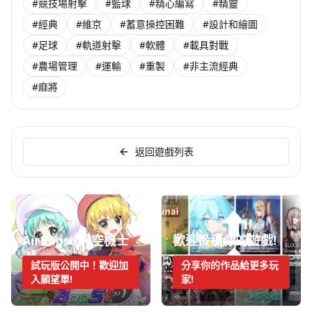
#競技場射擊
#籃球
#精心編寫
#精靈
#經典
#維京
#蓄意操控困難
#設計和繪圖
#足球
#軌道射擊
#軟體
#載具對戰
#農場管理
#運輸
#重製
#非主流經典
#麻將
返回遊戲列表
AirBoost:天空機士
歡迎投稿你的遊戲!
試玩版公開中！歡迎加
分享你的作品給更多玩
入願望單!
家!