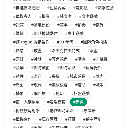
#自選冒險體驗
#色情內容
#電影感
#點擊遊戲
#單機多人
#擬真
#純文字
#文字遊戲
#記敘
#基地建設
#敘事
#節奏
#靈異
#驚悚
#帶狀捲軸動作
#桌上遊戲
#類 rogue 牌組製作
#90 年代
#團隊角色扮演
#愜意
#放置
#洛夫克拉夫特式
#漫畫
#烹飪
#神話
#等角視角
#調查
#非線性
#音樂
#即時戰術
#即時策略
#反烏托邦
#哲理
#潛行
#喪屍
#城市營造
#暴力
#歷史
#現代
#電馭叛客
#塔防
#戰爭
#抽象
#網路梗
#迷幻
#棋盤遊戲
#第一人稱射擊
#農場模擬
#黑色
#俯視視角射擊
#動作即時策略
#原聲帶
#單機合作
#庫存管理
#打寶
#架空歷史
#武術
#溫馨
#生存恐怖
#生物收集