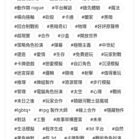
#動作類 rogue
#平台解謎
#搶先體驗
#魔法
#橫向捲軸
#砍殺
#卡通
#闔家
#黑暗
#回合制戰術
#黑暗奇幻
#物理
#好評原聲帶
#超現實
#合作
#沙盒
#開放世界
#策略角色扮演
#彈幕
#極簡主義
#中世紀
#建造
#愛情
#生存
#免費遊玩
#玩家對戰
#卡牌遊戲
#戀愛模擬
#自訂角色
#沉浸模擬
#迷宮探索
#邏輯
#類魂
#射擊
#值得重玩
#推理
#牌組製作
#資源管理
#步行模擬
#管理
#電腦角色扮演
#太空
#心理
#戰術
#末日之後
#玩家合作
#類銀河戰士惡魔城
#lgbtq+
#rpg 製作大師
#線上合作
#隱藏物件
#對話
#工藝
#故事架構豐富
#未來
#生活模擬
#程序生成
#貓
#3d 平台
#自然
#黑色幽默
#假 3d
#卡牌對戰
#戰術角色扮演