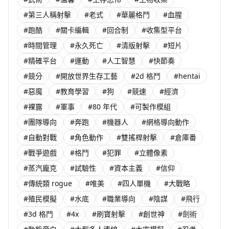
#第三人稱射擊
#老式
#華麗格鬥
#血腥
#跑酷
#關卡編輯
#回合制
#收集型平台
#時間管理
#永久死亡
#清版射擊
#短片
#精確平台
#運動
#人工智慧
#快節奏
#競分
#開放世界生存工藝
#2d 格鬥
#hentai
#惡魔
#教育學習
#狗
#競速
#經濟
#裸露
#軍事
#80 年代
#可製作模組
#團隊導向
#奔跑
#機器人
#網格導向動作
#自動對戰
#角色動作
#雙搖桿射擊
#倉庫番
#戰爭遊戲
#格鬥
#犯罪
#立體像素
#蒸汽龐克
#試驗性
#資本主義
#信仰
#傳統類 rogue
#唯美
#四人單機
#大戰略
#殖民模擬
#水底
#職業導向
#陰謀
#飛行
#3d 格鬥
#4x
#刷寶射擊
#創世神
#劍術