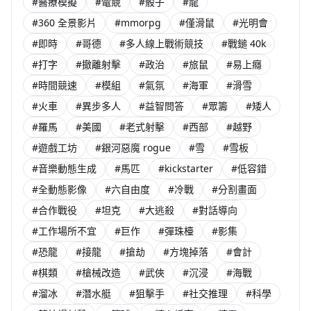
#醫療模擬
#電競
#骰子
#龍
#360 全景影片
#mmorpg
#僅滑鼠
#光明會
#即時
#哥德
#多人線上戰術競技
#戰鎚 40k
#打字
#撤離射擊
#政治
#旅鼠
#易上癮
#時間競速
#模組
#氣氛
#海軍
#滑雪
#火車
#異步多人
#益智問答
#眾籌
#矮人
#羅馬
#美國
#老式射擊
#西部
#越野
#遊戲工坊
#銀河惡魔 rogue
#雪
#雪板
#音樂動態生成
#馬匹
#kickstarter
#低容錯
#全動態影像
#六自由度
#冷戰
#分割畫面
#合作戰役
#坦克
#大逃殺
#對話導向
#工作場所不宜
#巨作
#彈珠檯
#影集
#恐龍
#接龍
#搶劫
#方塊掉落
#會計
#棋類
#槍械改造
#武俠
#沉浸
#海戰
#溜冰
#潛水艇
#狙擊手
#社交推理
#科學