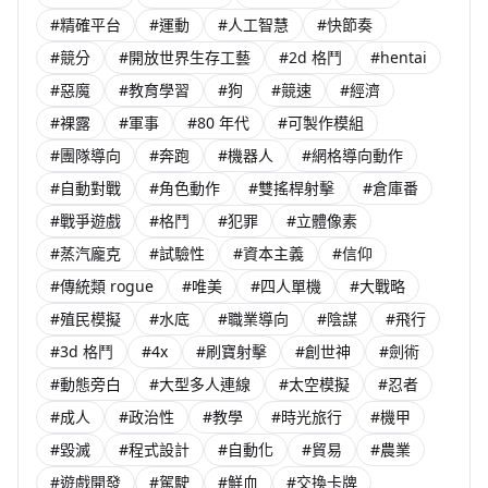
#精確平台
#運動
#人工智慧
#快節奏
#競分
#開放世界生存工藝
#2d 格鬥
#hentai
#惡魔
#教育學習
#狗
#競速
#經濟
#裸露
#軍事
#80 年代
#可製作模組
#團隊導向
#奔跑
#機器人
#網格導向動作
#自動對戰
#角色動作
#雙搖桿射擊
#倉庫番
#戰爭遊戲
#格鬥
#犯罪
#立體像素
#蒸汽龐克
#試驗性
#資本主義
#信仰
#傳統類 rogue
#唯美
#四人單機
#大戰略
#殖民模擬
#水底
#職業導向
#陰謀
#飛行
#3d 格鬥
#4x
#刷寶射擊
#創世神
#劍術
#動態旁白
#大型多人連線
#太空模擬
#忍者
#成人
#政治性
#教學
#時光旅行
#機甲
#毀滅
#程式設計
#自動化
#貿易
#農業
#遊戲開發
#駕駛
#鮮血
#交換卡牌