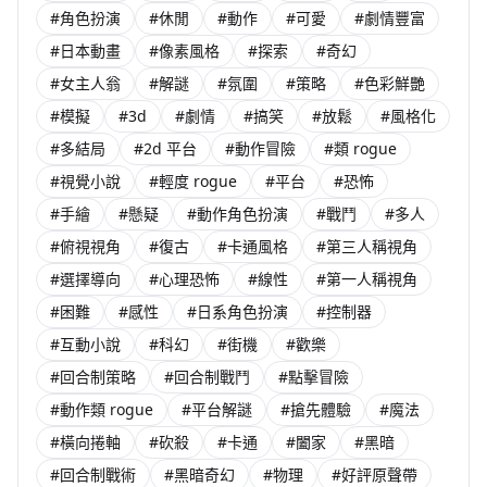
#角色扮演
#休閒
#動作
#可愛
#劇情豐富
#日本動畫
#像素風格
#探索
#奇幻
#女主人翁
#解謎
#氛圍
#策略
#色彩鮮艷
#模擬
#3d
#劇情
#搞笑
#放鬆
#風格化
#多結局
#2d 平台
#動作冒險
#類 rogue
#視覺小說
#輕度 rogue
#平台
#恐怖
#手繪
#懸疑
#動作角色扮演
#戰鬥
#多人
#俯視視角
#復古
#卡通風格
#第三人稱視角
#選擇導向
#心理恐怖
#線性
#第一人稱視角
#困難
#感性
#日系角色扮演
#控制器
#互動小說
#科幻
#街機
#歡樂
#回合制策略
#回合制戰鬥
#點擊冒險
#動作類 rogue
#平台解謎
#搶先體驗
#魔法
#橫向捲軸
#砍殺
#卡通
#闔家
#黑暗
#回合制戰術
#黑暗奇幻
#物理
#好評原聲帶