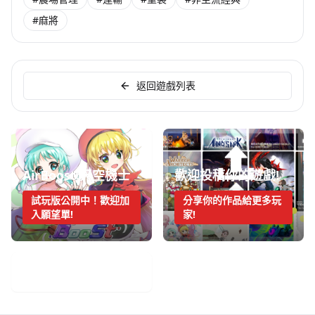
#麻將
返回遊戲列表
AirBoost:天空機士
歡迎投稿你的遊戲!
試玩版公開中！歡迎加
分享你的作品給更多玩
入願望單!
家!
手機遊戲週報