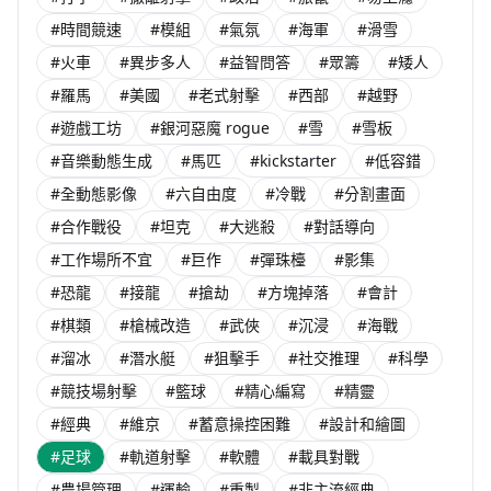
#時間競速
#模組
#氣氛
#海軍
#滑雪
#火車
#異步多人
#益智問答
#眾籌
#矮人
#羅馬
#美國
#老式射擊
#西部
#越野
#遊戲工坊
#銀河惡魔 rogue
#雪
#雪板
#音樂動態生成
#馬匹
#kickstarter
#低容錯
#全動態影像
#六自由度
#冷戰
#分割畫面
#合作戰役
#坦克
#大逃殺
#對話導向
#工作場所不宜
#巨作
#彈珠檯
#影集
#恐龍
#接龍
#搶劫
#方塊掉落
#會計
#棋類
#槍械改造
#武俠
#沉浸
#海戰
#溜冰
#潛水艇
#狙擊手
#社交推理
#科學
#競技場射擊
#籃球
#精心編寫
#精靈
#經典
#維京
#蓄意操控困難
#設計和繪圖
#足球
#軌道射擊
#軟體
#載具對戰
#農場管理
#運輸
#重製
#非主流經典