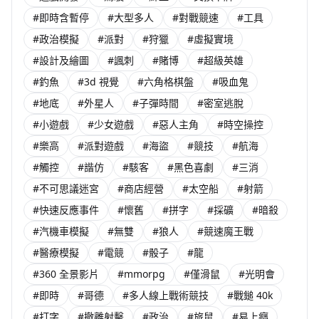
#即時含暫停
#大型多人
#對戰競速
#工具
#政治模擬
#派對
#狩獵
#虛擬實境
#設計及繪圖
#諷刺
#賭博
#超級英雄
#釣魚
#3d 視覺
#六角格棋盤
#吸血鬼
#地底
#外星人
#子彈時間
#密室逃脫
#小遊戲
#少女遊戲
#惡人主角
#時空操控
#樂高
#派對遊戲
#海盜
#競技
#航海
#觸控
#諧仿
#駭客
#黑色喜劇
#三消
#不可思議迷宮
#商店經營
#太空船
#射箭
#快速反應事件
#懷舊
#拼字
#採礦
#暗殺
#汽機車模擬
#無雙
#狼人
#競速魔王戰
#醫療模擬
#電競
#骰子
#龍
#360 全景影片
#mmorpg
#僅滑鼠
#光明會
#即時
#哥德
#多人線上戰術競技
#戰鎚 40k
#打字
#撤離射擊
#政治
#旅鼠
#易上癮