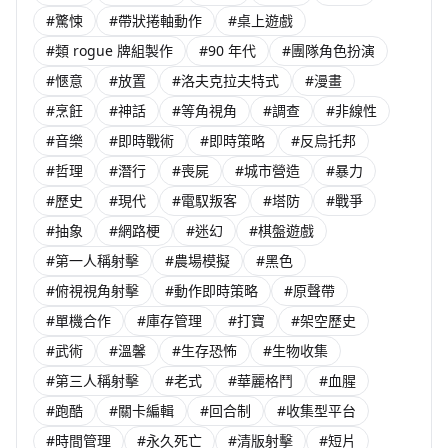
#驚悚
#帶狀捲軸動作
#桌上遊戲
#類 rogue 牌組製作
#90 年代
#團隊角色扮演
#愜意
#放置
#洛夫克拉夫特式
#漫畫
#烹飪
#神話
#等角視角
#調查
#非線性
#音樂
#即時戰術
#即時策略
#反烏托邦
#哲理
#潛行
#喪屍
#城市營造
#暴力
#歷史
#現代
#電馭叛客
#塔防
#戰爭
#抽象
#網路梗
#迷幻
#棋盤遊戲
#第一人稱射擊
#農場模擬
#黑色
#俯視視角射擊
#動作即時策略
#原聲帶
#單機合作
#庫存管理
#打寶
#架空歷史
#武術
#溫馨
#生存恐怖
#生物收集
#第三人稱射擊
#老式
#華麗格鬥
#血腥
#跑酷
#關卡編輯
#回合制
#收集型平台
#時間管理
#永久死亡
#清版射擊
#短片