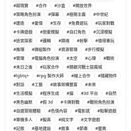
#超現實
#合作
#沙盒
#開放世界
#策略角色扮演
#彈幕
#極簡主義
#中世紀
#建造
#愛情
#生存
#免費遊玩
#玩家對戰
#卡牌遊戲
#戀愛模擬
#自訂角色
#沉浸模擬
#迷宮探索
#邏輯
#類魂
#射擊
#值得重玩
#推理
#牌組製作
#資源管理
#步行模擬
#管理
#電腦角色扮演
#太空
#心理
#戰術
#末日之後
#玩家合作
#類銀河戰士惡魔城
#lgbtq+
#rpg 製作大師
#線上合作
#隱藏物件
#對話
#工藝
#故事架構豐富
#未來
#生活模擬
#程序生成
#貓
#3d 平台
#自然
#黑色幽默
#假 3d
#卡牌對戰
#戰術角色扮演
#自選冒險體驗
#色情內容
#電影感
#點擊遊戲
#單機多人
#擬真
#純文字
#文字遊戲
#記敘
#基地建設
#敘事
#節奏
#靈異