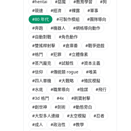
#hentai
#惡魔
#教育學習
#狗
#競速
#經濟
#裸露
#軍事
#80 年代
#可製作模組
#團隊導向
#奔跑
#機器人
#網格導向動作
#自動對戰
#角色動作
#雙搖桿射擊
#倉庫番
#戰爭遊戲
#格鬥
#犯罪
#立體像素
#蒸汽龐克
#試驗性
#資本主義
#信仰
#傳統類 rogue
#唯美
#四人單機
#大戰略
#殖民模擬
#水底
#職業導向
#陰謀
#飛行
#3d 格鬥
#4x
#刷寶射擊
#創世神
#劍術
#動態旁白
#大型多人連線
#太空模擬
#忍者
#成人
#政治性
#教學