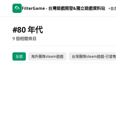
FilterGame - 台灣遊戲開發&獨立遊戲資料站
+首
#80 年代
9 個相關條目
ネコパワー！やちよ
一九八九千山門
殺手頻率
#DRIVE Rally
游戏大对决
全部
海外團隊steam遊戲
台灣團隊steam遊戲-已發
未發售
NT
海外團隊steam遊戲
台灣團隊steam遊戲-已發售
NT$ 749
-40%
海外團隊steam遊戲
海外團隊steam遊戲
NT$ 
免費遊玩
海外團隊steam遊戲
NT$