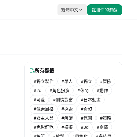
繁體中文
註冊你的遊戲
ない
所有標籤
#獨立製作
#單人
#獨立
#冒險
費遊玩
$ 102
#2d
#角色扮演
#休閒
#動作
#可愛
#劇情豐富
#日本動畫
#像素風格
#探索
#奇幻
#女主人翁
#解謎
#氛圍
#策略
#色彩鮮艷
#模擬
#3d
#劇情
#搞笑
#放鬆
#風格化
#多結局