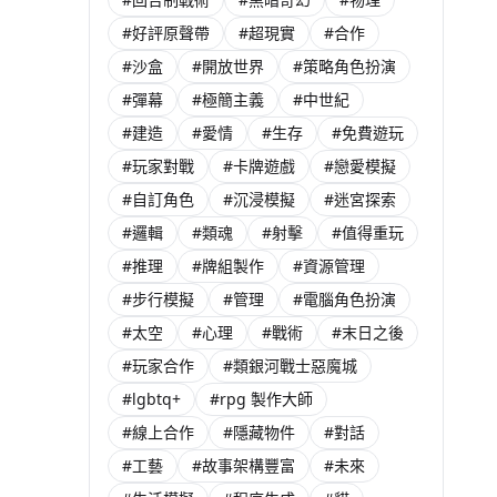
#好評原聲帶
#超現實
#合作
#沙盒
#開放世界
#策略角色扮演
#彈幕
#極簡主義
#中世紀
#建造
#愛情
#生存
#免費遊玩
#玩家對戰
#卡牌遊戲
#戀愛模擬
#自訂角色
#沉浸模擬
#迷宮探索
#邏輯
#類魂
#射擊
#值得重玩
#推理
#牌組製作
#資源管理
#步行模擬
#管理
#電腦角色扮演
#太空
#心理
#戰術
#末日之後
#玩家合作
#類銀河戰士惡魔城
#lgbtq+
#rpg 製作大師
#線上合作
#隱藏物件
#對話
#工藝
#故事架構豐富
#未來