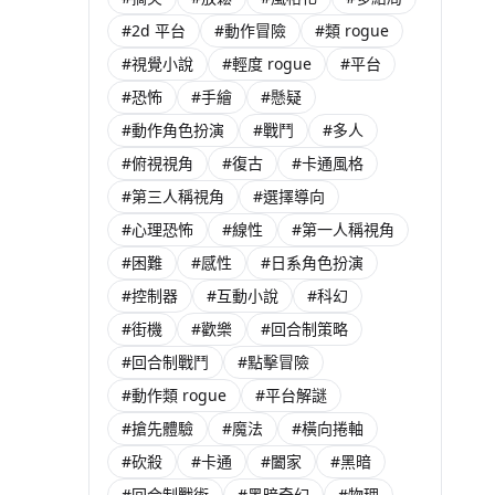
#2d 平台
#動作冒險
#類 rogue
#視覺小說
#輕度 rogue
#平台
#恐怖
#手繪
#懸疑
#動作角色扮演
#戰鬥
#多人
#俯視視角
#復古
#卡通風格
#第三人稱視角
#選擇導向
#心理恐怖
#線性
#第一人稱視角
#困難
#感性
#日系角色扮演
#控制器
#互動小說
#科幻
#街機
#歡樂
#回合制策略
#回合制戰鬥
#點擊冒險
#動作類 rogue
#平台解謎
#搶先體驗
#魔法
#橫向捲軸
#砍殺
#卡通
#闔家
#黑暗
#回合制戰術
#黑暗奇幻
#物理