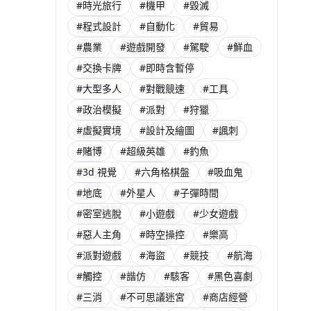
#時光旅行
#機甲
#毀滅
#程式設計
#自動化
#貿易
#農業
#遊戲開發
#駕駛
#鮮血
#交換卡牌
#即時含暫停
#大型多人
#對戰競速
#工具
#政治模擬
#派對
#狩獵
#虛擬實境
#設計及繪圖
#諷刺
#賭博
#超級英雄
#釣魚
#3d 視覺
#六角格棋盤
#吸血鬼
#地底
#外星人
#子彈時間
#密室逃脫
#小遊戲
#少女遊戲
#惡人主角
#時空操控
#樂高
#派對遊戲
#海盜
#競技
#航海
#觸控
#諧仿
#駭客
#黑色喜劇
#三消
#不可思議迷宮
#商店經營