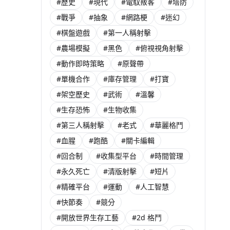
#歷史
#現代
#電馭叛客
#塔防
#戰爭
#抽象
#網路梗
#迷幻
#棋盤遊戲
#第一人稱射擊
#農場模擬
#黑色
#俯視視角射擊
#動作即時策略
#原聲帶
#單機合作
#庫存管理
#打寶
#架空歷史
#武術
#溫馨
#生存恐怖
#生物收集
#第三人稱射擊
#老式
#華麗格鬥
#血腥
#跑酷
#關卡編輯
#回合制
#收集型平台
#時間管理
#永久死亡
#清版射擊
#短片
#精確平台
#運動
#人工智慧
#快節奏
#競分
#開放世界生存工藝
#2d 格鬥