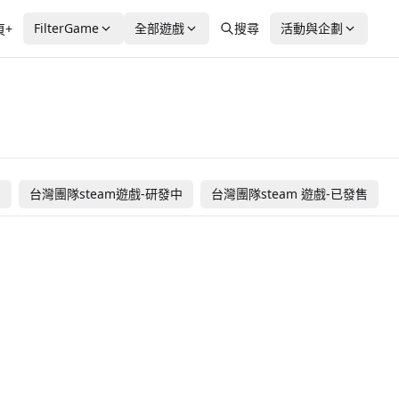
FilterGame
全部遊戲
搜尋
活動與企劃
頁+
いるかにうろこが
Square Fishing
Backrooms 0
わけ
Rusty Road Racing
Builder
售
台灣團隊steam遊戲-研發中
台灣團隊steam 遊戲-已發售
$ 64
未發售
免
海外團隊steam遊戲
海外團隊steam遊戲
 OFF
未發售
NT
海外團隊steam遊戲
海外團隊steam遊戲
299
 179