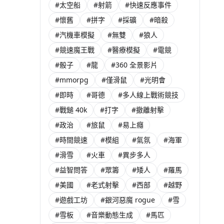
#太空船
#射箭
#快速反應事件
#懷舊
#拼字
#採礦
#暗殺
#汽機車模擬
#無雙
#狼人
#競速魔王戰
#醫療模擬
#電競
#骰子
#龍
#360 全景影片
#mmorpg
#僅滑鼠
#光明會
#即時
#哥德
#多人線上戰術競技
#戰鎚 40k
#打字
#撤離射擊
#政治
#旅鼠
#易上癮
#時間競速
#模組
#氣氛
#海軍
#滑雪
#火車
#異步多人
#益智問答
#眾籌
#矮人
#羅馬
#美國
#老式射擊
#西部
#越野
#遊戲工坊
#銀河惡魔 rogue
#雪
#雪板
#音樂動態生成
#馬匹