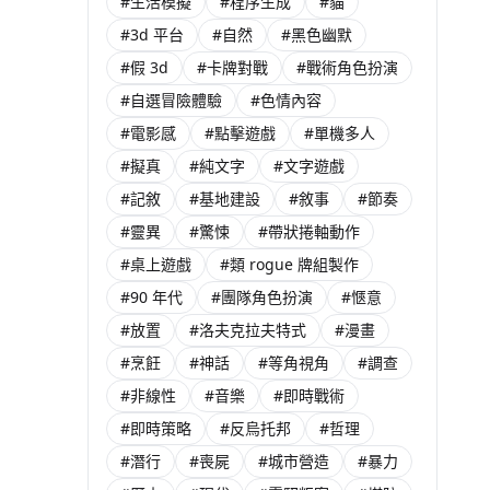
#生活模擬
#程序生成
#貓
#3d 平台
#自然
#黑色幽默
#假 3d
#卡牌對戰
#戰術角色扮演
#自選冒險體驗
#色情內容
#電影感
#點擊遊戲
#單機多人
#擬真
#純文字
#文字遊戲
#記敘
#基地建設
#敘事
#節奏
#靈異
#驚悚
#帶狀捲軸動作
#桌上遊戲
#類 rogue 牌組製作
#90 年代
#團隊角色扮演
#愜意
#放置
#洛夫克拉夫特式
#漫畫
#烹飪
#神話
#等角視角
#調查
#非線性
#音樂
#即時戰術
#即時策略
#反烏托邦
#哲理
#潛行
#喪屍
#城市營造
#暴力