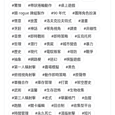
#驚悚
#帶狀捲軸動作
#桌上遊戲
#類 rogue 牌組製作
#90 年代
#團隊角色扮演
#愜意
#放置
#洛夫克拉夫特式
#漫畫
#烹飪
#神話
#等角視角
#調查
#非線性
#音樂
#即時戰術
#即時策略
#反烏托邦
#哲理
#潛行
#喪屍
#城市營造
#暴力
#歷史
#現代
#電馭叛客
#塔防
#戰爭
#抽象
#網路梗
#迷幻
#棋盤遊戲
#第一人稱射擊
#農場模擬
#黑色
#俯視視角射擊
#動作即時策略
#原聲帶
#單機合作
#庫存管理
#打寶
#架空歷史
#武術
#溫馨
#生存恐怖
#生物收集
#第三人稱射擊
#老式
#華麗格鬥
#血腥
#跑酷
#關卡編輯
#回合制
#收集型平台
#時間管理
#永久死亡
#清版射擊
#短片