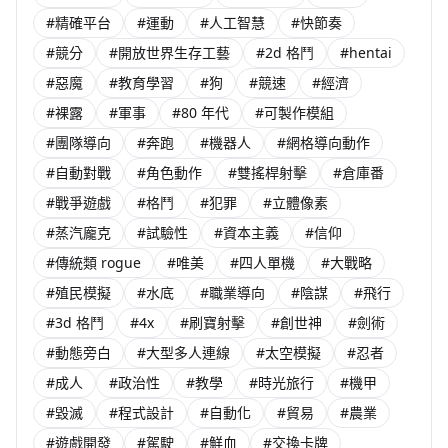
#精確平台
#運動
#人工智慧
#快節奏
#競分
#開放世界生存工藝
#2d 格鬥
#hentai
#惡魔
#教育學習
#狗
#競速
#經濟
#裸露
#軍事
#80 年代
#可製作模組
#團隊導向
#奔跑
#機器人
#網格導向動作
#自動對戰
#角色動作
#雙搖桿射擊
#倉庫番
#戰爭遊戲
#格鬥
#犯罪
#立體像素
#蒸汽龐克
#試驗性
#資本主義
#信仰
#傳統類 rogue
#唯美
#四人單機
#大戰略
#殖民模擬
#水底
#職業導向
#陰謀
#飛行
#3d 格鬥
#4x
#刷寶射擊
#創世神
#劍術
#動態旁白
#大型多人連線
#太空模擬
#忍者
#成人
#政治性
#教學
#時光旅行
#機甲
#毀滅
#程式設計
#自動化
#貿易
#農業
#遊戲開發
#駕駛
#鮮血
#交換卡牌