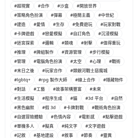
#超現實
#合作
#沙盒
#開放世界
#策略角色扮演
#彈幕
#極簡主義
#中世紀
#建造
#愛情
#生存
#免費遊玩
#玩家對戰
#卡牌遊戲
#戀愛模擬
#自訂角色
#沉浸模擬
#迷宮探索
#邏輯
#類魂
#射擊
#值得重玩
#推理
#牌組製作
#資源管理
#步行模擬
#管理
#電腦角色扮演
#太空
#心理
#戰術
#末日之後
#玩家合作
#類銀河戰士惡魔城
#lgbtq+
#rpg 製作大師
#線上合作
#隱藏物件
#對話
#工藝
#故事架構豐富
#未來
#生活模擬
#程序生成
#貓
#3d 平台
#自然
#黑色幽默
#假 3d
#卡牌對戰
#戰術角色扮演
#自選冒險體驗
#色情內容
#電影感
#點擊遊戲
#單機多人
#擬真
#純文字
#文字遊戲
#記敘
#基地建設
#敘事
#節奏
#靈異