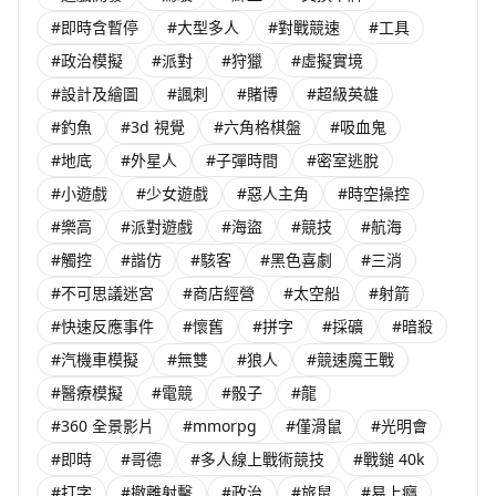
#即時含暫停
#大型多人
#對戰競速
#工具
#政治模擬
#派對
#狩獵
#虛擬實境
#設計及繪圖
#諷刺
#賭博
#超級英雄
#釣魚
#3d 視覺
#六角格棋盤
#吸血鬼
#地底
#外星人
#子彈時間
#密室逃脫
#小遊戲
#少女遊戲
#惡人主角
#時空操控
#樂高
#派對遊戲
#海盜
#競技
#航海
#觸控
#諧仿
#駭客
#黑色喜劇
#三消
#不可思議迷宮
#商店經營
#太空船
#射箭
#快速反應事件
#懷舊
#拼字
#採礦
#暗殺
#汽機車模擬
#無雙
#狼人
#競速魔王戰
#醫療模擬
#電競
#骰子
#龍
#360 全景影片
#mmorpg
#僅滑鼠
#光明會
#即時
#哥德
#多人線上戰術競技
#戰鎚 40k
#打字
#撤離射擊
#政治
#旅鼠
#易上癮