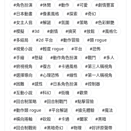
#角色扮演
#休閒
#動作
#可愛
#劇情豐富
#日本動畫
#像素風格
#探索
#奇幻
#女主人翁
#解謎
#氛圍
#策略
#色彩鮮艷
#模擬
#3d
#劇情
#搞笑
#放鬆
#風格化
#多結局
#2d 平台
#動作冒險
#類 rogue
#視覺小說
#輕度 rogue
#平台
#恐怖
#手繪
#懸疑
#動作角色扮演
#戰鬥
#多人
#俯視視角
#復古
#卡通風格
#第三人稱視角
#選擇導向
#心理恐怖
#線性
#第一人稱視角
#困難
#感性
#日系角色扮演
#控制器
#互動小說
#科幻
#街機
#歡樂
#回合制策略
#回合制戰鬥
#點擊冒險
#動作類 rogue
#平台解謎
#搶先體驗
#魔法
#橫向捲軸
#砍殺
#卡通
#闔家
#黑暗
#回合制戰術
#黑暗奇幻
#物理
#好評原聲帶