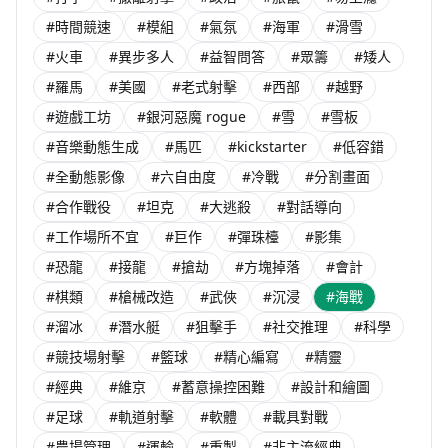
#時間競速
#模組
#氣氛
#海軍
#滑雪
#火車
#異步多人
#益智問答
#眾籌
#矮人
#羅馬
#美國
#老式射擊
#西部
#越野
#遊戲工坊
#銀河惡魔 rogue
#雪
#雪板
#音樂動態生成
#馬匹
#kickstarter
#低容錯
#全動態影像
#六自由度
#冷戰
#分割畫面
#合作戰役
#坦克
#大逃殺
#對話導向
#工作場所不宜
#巨作
#彈珠檯
#影集
#恐龍
#接龍
#搶劫
#方塊掉落
#會計
#棋類
#槍械改造
#武俠
#沉浸
#海戰
#溜冰
#潛水艇
#狙擊手
#社交推理
#科學
#競技場射擊
#籃球
#精心編寫
#精靈
#經典
#維京
#蓄意操控困難
#設計和繪圖
#足球
#軌道射擊
#軟體
#載具對戰
#農場管理
#運輸
#重製
#非主流經典