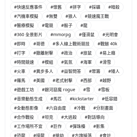
#快速反應事件
#懷舊
#拼字
#採礦
#暗殺
#汽機車模擬
#無雙
#狼人
#競速魔王戰
#醫療模擬
#電競
#骰子
#龍
#360 全景影片
#mmorpg
#僅滑鼠
#光明會
#即時
#哥德
#多人線上戰術競技
#戰鎚 40k
#打字
#撤離射擊
#政治
#旅鼠
#易上癮
#時間競速
#模組
#氣氛
#海軍
#滑雪
#火車
#異步多人
#益智問答
#眾籌
#矮人
#羅馬
#美國
#老式射擊
#西部
#越野
#遊戲工坊
#銀河惡魔 rogue
#雪
#雪板
#音樂動態生成
#馬匹
#kickstarter
#低容錯
#全動態影像
#六自由度
#冷戰
#分割畫面
#合作戰役
#坦克
#大逃殺
#對話導向
#工作場所不宜
#巨作
#彈珠檯
#影集
#恐龍
#接龍
#搶劫
#方塊掉落
#會計