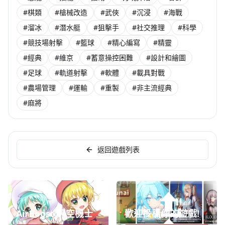
#棋類
#槍械改造
#武俠
#沉浸
#海戰
#溜冰
#潛水艇
#狙擊手
#社交推理
#科學
#競技場射擊
#籃球
#精心編寫
#精靈
#經典
#維京
#蓄意操控困難
#設計和繪圖
#足球
#軌道射擊
#軟體
#載具對戰
#農場管理
#運輸
#重製
#非主流經典
#麻將
返回遊戲列表
AirBoost:天空機士
歡迎投稿你的遊戲!