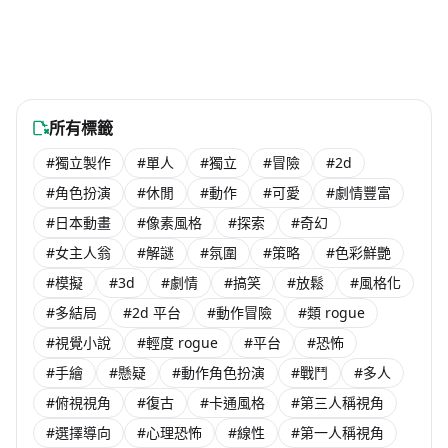
-45% OFF
NT$ 102
台灣團隊steam遊戲-已發售
海外團隊steam遊戲
#獨立製作
#角色扮演
#休閒
#獨立製作
NT$ 229
NT$ 66
未發售
海外團隊steam遊戲
海外團隊steam遊戲
#休閒
#獨立製作
NT$ 126
#休閒
#獨立製作
NT$ 82
NT$ 45
海外團隊steam遊戲
海外團隊steam遊戲
#獨立製作
#角色扮演
#獨立製作
#角色扮演
免費遊玩
NT$ 188
海外團隊steam遊戲
海外團隊steam遊戲
NT$ 102
免費遊玩
海外團隊steam遊戲
海外團隊steam遊戲
NT$ 102
NT$ 152
海外團隊steam遊戲
海外團隊steam遊戲
所有標籤
#獨立製作
#單人
#獨立
#冒險
#2d
#角色扮演
#休閒
#動作
#可愛
#劇情豐富
#日本動畫
#像素風格
#探索
#奇幻
#女主人翁
#解謎
#氛圍
#策略
#色彩鮮艷
#模擬
#3d
#劇情
#搞笑
#放鬆
#風格化
#多結局
#2d 平台
#動作冒險
#類 rogue
#視覺小說
#輕度 rogue
#平台
#恐怖
#手繪
#懸疑
#動作角色扮演
#戰鬥
#多人
#俯視視角
#復古
#卡通風格
#第三人稱視角
#選擇導向
#心理恐怖
#線性
#第一人稱視角