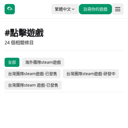
繁體中文
註冊你的遊戲
#點擊遊戲
24 個相關條目
全部
海外團隊steam遊戲
Nano Flat Owner
傳承
台灣團隊steam遊戲-已發售
台灣團隊steam遊戲-研發中
作為遊戲和詩歌的世界
相亲模拟器
笨鳥調查中
企布斯大冒險
台灣團隊steam 遊戲-已發售
大尾松鼠
安娜農場
Black魔王 & Rainbow
歡迎光臨啾便利
Vtuber大師
#休閒
#獨立製作
#獨立製作
#角色扮演
王國
休閒水族箱
#冒險
#休閒
#休閒
#獨立製作
傾聽畫語: 最美好的景色
佛系魚池
#獨立製作
#推理
#冒險
#休閒
NT$ 98
未發售
海外團隊steam遊戲
海外團隊steam遊戲
流氓軟體
Card Draw
#冒險
#休閒
#休閒
#放置
免費遊玩
未發售
海外團隊steam遊戲
海外團隊steam遊戲
一路
剪紙美術館-自然
#休閒
#獨立製作
#休閒
#獨立製作
未發售
未發售
台灣團隊steam遊戲-研發中
台灣團隊steam遊戲-研發中
琳琳
银河摸鱼人
#動作
#休閒
#休閒
#獨立製作
NT$ 99
NT$ 89
Square Fishing
台灣團隊steam遊戲-研發中
台灣團隊steam遊戲-已發售
Raid Auctus
Cats and Seek: Tokyo
#冒險
#休閒
#休閒
#獨立製作
免費遊玩
NT$ 188
台灣團隊steam遊戲-研發中
台灣團隊steam遊戲-已發售
Builder
Whisper of Y'Ryando
#休閒
#獨立製作
#休閒
#獨立製作
NT$ 149
免費遊玩
台灣團隊steam遊戲-已發售
台灣團隊steam遊戲-已發售
#休閒
#獨立製作
#休閒
#獨立製作