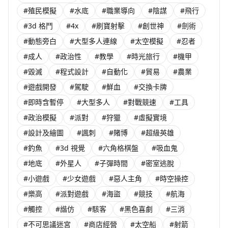
#殖民模擬
#水底
#職業導向
#陰謀
#飛行
#3d 格鬥
#4x
#刷寶射擊
#創世神
#劍術
#動態旁白
#大型多人連線
#太空模擬
#忍者
#成人
#政治性
#教學
#時光旅行
#機甲
#毀滅
#程式設計
#自動化
#貿易
#農業
#遊戲開發
#駕駛
#鮮血
#交換卡牌
#即時含暫停
#大型多人
#對戰競速
#工具
#政治模擬
#派對
#狩獵
#虛擬實境
#設計及繪圖
#諷刺
#賭博
#超級英雄
#釣魚
#3d 視覺
#六角格棋盤
#吸血鬼
#地底
#外星人
#子彈時間
#密室逃脫
#小遊戲
#少女遊戲
#惡人主角
#時空操控
#樂高
#派對遊戲
#海盜
#競技
#航海
#觸控
#諧仿
#駭客
#黑色喜劇
#三消
#不可思議迷宮
#商店經營
#太空船
#射箭