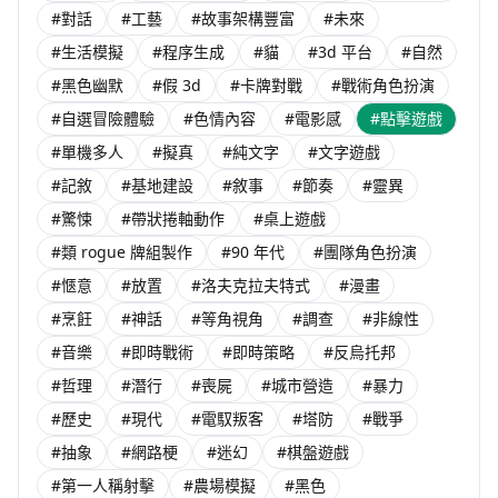
#對話
#工藝
#故事架構豐富
#未來
#生活模擬
#程序生成
#貓
#3d 平台
#自然
#黑色幽默
#假 3d
#卡牌對戰
#戰術角色扮演
#自選冒險體驗
#色情內容
#電影感
#點擊遊戲
#單機多人
#擬真
#純文字
#文字遊戲
#記敘
#基地建設
#敘事
#節奏
#靈異
#驚悚
#帶狀捲軸動作
#桌上遊戲
#類 rogue 牌組製作
#90 年代
#團隊角色扮演
#愜意
#放置
#洛夫克拉夫特式
#漫畫
#烹飪
#神話
#等角視角
#調查
#非線性
#音樂
#即時戰術
#即時策略
#反烏托邦
#哲理
#潛行
#喪屍
#城市營造
#暴力
#歷史
#現代
#電馭叛客
#塔防
#戰爭
#抽象
#網路梗
#迷幻
#棋盤遊戲
#第一人稱射擊
#農場模擬
#黑色