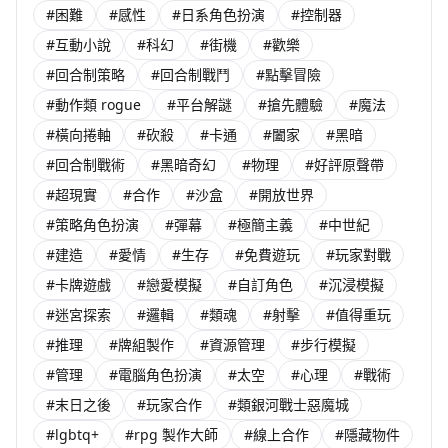
#困難
#感性
#日系角色扮演
#控制器
#互動小說
#科幻
#街機
#歡樂
#回合制策略
#回合制戰鬥
#點擊冒險
#動作類 rogue
#平台解謎
#搶先體驗
#魔法
#橫向捲軸
#砍殺
#卡通
#闔家
#黑暗
#回合制戰術
#黑暗奇幻
#物理
#好評原聲帶
#超現實
#合作
#沙盒
#開放世界
#策略角色扮演
#彈幕
#極簡主義
#中世紀
#建造
#愛情
#生存
#免費遊玩
#玩家對戰
#卡牌遊戲
#戀愛模擬
#自訂角色
#沉浸模擬
#迷宮探索
#邏輯
#類魂
#射擊
#值得重玩
#推理
#牌組製作
#資源管理
#步行模擬
#管理
#電腦角色扮演
#太空
#心理
#戰術
#末日之後
#玩家合作
#類銀河戰士惡魔城
#lgbtq+
#rpg 製作大師
#線上合作
#隱藏物件