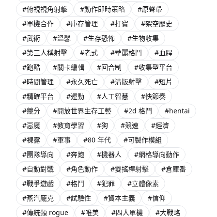
#俯視視角射擊
#動作即時策略
#原聲帶
#單機合作
#庫存管理
#打寶
#架空歷史
#武術
#溫馨
#生存恐怖
#生物收集
#第三人稱射擊
#老式
#華麗格鬥
#血腥
#跑酷
#關卡編輯
#回合制
#收集型平台
#時間管理
#永久死亡
#清版射擊
#短片
#精確平台
#運動
#人工智慧
#快節奏
#競分
#開放世界生存工藝
#2d 格鬥
#hentai
#惡魔
#教育學習
#狗
#競速
#經濟
#裸露
#軍事
#80 年代
#可製作模組
#團隊導向
#奔跑
#機器人
#網格導向動作
#自動對戰
#角色動作
#雙搖桿射擊
#倉庫番
#戰爭遊戲
#格鬥
#犯罪
#立體像素
#蒸汽龐克
#試驗性
#資本主義
#信仰
#傳統類 rogue
#唯美
#四人單機
#大戰略